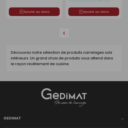
Ajouter au devis
Ajouter au devis
Page
précédente
Découvrez notre sélection de produits carrelages sols
intérieurs. Un grand choix de produits vous attend dans
le rayon revêtement de cuisine.
Gedimat
- AU COEUR DE L'OUVRAGE
GEDIMAT