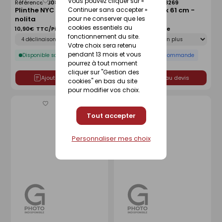
Vous pouvez cliquer sur «
Référence :
30898270
Référence :
30898269
Enregistrer
Enregistrer
Continuer sans accepter »
Plinthe NYC 8 x 61 cm -
Plinthe NYC 8 x 61 cm -
comme
comme
pour ne conserver que les
nolita
midtown
liste
liste
cookies essentiels au
10,90€
TTC/Pièce
10,90€
TTC/Pièce
Déclinaison
Déclinaison
fonctionnement du site.
Votre choix sera retenu
pendant 13 mois et vous
Disponible sous 10 jours
Disponible sur commande
pourrez à tout moment
cliquer sur "Gestion des
Ajouter au devis
Ajouter au devis
cookies" en bas du site
pour modifier vos choix.
Enregistrer
Enregistrer
comme
comme
Tout accepter
liste
liste
Personnaliser mes choix