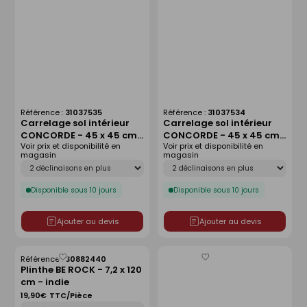
Référence :
31037535
Référence :
31037534
Carrelage sol intérieur
Carrelage sol intérieur
CONCORDE - 45 x 45 cm
CONCORDE - 45 x 45 cm
Voir prix et disponibilité en
Voir prix et disponibilité en
ép.8 mm - acier
ép.8 mm - beige
magasin
magasin
Déclinaison
Déclinaison
Disponible sous 10 jours
Disponible sous 10 jours
Ajouter au devis
Ajouter au devis
Référence :
30882440
Enregistrer
Enregistrer
Plinthe BE ROCK - 7,2 x 120
comme
comme
cm - indie
liste
liste
19,90€
TTC/Pièce
Déclinaison