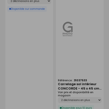
Disponible sur commande
Référence :
31037533
Carrelage sol intérieur
CONCORDE - 45 x 45 cm
Voir prix et disponibilité en
ép.8 mm - blanc
magasin
Déclinaison
Disponible sous 10 jours