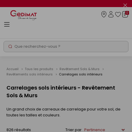
Panneau de gestion des cookies
Fer
le
0
flas
Connexio
info
Rechercher
Chantier express
Accueil
Tous les produits
Revêtement Sols & Murs
Revêtements sols intérieurs
Carrelages sols intérieurs
Carrelages sols intérieurs - Revêtement
Sols & Murs
Un grand choix de carreaux de carrelage pour votre sol, de
toutes les tailles et couleurs.
826 résultats
Trier par