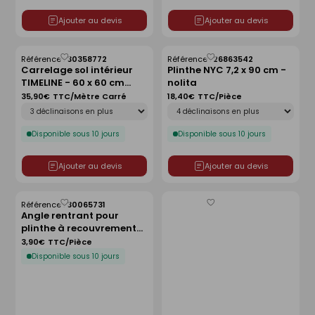
Ajouter au devis
Ajouter au devis
Référence :
30358772
Référence :
26863542
Enregistrer
Enregistrer
Carrelage sol intérieur
Plinthe NYC 7,2 x 90 cm -
comme
comme
TIMELINE - 60 x 60 cm
nolita
liste
liste
ép.8,5mm- canyon
35,90€
TTC/Mètre Carré
18,40€
TTC/Pièce
Déclinaison
Déclinaison
Disponible sous 10 jours
Disponible sous 10 jours
Ajouter au devis
Ajouter au devis
Référence :
30065731
Enregistrer
Enregistrer
Angle rentrant pour
comme
comme
plinthe à recouvrement
liste
liste
UNI - 3 x 10 cm - beige
3,90€
TTC/Pièce
ivory
Disponible sous 10 jours