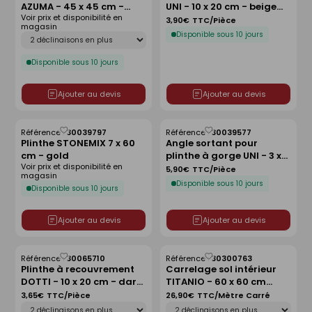
AZUMA - 45 x 45 cm -
UNI - 10 x 20 cm - beige
liste
liste
Voir prix et disponibilité en
argento
ivory
3,90€
TTC/Pièce
magasin
Déclinaison
Disponible sous 10 jours
Disponible sous 10 jours
Ajouter au devis
Ajouter au devis
Référence :
30039797
Référence :
30039577
Enregistrer
Enregistrer
Plinthe STONEMIX 7 x 60
Angle sortant pour
comme
comme
cm - gold
plinthe à gorge UNI - 3 x
liste
liste
Voir prix et disponibilité en
10 cm - beige ivory
5,90€
TTC/Pièce
magasin
Disponible sous 10 jours
Disponible sous 10 jours
Ajouter au devis
Ajouter au devis
Référence :
30065710
Référence :
30300763
Enregistrer
Enregistrer
Plinthe à recouvrement
Carrelage sol intérieur
comme
comme
DOTTI - 10 x 20 cm - dark
TITANIO - 60 x 60 cm
liste
liste
grey
ép.9,5 mm - grafito
3,65€
TTC/Pièce
26,90€
TTC/Mètre Carré
Déclinaison
Déclinaison