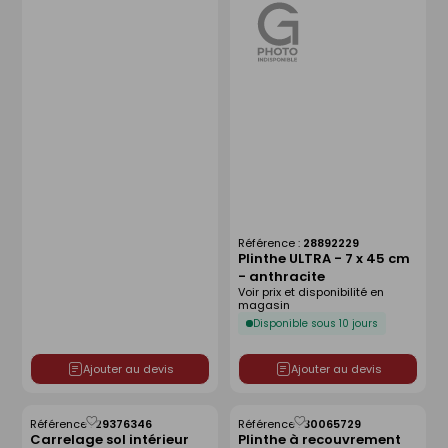
Référence :
28892229
Plinthe ULTRA - 7 x 45 cm
- anthracite
Voir prix et disponibilité en
magasin
Disponible sous 10 jours
Ajouter au devis
Ajouter au devis
Référence :
29376346
Référence :
30065729
Enregistrer
Enregistrer
Carrelage sol intérieur
Plinthe à recouvrement
comme
comme