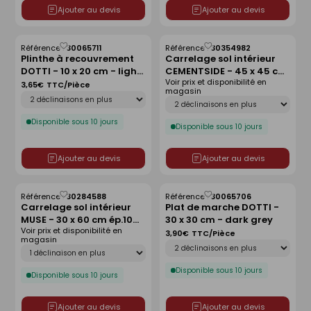
Ajouter au devis
Ajouter au devis
Référence :
30065711
Référence :
30354982
Enregistrer
Enregistrer
Plinthe à recouvrement
Carrelage sol intérieur
comme
comme
DOTTI - 10 x 20 cm - light
CEMENTSIDE - 45 x 45 cm
liste
liste
Voir prix et disponibilité en
grey
ép.8 mm - grey
3,65€
TTC/Pièce
magasin
Déclinaison
Déclinaison
Disponible sous 10 jours
Disponible sous 10 jours
Ajouter au devis
Ajouter au devis
Référence :
30284588
Référence :
30065706
Enregistrer
Enregistrer
Carrelage sol intérieur
Plat de marche DOTTI -
comme
comme
MUSE - 30 x 60 cm ép.10
30 x 30 cm - dark grey
liste
liste
Voir prix et disponibilité en
mm - nero marquinia
3,90€
TTC/Pièce
magasin
Déclinaison
Déclinaison
Disponible sous 10 jours
Disponible sous 10 jours
Ajouter au devis
Ajouter au devis