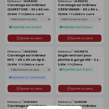
Référence :
30284630
Référence :
30456232
Enregistrer
Enregistrer
Carrelage sol intérieur
Carrelage sol intérieur
comme
comme
QUARSTONE - 30 x 60 cm
CREW UMAMI - 60 x 60 cm
liste
liste
ép.9 mm - gris
ép.10mm - almond
28,90€
TTC/Mètre Carré
39,90€
TTC/Mètre Carré
Déclinaison
Déclinaison
Disponible sous 10 jours
Disponible sous 10 jours
Ajouter au devis
Ajouter au devis
Référence :
25063394
Référence :
30039576
Enregistrer
Enregistrer
Carrelage sol intérieur
Angle rentrant pour
comme
comme
NYC - 45 x 45 cm ép.9
plinthe à gorge UNI - 2 x
liste
liste
mm - midtown
10 cm - beige ivory
29,90€
TTC/Mètre Carré
5,90€
TTC/Pièce
Déclinaison
Disponible sous 10 jours
Disponible sur commande
Ajouter au devis
Ajouter au devis
Référence :
30354934
Référence :
30355381
Enregistrer
Enregistrer
Carrelage sol intérieur
Carrelage sol intérieur
comme
comme