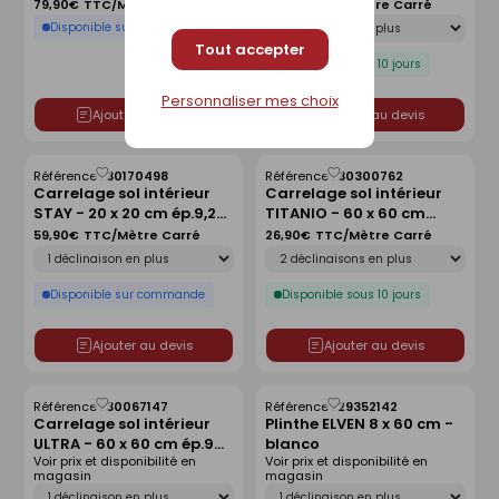
nogal
ép.10 mm - pearl
79,90€
TTC/Mètre Carré
37,90€
TTC/Mètre Carré
Déclinaison
Disponible sur commande
Tout accepter
Disponible sous 10 jours
Personnaliser mes choix
Ajouter au devis
Ajouter au devis
Référence :
30170498
Référence :
30300762
Enregistrer
Enregistrer
Carrelage sol intérieur
Carrelage sol intérieur
comme
comme
STAY - 20 x 20 cm ép.9,2
TITANIO - 60 x 60 cm
liste
liste
mm - isla blue mix
ép.9,5 mm - gris
59,90€
TTC/Mètre Carré
26,90€
TTC/Mètre Carré
Déclinaison
Déclinaison
Disponible sur commande
Disponible sous 10 jours
Ajouter au devis
Ajouter au devis
Référence :
30067147
Référence :
29352142
Enregistrer
Enregistrer
Carrelage sol intérieur
Plinthe ELVEN 8 x 60 cm -
comme
comme
ULTRA - 60 x 60 cm ép.9
blanco
liste
liste
Voir prix et disponibilité en
Voir prix et disponibilité en
mm - anthracite
magasin
magasin
Déclinaison
Déclinaison