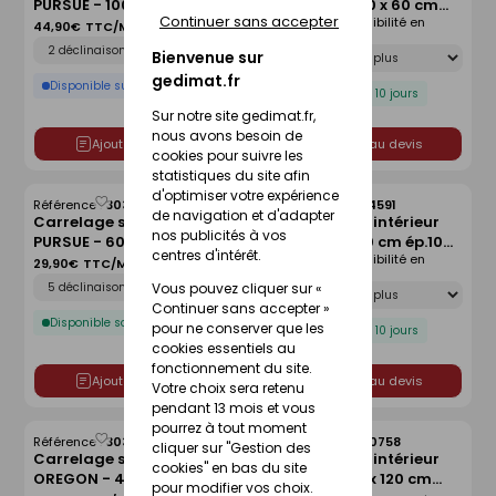
PURSUE - 100 x 100 cm
NEOLITICA - 30 x 60 cm
liste
liste
Continuer sans accepter
Voir prix et disponibilité en
ép.10mm - pearl
ép.9mm - medea
44,90€
TTC/Mètre Carré
magasin
Déclinaison
Déclinaison
Bienvenue sur
gedimat.fr
Disponible sur commande
Disponible sous 10 jours
Sur notre site gedimat.fr,
nous avons besoin de
Ajouter au devis
Ajouter au devis
cookies pour suivre les
statistiques du site afin
d'optimiser votre expérience
Référence :
30354937
Référence :
30284591
Enregistrer
Enregistrer
de navigation et d'adapter
Carrelage sol intérieur
Carrelage sol intérieur
comme
comme
nos publicités à vos
PURSUE - 60 x 60 cm
MUSE - 60 x 60 cm ép.10
liste
liste
centres d'intérêt.
Voir prix et disponibilité en
ép.9,5mm - terre
mm - reverse
29,90€
TTC/Mètre Carré
magasin
Déclinaison
Déclinaison
Vous pouvez cliquer sur «
Continuer sans accepter »
Disponible sous 10 jours
pour ne conserver que les
Disponible sous 10 jours
cookies essentiels au
fonctionnement du site.
Ajouter au devis
Ajouter au devis
Votre choix sera retenu
pendant 13 mois et vous
pourrez à tout moment
Référence :
30397774
Référence :
30300758
Enregistrer
Enregistrer
cliquer sur "Gestion des
Carrelage sol intérieur
Carrelage sol intérieur
comme
comme
cookies" en bas du site
OREGON - 44 x 8,5 cm -
AUSTRAL - 60 x 120 cm
liste
liste
pour modifier vos choix.