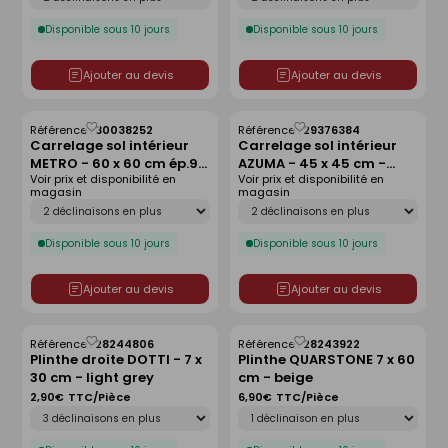
Disponible sous 10 jours
Disponible sous 10 jours
Ajouter au devis
Ajouter au devis
Référence :
30038252
Référence :
29376384
Enregistrer
Enregistrer
Carrelage sol intérieur
Carrelage sol intérieur
comme
comme
METRO - 60 x 60 cm ép.9
AZUMA - 45 x 45 cm -
liste
liste
Voir prix et disponibilité en
Voir prix et disponibilité en
mm - basalt
nero
magasin
magasin
Déclinaison
Déclinaison
Disponible sous 10 jours
Disponible sous 10 jours
Ajouter au devis
Ajouter au devis
Référence :
28244806
Référence :
28243922
Enregistrer
Enregistrer
Plinthe droite DOTTI - 7 x
Plinthe QUARSTONE 7 x 60
comme
comme
30 cm - light grey
cm - beige
liste
liste
2,90€
TTC/Pièce
6,90€
TTC/Pièce
Déclinaison
Déclinaison