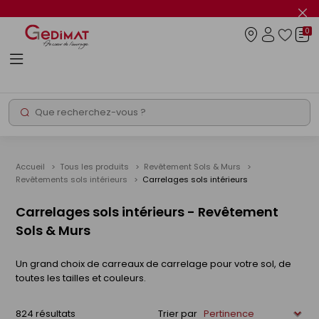
Panneau de gestion des cookies
Fer
le
0
flas
Connexio
info
Rechercher
Chantier express
Accueil
Tous les produits
Revêtement Sols & Murs
Revêtements sols intérieurs
Carrelages sols intérieurs
Carrelages sols intérieurs - Revêtement
Sols & Murs
Un grand choix de carreaux de carrelage pour votre sol, de
toutes les tailles et couleurs.
824 résultats
Trier par