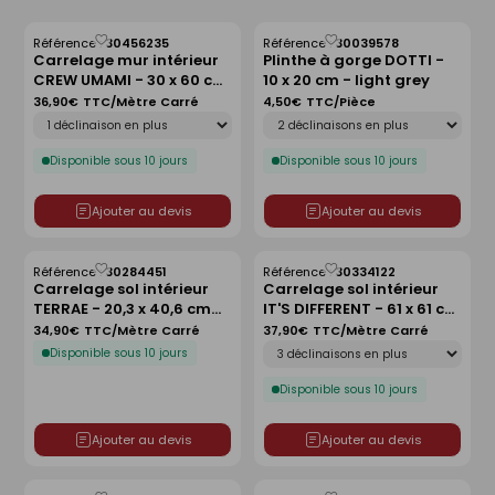
Référence :
30456235
Référence :
30039578
Enregistrer
Enregistrer
Carrelage mur intérieur
Plinthe à gorge DOTTI -
comme
comme
CREW UMAMI - 30 x 60 cm
10 x 20 cm - light grey
liste
liste
ép.10mm - beige
36,90€
TTC/Mètre Carré
4,50€
TTC/Pièce
Déclinaison
Déclinaison
Disponible sous 10 jours
Disponible sous 10 jours
Ajouter au devis
Ajouter au devis
Référence :
30284451
Référence :
30334122
Enregistrer
Enregistrer
Carrelage sol intérieur
Carrelage sol intérieur
comme
comme
TERRAE - 20,3 x 40,6 cm
IT'S DIFFERENT - 61 x 61 cm
liste
liste
ép.9 mm - orvieto
ép.9 mm - nickel chrome
34,90€
TTC/Mètre Carré
37,90€
TTC/Mètre Carré
Déclinaison
Disponible sous 10 jours
Disponible sous 10 jours
Ajouter au devis
Ajouter au devis