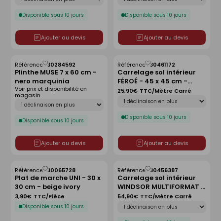
Disponible sous 10 jours
Disponible sous 10 jours
Ajouter au devis
Ajouter au devis
Référence :
30284592
Référence :
30461172
Enregistrer
Enregistrer
Plinthe MUSE 7 x 60 cm -
Carrelage sol intérieur
comme
comme
nero marquinia
FÉROÉ - 45 x 45 cm -
liste
liste
Voir prix et disponibilité en
ép.9,5mm - greige
25,90€
TTC/Mètre Carré
magasin
Déclinaison
Déclinaison
Disponible sous 10 jours
Disponible sous 10 jours
Ajouter au devis
Ajouter au devis
Référence :
30065728
Référence :
30456387
Enregistrer
Enregistrer
Plat de marche UNI - 30 x
Carrelage sol intérieur
comme
comme
30 cm - beige ivory
WINDSOR MULTIFORMAT -
liste
liste
ép.8,5mm - beige
3,90€
TTC/Pièce
54,90€
TTC/Mètre Carré
Déclinaison
Disponible sous 10 jours