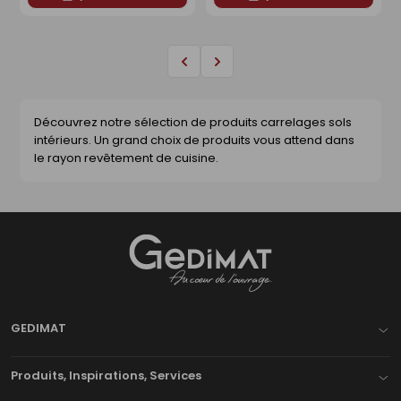
Page
Page
précédente
suivante
Découvrez notre sélection de produits carrelages sols
intérieurs. Un grand choix de produits vous attend dans
le rayon revêtement de cuisine.
Gedimat
- AU COEUR DE L'OUVRAGE
GEDIMAT
Produits, Inspirations, Services