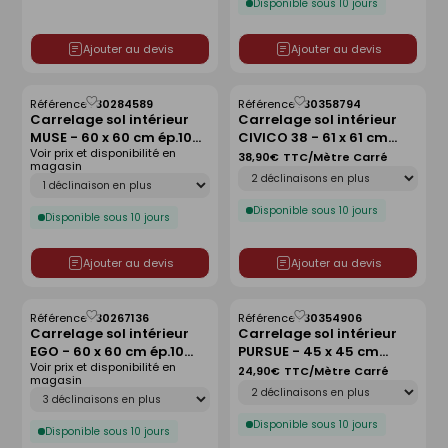
Disponible sous 10 jours
Ajouter au devis
Ajouter au devis
Référence :
30284589
Référence :
30358794
Enregistrer
Enregistrer
Carrelage sol intérieur
Carrelage sol intérieur
comme
comme
MUSE - 60 x 60 cm ép.10
CIVICO 38 - 61 x 61 cm
liste
liste
Voir prix et disponibilité en
mm - nero marquinia
ép.9 mm - navigli
38,90€
TTC/Mètre Carré
magasin
Déclinaison
Déclinaison
Disponible sous 10 jours
Disponible sous 10 jours
Ajouter au devis
Ajouter au devis
Référence :
30267136
Référence :
30354906
Enregistrer
Enregistrer
Carrelage sol intérieur
Carrelage sol intérieur
comme
comme
EGO - 60 x 60 cm ép.10
PURSUE - 45 x 45 cm
liste
liste
Voir prix et disponibilité en
mm - gris
ép.8,5mm - pearl
24,90€
TTC/Mètre Carré
magasin
Déclinaison
Déclinaison
Disponible sous 10 jours
Disponible sous 10 jours