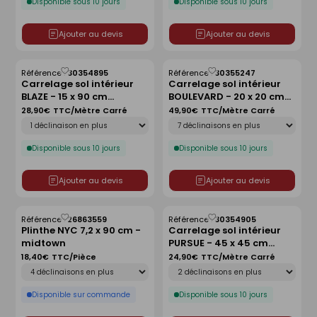
Disponible sous 10 jours
Disponible sous 10 jours
Ajouter au devis
Ajouter au devis
Référence :
30354895
Référence :
30355247
Enregistrer
Enregistrer
Carrelage sol intérieur
Carrelage sol intérieur
comme
comme
BLAZE - 15 x 90 cm
BOULEVARD - 20 x 20 cm
liste
liste
ép.8,5mm - roble
ép.9mm - ice
28,90€
TTC/Mètre Carré
49,90€
TTC/Mètre Carré
Déclinaison
Déclinaison
Disponible sous 10 jours
Disponible sous 10 jours
Ajouter au devis
Ajouter au devis
Référence :
26863559
Référence :
30354905
Enregistrer
Enregistrer
Plinthe NYC 7,2 x 90 cm -
Carrelage sol intérieur
comme
comme
midtown
PURSUE - 45 x 45 cm
liste
liste
ép.8,5mm - grey
18,40€
TTC/Pièce
24,90€
TTC/Mètre Carré
Déclinaison
Déclinaison
Disponible sur commande
Disponible sous 10 jours