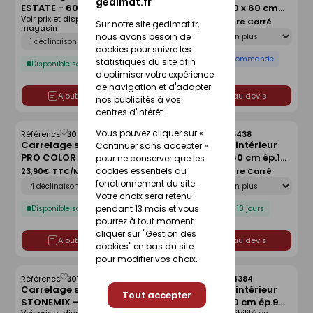
gedimat.fr
ESTATE - 60 x 60 cm ép.10
THE ROOM - 60 x 60 cm
liste
liste
Voir prix et disponibilité en
mm - taupe
ép.6,5 mm - cremo
49,90€
TTC/Mètre Carré
Sur notre site gedimat.fr,
magasin
Déclinaison
delicato
Déclinaison
nous avons besoin de
cookies pour suivre les
Disponible sur commande
statistiques du site afin
Disponible sous 10 jours
d'optimiser votre expérience
de navigation et d'adapter
Ajouter au devis
Ajouter au devis
nos publicités à vos
centres d'intérêt.
Vous pouvez cliquer sur «
Référence :
30065742
Référence :
29376438
Enregistrer
Enregistrer
Carrelage sol intérieur
Carrelage sol intérieur
Continuer sans accepter »
comme
comme
PRO COLOR - 20 x 20 cm
AZUMA - 60 x 60 cm ép.10
liste
liste
pour ne conserver que les
ép.6 mm - pool blue
mm - nero
cookies essentiels au
23,90€
TTC/Mètre Carré
42,90€
TTC/Mètre Carré
Déclinaison
Déclinaison
fonctionnement du site.
Votre choix sera retenu
pendant 13 mois et vous
Disponible sous 10 jours
Disponible sous 10 jours
pourrez à tout moment
cliquer sur "Gestion des
Ajouter au devis
Ajouter au devis
cookies" en bas du site
pour modifier vos choix.
Référence :
30161671
Référence :
30284384
Enregistrer
Enregistrer
Carrelage sol intérieur
Carrelage sol intérieur
comme
comme
Tout accepter
STONEMIX - 30 x 60 cm
DORIA - 20 x 20 cm ép.9
liste
liste