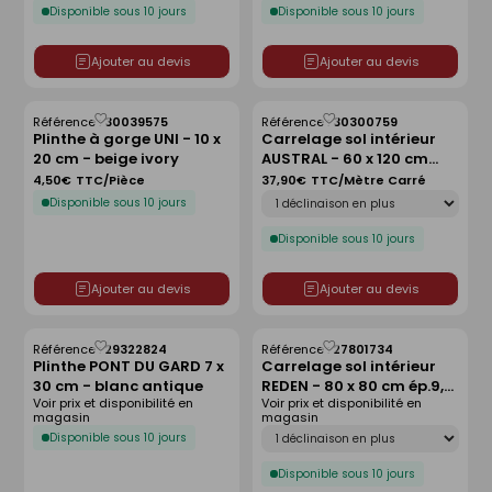
Disponible sous 10 jours
Disponible sous 10 jours
Ajouter au devis
Ajouter au devis
Référence :
30039575
Référence :
30300759
Enregistrer
Enregistrer
Plinthe à gorge UNI - 10 x
Carrelage sol intérieur
comme
comme
20 cm - beige ivory
AUSTRAL - 60 x 120 cm
liste
liste
ép.10 mm - grey
4,50€
TTC/Pièce
37,90€
TTC/Mètre Carré
Déclinaison
Disponible sous 10 jours
Disponible sous 10 jours
Ajouter au devis
Ajouter au devis
Référence :
29322824
Référence :
27801734
Enregistrer
Enregistrer
Plinthe PONT DU GARD 7 x
Carrelage sol intérieur
comme
comme
30 cm - blanc antique
REDEN - 80 x 80 cm ép.9,5
liste
liste
Voir prix et disponibilité en
Voir prix et disponibilité en
mm - grey
magasin
magasin
Déclinaison
Disponible sous 10 jours
Disponible sous 10 jours