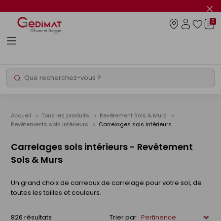
Panneau de gestion des cookies
Fer
le
0
flas
Connexio
info
Rechercher
Chantier express
Accueil
Tous les produits
Revêtement Sols & Murs
Revêtements sols intérieurs
Carrelages sols intérieurs
Carrelages sols intérieurs - Revêtement
Sols & Murs
Un grand choix de carreaux de carrelage pour votre sol, de
toutes les tailles et couleurs.
826 résultats
Trier par