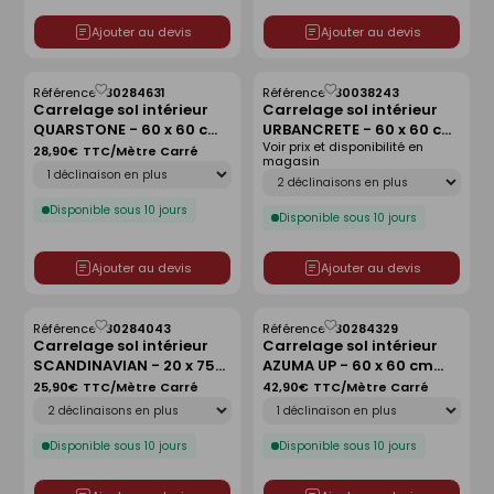
Ajouter au devis
Ajouter au devis
Référence :
30284631
Référence :
30038243
Enregistrer
Enregistrer
Carrelage sol intérieur
Carrelage sol intérieur
comme
comme
QUARSTONE - 60 x 60 cm
URBANCRETE - 60 x 60 cm
liste
liste
Voir prix et disponibilité en
ép.9 mm - beige
ép.9 mm - dark greige
28,90€
TTC/Mètre Carré
magasin
Déclinaison
Déclinaison
Disponible sous 10 jours
Disponible sous 10 jours
Ajouter au devis
Ajouter au devis
Référence :
30284043
Référence :
30284329
Enregistrer
Enregistrer
Carrelage sol intérieur
Carrelage sol intérieur
comme
comme
SCANDINAVIAN - 20 x 75
AZUMA UP - 60 x 60 cm
liste
liste
cm ép.8,3 mm - haya
ép.10 mm - sable
25,90€
TTC/Mètre Carré
42,90€
TTC/Mètre Carré
Déclinaison
Déclinaison
Disponible sous 10 jours
Disponible sous 10 jours