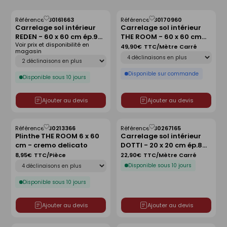
Référence :
30161663
Référence :
30170960
Enregistrer
Enregistrer
Carrelage sol intérieur
Carrelage sol intérieur
comme
comme
REDEN - 60 x 60 cm ép.9
THE ROOM - 60 x 60 cm
liste
liste
Voir prix et disponibilité en
mm - grey
ép.6,5 mm - infinity brazil
49,90€
TTC/Mètre Carré
magasin
Déclinaison
Déclinaison
Disponible sur commande
Disponible sous 10 jours
Ajouter au devis
Ajouter au devis
Référence :
30213366
Référence :
30267165
Enregistrer
Enregistrer
Plinthe THE ROOM 6 x 60
Carrelage sol intérieur
comme
comme
cm - cremo delicato
DOTTI - 20 x 20 cm ép.8
liste
liste
mm - ivory antidérapant
8,95€
TTC/Pièce
22,90€
TTC/Mètre Carré
Déclinaison
Disponible sous 10 jours
Disponible sous 10 jours
Ajouter au devis
Ajouter au devis