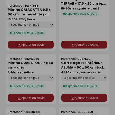
Ajouter au devis
Ajouter au devis
Enregistrer
Enregistrer
comme
comme
liste
liste
Référence :
30177983
Plinthe CALACATTA 9,5 x
60 cm - superwhite poli
10,50€
TTC/Pièce
Déclinaison
Disponible sous 10 jours
Référence :
30284453
Carrelage sol intérieur
TERRAE - 17,5 x 20 cm ép.9
mm - orvieto esagona
59,90€
TTC/Mètre Carré
Disponible sous 10 jours
Ajouter au devis
Ajouter au devis
Référence :
29376391
Enregistrer
Enregistrer