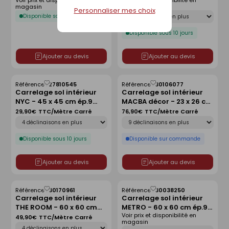
Voir prix et disponibilité en
Voir prix et disponibilité en
ép.9 mm - grey
mm - white
magasin
magasin
Personnaliser mes choix
Déclinaison
Disponible sous 10 jours
Disponible sous 10 jours
Ajouter au devis
Ajouter au devis
Référence :
27810545
Référence :
30106077
Enregistrer
Enregistrer
Carrelage sol intérieur
Carrelage sol intérieur
comme
comme
NYC - 45 x 45 cm ép.9
MACBA décor - 23 x 26 cm
liste
liste
mm - tribeca
ép.8,8 mm - sunny
29,90€
TTC/Mètre Carré
76,90€
TTC/Mètre Carré
Déclinaison
Déclinaison
terracota
Disponible sous 10 jours
Disponible sur commande
Ajouter au devis
Ajouter au devis
Référence :
30170961
Référence :
30038250
Enregistrer
Enregistrer
Carrelage sol intérieur
Carrelage sol intérieur
comme
comme
THE ROOM - 60 x 60 cm
METRO - 60 x 60 cm ép.9
liste
liste
Voir prix et disponibilité en
ép.6,5 mm - san pedro
mm - light grey
49,90€
TTC/Mètre Carré
magasin
Déclinaison
Déclinaison