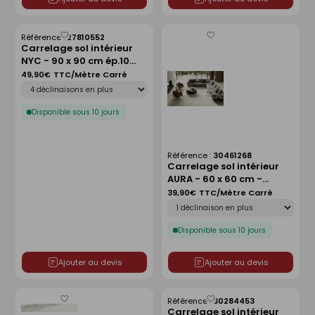
Enregistrer
Enregistrer
comme
comme
liste
liste
Référence :
30461268
Carrelage sol intérieur
AURA - 60 x 60 cm -
ép.9mm - luce
39,90€
TTC/Mètre Carré
Déclinaison
Référence :
27810552
Disponible sous 10 jours
Carrelage sol intérieur
NYC - 90 x 90 cm ép.10
mm - tribeca
49,90€
TTC/Mètre Carré
Déclinaison
Disponible sous 10 jours