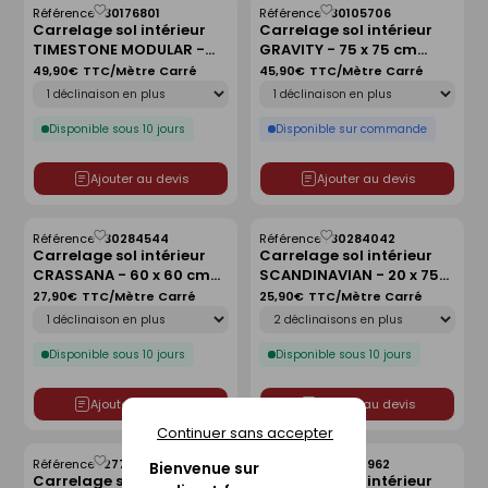
Référence :
30176801
Référence :
30105706
Enregistrer
Enregistrer
Carrelage sol intérieur
Carrelage sol intérieur
comme
comme
TIMESTONE MODULAR -
GRAVITY - 75 x 75 cm
liste
liste
ép.9 mm - grey
ép.9,8 mm - silver
49,90€
TTC/Mètre Carré
45,90€
TTC/Mètre Carré
Déclinaison
Déclinaison
Disponible sous 10 jours
Disponible sur commande
Ajouter au devis
Ajouter au devis
Référence :
30284544
Référence :
30284042
Enregistrer
Enregistrer
Carrelage sol intérieur
Carrelage sol intérieur
comme
comme
CRASSANA - 60 x 60 cm
SCANDINAVIAN - 20 x 75
liste
liste
ép.9,5 mm - grey
cm ép.8,3 mm - natural
27,90€
TTC/Mètre Carré
25,90€
TTC/Mètre Carré
Déclinaison
Déclinaison
Disponible sous 10 jours
Disponible sous 10 jours
Ajouter au devis
Ajouter au devis
Continuer sans accepter
Référence :
27796870
Référence :
30170962
Bienvenue sur
Enregistrer
Enregistrer
Carrelage sol intérieur
Carrelage sol intérieur
comme
comme