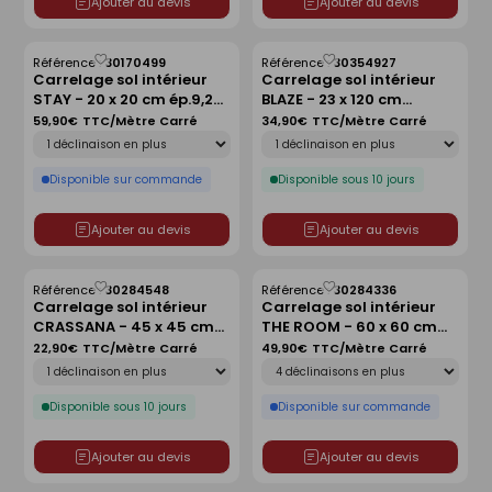
Ajouter au devis
Ajouter au devis
Référence :
30170499
Référence :
30354927
Enregistrer
Enregistrer
Carrelage sol intérieur
Carrelage sol intérieur
comme
comme
STAY - 20 x 20 cm ép.9,2
BLAZE - 23 x 120 cm
liste
liste
mm - isla green mix
ép.9,7mm - natural
59,90€
TTC/Mètre Carré
34,90€
TTC/Mètre Carré
Déclinaison
Déclinaison
Disponible sur commande
Disponible sous 10 jours
Ajouter au devis
Ajouter au devis
Référence :
30284548
Référence :
30284336
Enregistrer
Enregistrer
Carrelage sol intérieur
Carrelage sol intérieur
comme
comme
CRASSANA - 45 x 45 cm
THE ROOM - 60 x 60 cm
liste
liste
ép.8,5 mm - grey
ép.6,5 mm - quartzite
22,90€
TTC/Mètre Carré
49,90€
TTC/Mètre Carré
Déclinaison
Déclinaison
patagonia
Disponible sous 10 jours
Disponible sur commande
Ajouter au devis
Ajouter au devis