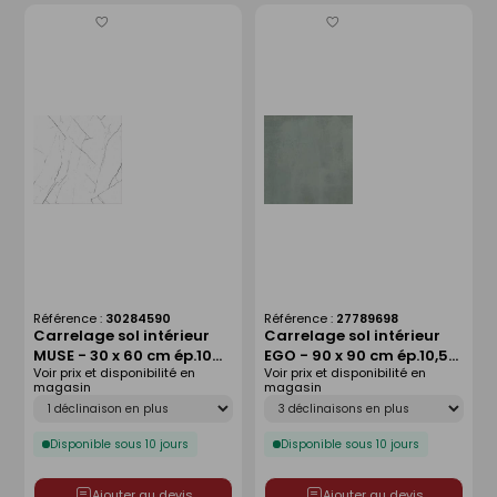
Enregistrer
Enregistrer
comme
comme
liste
liste
Référence :
30284590
Référence :
27789698
Carrelage sol intérieur
Carrelage sol intérieur
MUSE - 30 x 60 cm ép.10
EGO - 90 x 90 cm ép.10,5
Voir prix et disponibilité en
Voir prix et disponibilité en
mm - reverse
mm - gris
magasin
magasin
Déclinaison
Déclinaison
Disponible sous 10 jours
Disponible sous 10 jours
Ajouter au devis
Ajouter au devis