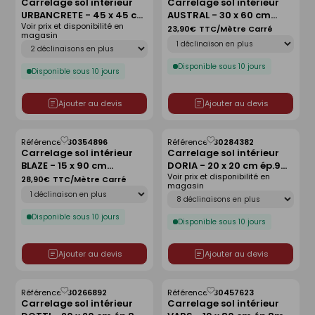
Carrelage sol intérieur
comme
comme
AZUMA - 60 x 60 cm ép.10
liste
liste
mm - argento
42,90€
TTC/Mètre Carré
Référence :
28243939
Déclinaison
Plinthe QUARSTONE 7 x 60
cm - gris
Disponible sous 10 jours
6,90€
TTC/Pièce
Déclinaison
Disponible sous 10 jours
Ajouter au devis
Ajouter au devis
Référence :
30038244
Enregistrer
Enregistrer
Carrelage sol intérieur
comme
comme
URBANCRETE - 45 x 45 cm
liste
liste
Voir prix et disponibilité en
ép.9 mm - white
magasin
Déclinaison
Disponible sous 10 jours
Référence :
30300769
Carrelage sol intérieur
AUSTRAL - 30 x 60 cm
ép.8,7 mm - grey
23,90€
TTC/Mètre Carré