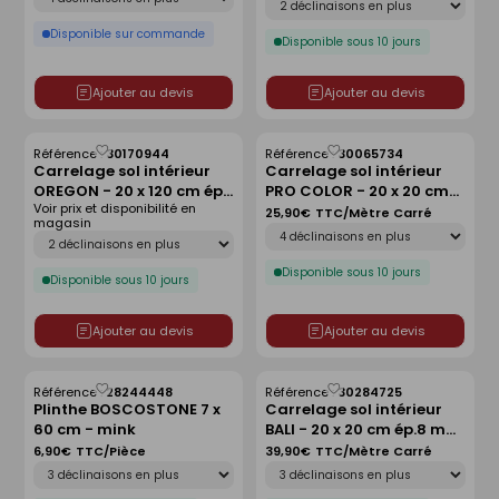
Disponible sur commande
Disponible sous 10 jours
Ajouter au devis
Ajouter au devis
Référence :
30170944
Référence :
30065734
Enregistrer
Enregistrer
Carrelage sol intérieur
Carrelage sol intérieur
comme
comme
OREGON - 20 x 120 cm ép.
PRO COLOR - 20 x 20 cm
liste
liste
Voir prix et disponibilité en
10mm - gris
ép.6 mm - anthracite
25,90€
TTC/Mètre Carré
magasin
Déclinaison
Déclinaison
Disponible sous 10 jours
Disponible sous 10 jours
Ajouter au devis
Ajouter au devis
Référence :
28244448
Référence :
30284725
Enregistrer
Enregistrer
Plinthe BOSCOSTONE 7 x
Carrelage sol intérieur
comme
comme
60 cm - mink
BALI - 20 x 20 cm ép.8 mm
liste
liste
- vodevil oliva
6,90€
TTC/Pièce
39,90€
TTC/Mètre Carré
Déclinaison
Déclinaison