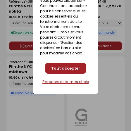
Vous pouvez cliquer sur «
Référence :
30898270
Référence :
30882440
Enregistrer
Enregistrer
Continuer sans accepter »
Plinthe NYC 8 x 61 cm -
Plinthe BE ROCK - 7,2 x 120
comme
comme
pour ne conserver que les
nolita
cm - indie
liste
liste
cookies essentiels au
10,90€
TTC/Pièce
19,90€
TTC/Pièce
Déclinaison
Déclinaison
fonctionnement du site.
Votre choix sera retenu
pendant 13 mois et vous
Disponible sous 10 jours
Disponible sur commande
pourrez à tout moment
cliquer sur "Gestion des
Ajouter au devis
Ajouter au devis
cookies" en bas du site
pour modifier vos choix.
Référence :
30898269
Enregistrer
Enregistrer
Plinthe NYC 8 x 61 cm -
comme
comme
Tout accepter
midtown
liste
liste
10,90€
TTC/Pièce
Déclinaison
Personnaliser mes choix
Disponible sur commande