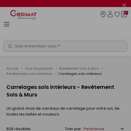
Panneau de gestion des cookies
Fer
le
0
flas
Connexio
info
Rechercher
Chantier express
Accueil
Tous les produits
Revêtement Sols & Murs
Revêtements sols intérieurs
Carrelages sols intérieurs
Carrelages sols intérieurs - Revêtement
Sols & Murs
Un grand choix de carreaux de carrelage pour votre sol, de
toutes les tailles et couleurs.
826 résultats
Trier par