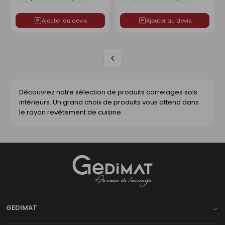
Ajouter au devis
Ajouter au devis
Page
précédente
Découvrez notre sélection de produits carrelages sols
intérieurs. Un grand choix de produits vous attend dans
le rayon revêtement de cuisine.
Gedimat
- AU COEUR DE L'OUVRAGE
GEDIMAT