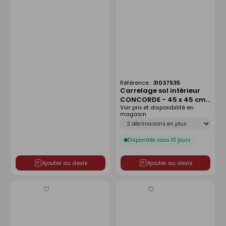
Référence :
31037535
Carrelage sol intérieur
CONCORDE - 45 x 45 cm
Voir prix et disponibilité en
ép.8 mm - acier
magasin
Déclinaison
Disponible sous 10 jours
Ajouter au devis
Ajouter au devis
Enregistrer
Enregistrer
comme
comme
liste
liste