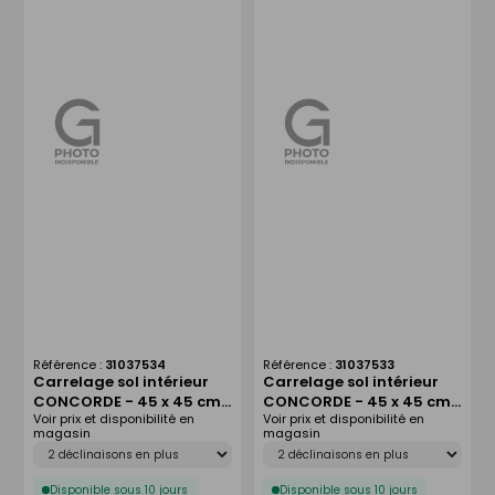
Référence :
31037534
Référence :
31037533
Carrelage sol intérieur
Carrelage sol intérieur
CONCORDE - 45 x 45 cm
CONCORDE - 45 x 45 cm
Voir prix et disponibilité en
Voir prix et disponibilité en
ép.8 mm - beige
ép.8 mm - blanc
magasin
magasin
Déclinaison
Déclinaison
Disponible sous 10 jours
Disponible sous 10 jours