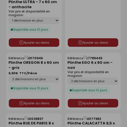
Plinthe ULTRA - 7 x 60 cm
- anthacite
Voir prix et disponibilité en
magasin
Déclinaison
Disponible sous 10 jours
Ajouter au devis
Ajouter au devis
Référence :
30170946
Référence :
27789445
Enregistrer
Enregistrer
Plinthe OREGON 8 x 60 cm
Plinthe EGO 6 x 60 cm -
comme
comme
- gris
noir
liste
liste
Voir prix et disponibilité en
6,90€
TTC/Pièce
magasin
Déclinaison
Déclinaison
Disponible sous 10 jours
Disponible sous 10 jours
Ajouter au devis
Ajouter au devis
Référence :
30039837
Référence :
30177982
Enregistrer
Enregistrer
Plinthe RUE DE PARIS 8 x
Plinthe CALACATTA 9,5 x
comme
comme