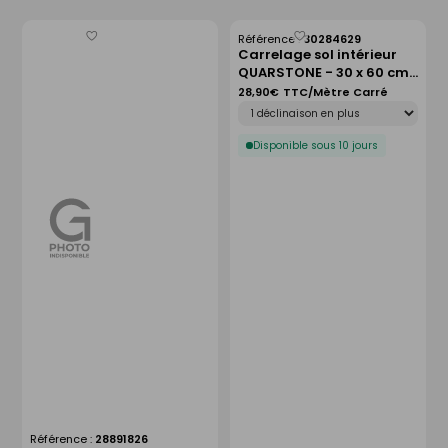
Référence :
30284629
Enregistrer
Enregistrer
Carrelage sol intérieur
comme
comme
QUARSTONE - 30 x 60 cm
liste
liste
ép.9 mm - beige
28,90€
TTC/Mètre Carré
Déclinaison
Disponible sous 10 jours
Référence :
28891826