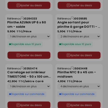
Ajouter au devis
Ajouter au devis
Référence :
30284333
Référence :
30039585
Enregistrer
Enregistrer
Plinthe AZUMA UP 6 x 60
Angle sortant pour
comme
comme
cm - sable
plinthe à gorge DOTTI - 3
liste
liste
x 10 cm - ivory
9,90€
TTC/Pièce
5,90€
TTC/Pièce
Déclinaison
Déclinaison
Disponible sous 10 jours
Disponible sous 10 jours
Ajouter au devis
Ajouter au devis
Référence :
30350474
Référence :
25063448
Enregistrer
Enregistrer
Carrelage sol intérieur
Plinthe NYC 8 x 45 cm -
comme
comme
TIMESTONE - 50 x 100 cm
midtown
liste
liste
ép.8 mm - grey
42,90€
TTC/Mètre Carré
4,80€
TTC/Pièce
Déclinaison
Déclinaison
Disponible sur commande
Disponible sur commande
Ajouter au devis
Ajouter au devis