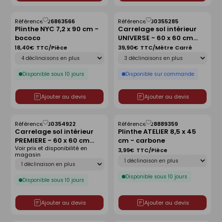
Référence :
26863566
Référence :
30355285
Enregistrer
Enregistrer
Plinthe NYC 7,2 x 90 cm -
Carrelage sol intérieur
comme
comme
bococo
UNIVERSE - 60 x 60 cm
liste
liste
ép.9mm - beige
18,40€
TTC/Pièce
39,90€
TTC/Mètre Carré
Déclinaison
Déclinaison
Disponible sous 10 jours
Disponible sur commande
Ajouter au devis
Ajouter au devis
Référence :
30354922
Référence :
28889359
Enregistrer
Enregistrer
Carrelage sol intérieur
Plinthe ATELIER 8,5 x 45
comme
comme
PREMIERE - 60 x 60 cm
cm - carbone
liste
liste
Voir prix et disponibilité en
ép.9,5 mm - ivory
3,99€
TTC/Pièce
magasin
Déclinaison
Déclinaison
Disponible sous 10 jours
Disponible sous 10 jours
Ajouter au devis
Ajouter au devis