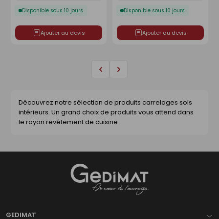
Disponible sous 10 jours
Disponible sous 10 jours
Ajouter au devis
Ajouter au devis
Page
Page
précédente
suivante
Découvrez notre sélection de produits carrelages sols
intérieurs. Un grand choix de produits vous attend dans
le rayon revêtement de cuisine.
Gedimat
- AU COEUR DE L'OUVRAGE
GEDIMAT