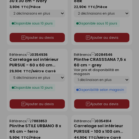
30 x 30 cm - ivory
oak
liste
liste
3,90€
TTC/Pièce
22,90€
TTC/Pièce
Déclinaison
Déclinaison
Disponible sous 10 jours
Disponible sous 10 jours
Ajouter au devis
Ajouter au devis
Référence :
30354936
Référence :
30284546
Enregistrer
Enregistrer
Carrelage sol intérieur
Plinthe CRASSSANA 7,5 x
comme
comme
PURSUE - 60 x 60 cm
60 cm - grey
liste
liste
Voir prix et disponibilité en
ép.8,5mm - green
29,90€
TTC/Mètre Carré
magasin
Déclinaison
Déclinaison
Disponible sous 10 jours
Disponibilité selon magasin
Ajouter au devis
Ajouter au devis
Référence :
27883853
Référence :
30354914
Enregistrer
Enregistrer
Plinthe STILE URBANO 8 x
Carrelage sol intérieur
comme
comme
45 cm - ferro
PURSUE - 100 x 100 cm
liste
liste
ép.10mm - greige
5,90€
TTC/Pièce
44,90€
TTC/Mètre Carré