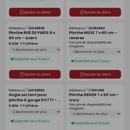
Ajouter au devis
Ajouter au devis
Référence :
30039838
Référence :
30284593
Enregistrer
Enregistrer
Plinthe RUE DE PARIS 8 x
Plinthe MUSE 7 x 60 cm -
comme
comme
60 cm - acero
reverse
liste
liste
Voir prix et disponibilité en
8,20€
TTC/Pièce
magasin
Déclinaison
Déclinaison
Disponible sous 10 jours
Disponible sous 10 jours
Ajouter au devis
Ajouter au devis
Référence :
30039583
Référence :
27801468
Enregistrer
Enregistrer
Angle sortant pour
Plinthe REDEN 7 x 60 cm -
comme
comme
plinthe à gorge DOTTI - 3
ivory
liste
liste
Voir prix et disponibilité en
x 10 cm - dark grey
5,90€
TTC/Pièce
magasin
Déclinaison
Déclinaison
Disponible sous 10 jours
Disponible sous 10 jours