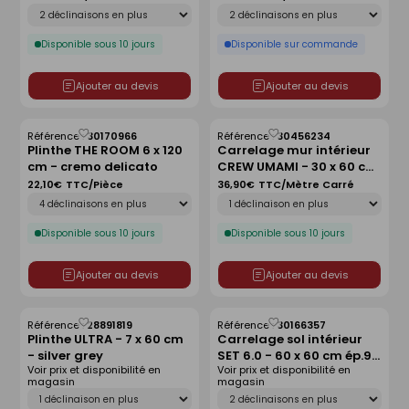
Déclinaison
Déclinaison
Disponible sous 10 jours
Disponible sur commande
Ajouter au devis
Ajouter au devis
Référence :
30170966
Référence :
30456234
Enregistrer
Enregistrer
Plinthe THE ROOM 6 x 120
Carrelage mur intérieur
comme
comme
cm - cremo delicato
CREW UMAMI - 30 x 60 cm
liste
liste
ép.10mm - almond
22,10€
TTC/Pièce
36,90€
TTC/Mètre Carré
Déclinaison
Déclinaison
Disponible sous 10 jours
Disponible sous 10 jours
Ajouter au devis
Ajouter au devis
Référence :
28891819
Référence :
30166357
Enregistrer
Enregistrer
Plinthe ULTRA - 7 x 60 cm
Carrelage sol intérieur
comme
comme
- silver grey
SET 6.0 - 60 x 60 cm ép.9
liste
liste
Voir prix et disponibilité en
Voir prix et disponibilité en
mm - white
magasin
magasin
Déclinaison
Déclinaison