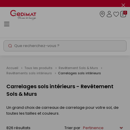
Panneau de gestion des cookies
Fer
le
0
flas
Connexio
info
Rechercher
Chantier express
Accueil
Tous les produits
Revêtement Sols & Murs
Revêtements sols intérieurs
Carrelages sols intérieurs
Carrelages sols intérieurs - Revêtement
Sols & Murs
Un grand choix de carreaux de carrelage pour votre sol, de
toutes les tailles et couleurs.
826 résultats
Trier par