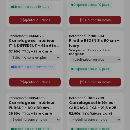
Disponible sous 10 jours
Disponible sous 10 jours
Ajouter au devis
Ajouter au devis
Référence :
30334125
Référence :
27801604
Enregistrer
Enregistrer
Carrelage sol intérieur
Plinthe REDEN 8 x 80 cm -
comme
comme
IT'S DIFFERENT - 61 x 61 cm
ivory
liste
liste
Voir prix et disponibilité en
ép.9 mm - dark soul
37,90€
TTC/Mètre Carré
magasin
Déclinaison
Déclinaison
Disponible sur commande
Disponible sous 10 jours
Ajouter au devis
Ajouter au devis
Référence :
30354930
Référence :
30312709
Enregistrer
Enregistrer
Carrelage sol intérieur
Carrelage sol intérieur
comme
comme
PURSUE - 60 x 60 cm
CHICAGO EXA - 21,5 x 25
liste
liste
ép.9,5mm - grey
cm ép.9 mm - olive
29,90€
TTC/Mètre Carré
52,90€
TTC/Mètre Carré
Déclinaison
Déclinaison
Disponible sous 10 jours
Disponible sous 10 jours