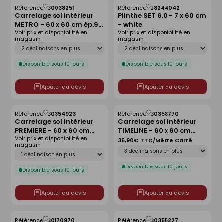
Référence :
30038251
Référence :
28244042
Enregistrer
Enregistrer
Carrelage sol intérieur
Plinthe SET 6.0 - 7 x 60 cm
comme
comme
METRO - 60 x 60 cm ép.9
- white
liste
liste
Voir prix et disponibilité en
Voir prix et disponibilité en
mm - grey
magasin
magasin
Déclinaison
Déclinaison
Disponible sous 10 jours
Disponible sous 10 jours
Ajouter au devis
Ajouter au devis
Référence :
30354923
Référence :
30358770
Enregistrer
Enregistrer
Carrelage sol intérieur
Carrelage sol intérieur
comme
comme
PREMIERE - 60 x 60 cm
TIMELINE - 60 x 60 cm
liste
liste
Voir prix et disponibilité en
ép.9,5 mm - pearl
ép.8,5mm - beige
35,90€
TTC/Mètre Carré
magasin
Déclinaison
Déclinaison
Disponible sous 10 jours
Disponible sous 10 jours
Ajouter au devis
Ajouter au devis
Référence :
30170970
Référence :
30355227
Enregistrer
Enregistrer