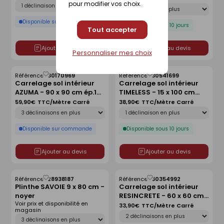
Déclinaison
pour modifier vos choix.
Déclinaison
Disponible sur commande
Disponible sous 10 jours
Tout accepter
Ajouter au devis
Ajouter au devis
Personnaliser mes choix
Référence :
30170969
Référence :
30541699
Enregistrer
Enregistrer
Carrelage sol intérieur
Carrelage sol intérieur
comme
comme
AZUMA - 90 x 90 cm ép.10
TIMELESS - 15 x 100 cm
liste
liste
mm - argento
ép.9,5mm - écru
59,90€
TTC/Mètre Carré
38,90€
TTC/Mètre Carré
Déclinaison
Déclinaison
Disponible sur commande
Disponible sous 10 jours
Ajouter au devis
Ajouter au devis
Référence :
28938187
Référence :
30354992
Enregistrer
Enregistrer
Plinthe SAVOIE 9 x 80 cm -
Carrelage sol intérieur
comme
comme
noyer
RESINCRETE - 60 x 60 cm
liste
liste
Voir prix et disponibilité en
ép.9mm - ocre
33,90€
TTC/Mètre Carré
magasin
Déclinaison
Déclinaison