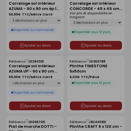
Carrelage sol intérieur
Carrelage sol intérieur
comme
comme
AZUMA - 90 x 90 cm ép.10
CONCORDE - 45 x 45 cm
liste
liste
Voir prix et disponibilité en
mm - grigio
ép.8 mm - acier
59,90€
TTC/Mètre Carré
magasin
Déclinaison
Déclinaison
Disponible sur commande
Disponible sous 10 jours
Ajouter au devis
Ajouter au devis
Référence :
30284331
Référence :
30363788
Enregistrer
Enregistrer
Carrelage sol intérieur
Plinthe TIMESTONE
comme
comme
AZUMA UP - 90 x 90 cm
5x50cm
liste
liste
ép.10 mm - sable
59,90€
TTC/Mètre Carré
6,00€
TTC/Pièce
Déclinaison
Disponible sous 10 jours
Disponible sur commande
Ajouter au devis
Ajouter au devis
Référence :
30065705
Référence :
28244080
Enregistrer
Enregistrer
Plat de marche DOTTI -
Plinthe CRAFT 6 x 120 cm -
comme
comme