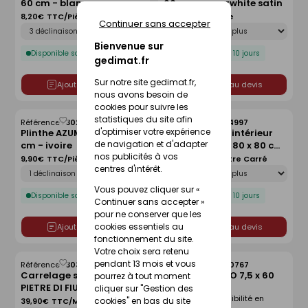
60 cm - blanco
60 cm - superwhite satin
liste
liste
8,20€
TTC/Pièce
9,00€
TTC/Pièce
Continuer sans accepter
Déclinaison
Déclinaison
Bienvenue sur
Disponible sous 10 jours
Disponible sous 10 jours
gedimat.fr
Sur notre site gedimat.fr,
Ajouter au devis
Ajouter au devis
nous avons besoin de
cookies pour suivre les
statistiques du site afin
Référence :
30284332
Référence :
30354997
Enregistrer
Enregistrer
d'optimiser votre expérience
Plinthe AZUMA UP 6 x 60
Carrelage sol intérieur
comme
comme
de navigation et d'adapter
cm - ivoire
CEMENTSIDE - 80 x 80 cm
liste
liste
nos publicités à vos
ép.9mm - light grey
9,90€
TTC/Pièce
43,90€
TTC/Mètre Carré
Déclinaison
Déclinaison
centres d'intérêt.
Vous pouvez cliquer sur «
Disponible sous 10 jours
Disponible sous 10 jours
Continuer sans accepter »
pour ne conserver que les
cookies essentiels au
Ajouter au devis
Ajouter au devis
fonctionnement du site.
Votre choix sera retenu
pendant 13 mois et vous
Référence :
30312779
Référence :
30300767
Enregistrer
Enregistrer
Carrelage sol intérieur
Plinthe TITANIO 7,5 x 60
pourrez à tout moment
comme
comme
PIETRE DI FIUME - 30 x 60
cm - blanco
liste
liste
cliquer sur "Gestion des
Voir prix et disponibilité en
cm ép.8,5 mm - grigio
cookies" en bas du site
39,90€
TTC/Mètre Carré
magasin