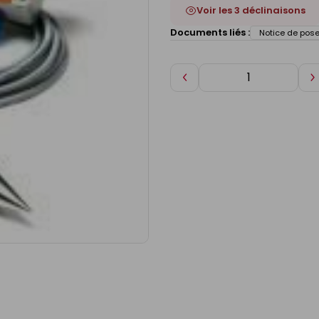
Voir les 3 déclinaisons
Documents liés :
Notice de pos
Diminuer
A
de
d
1
1