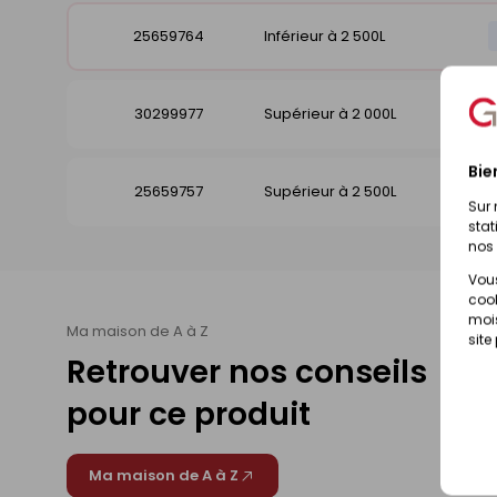
25659764
Inférieur à 2 500L
30299977
Supérieur à 2 000L
Bie
25659757
Supérieur à 2 500L
Sur 
stat
nos 
Vous
cook
mois
Ma maison de A à Z
site
Retrouver nos conseils
pour ce produit
Ma maison de A à Z