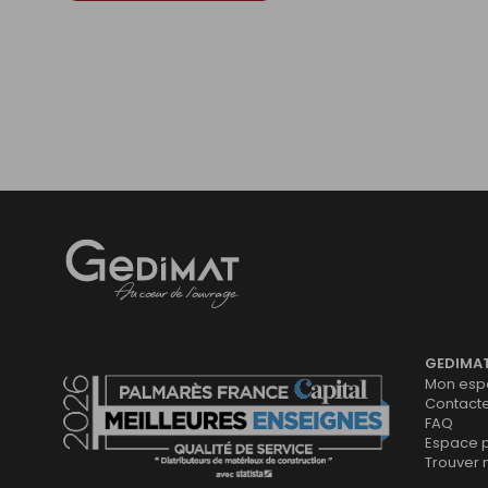
Gedimat
- AU COEUR DE L'OUVRAGE
GEDIMA
Mon espa
Contact
FAQ
Espace 
Trouver