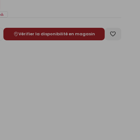
e
Vérifier la disponibilité en magasin
ugmenter
Enregistrer
e
comme
liste