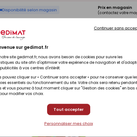
Prix en magasin
Disponibilité selon magasin
(contactez votre ma
Continuer sans accep
Prix en magasin
Disponibilité selon magasin
(contactez votre ma
nvenue sur gedimat.fr
Prix en magasin
Disponibilité selon magasin
(contactez votre ma
notre site gedimat.fr, nous avons besoin de cookies pour suivre les
istiques du site afin d'optimiser votre expérience de navigation et d'adapt
publicités à vos centres d'intérêt.
 pouvez cliquer sur « Continuer sans accepter » pour ne conserver que le
ies essentiels au fonctionnement du site. Votre choix sera retenu pendant
 et vous pourrez à tout moment cliquer sur "Gestion des cookies" en bas
 pour modifier vos choix.
Tout accepter
Personnaliser mes choix