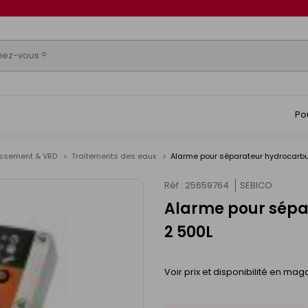
Po
issement & VRD
Traitements des eaux
Alarme pour séparateur hydrocarbur
Réf : 25659764
SEBICO
Alarme pour sépar
2 500L
Voir prix et disponibilité en mag