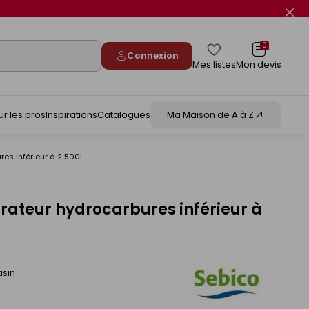
Fer
le
flas
info
0
Connexion
Mes listes
Mon devis
ur les pros
Inspirations
Catalogues
Ma Maison de A à Z
es inférieur à 2 500L
ateur hydrocarbures inférieur à
asin