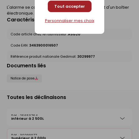
Tout accepter
L'alarme se compose d'une sonde de contact et d'un boîtier
électronique.
Caractéristiques du produit
Personnaliser mes choix
Code article chez le fournisseur :
ASG20
Code EAN :
3463900016507
Référence produit nationale Gedimat :
30299977
Documents liés
Notice de pose
Toutes les déclinaisons
25659764
Inférieur à 2 500L
30299977
Supérieur à 2 000L