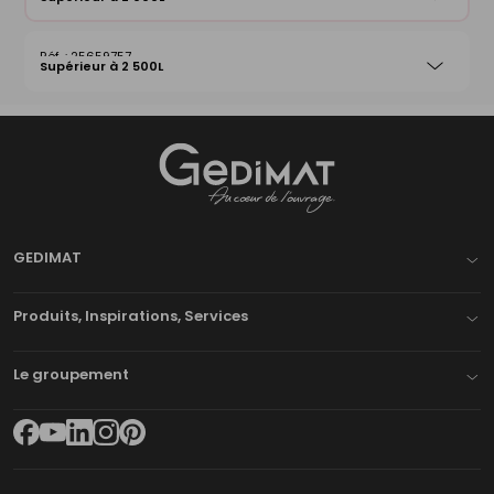
25659757
Supérieur à 2 500L
Gedimat
- AU COEUR DE L'OUVRAGE
GEDIMAT
Produits, Inspirations, Services
Le groupement