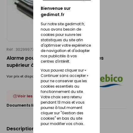
Bienvenue sur
gedimat.fr
Sur notre site gedimat.fr,
nous avons besoin de
cookies pour suivre les
statistiques du site afin
d'optimiser votre expérience
Réf : 30299977
SEBICO
de navigation et d'adapter
nos publicités à vos
Alarme pour séparateur hydrocarbures
centres d'intérêt.
supérieur à 2 000L
Vous pouvez cliquer sur «
Continuer sans accepter »
Voir prix et disponibilité en magasin
pour ne conserver que les
cookies essentiels au
fonctionnement du site.
Voir les 3 déclinaisons
Votre choix sera retenu
pendant 13 mois et vous
Documents liés :
Notice de pose
pourrez à tout moment
cliquer sur "Gestion des
cookies" en bas du site
pour modifier vos choix.
Description du produit