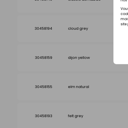
Vous
cook
mois
site
30458194
cloud grey
30458159
dijon yellow
30458155
elm natural
30458193
felt grey