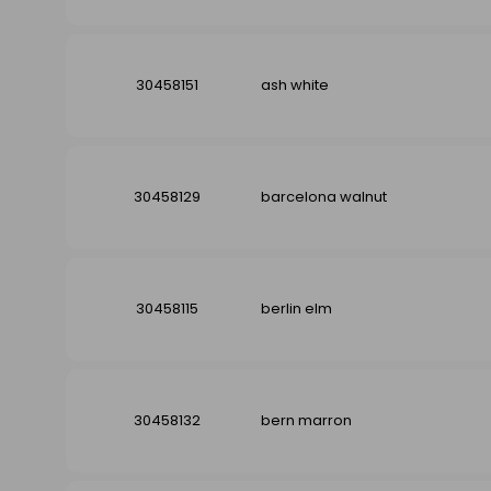
30458151
ash white
30458129
barcelona walnut
30458115
berlin elm
30458132
bern marron