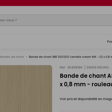
Po
Bandes de chant
Bande de chant ABS D20200 Lamella cream MX - 22 x 0,8 
Réf : 30458190
SWISS KRONO
Bande de chant A
x 0,8 mm - roulea
Voir prix et disponibilité en mag