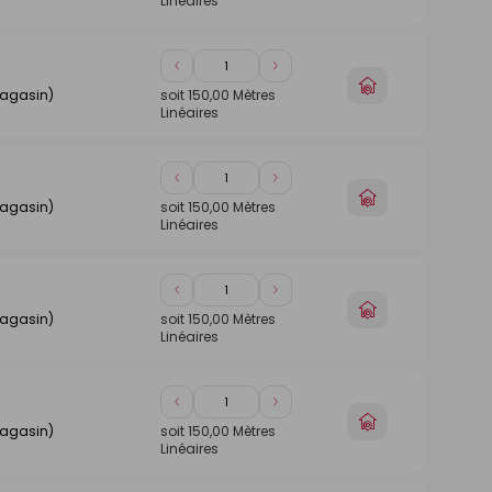
Linéaires
1
1
magasin
Diminuer
Augmenter
Choisir
de
de
magasin)
soit
150,00
Mètres
un
Linéaires
1
1
magasin
Diminuer
Augmenter
Choisir
de
de
magasin)
soit
150,00
Mètres
un
Linéaires
1
1
magasin
Diminuer
Augmenter
Choisir
de
de
magasin)
soit
150,00
Mètres
un
Linéaires
1
1
magasin
Diminuer
Augmenter
Choisir
de
de
magasin)
soit
150,00
Mètres
un
Linéaires
1
1
magasin