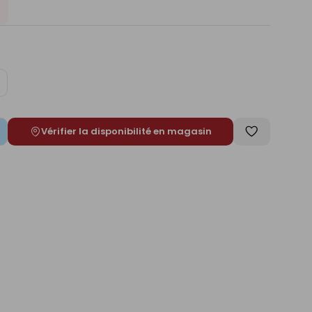
ugmenter
e
Vérifier la disponibilité en magasin
Enregistrer
comme
liste