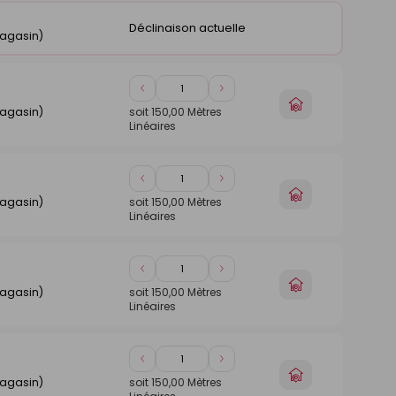
panier
Déclinaison actuelle
magasin)
Diminuer
Augmenter
Choisir
de
de
magasin)
soit
150,00
Mètres
un
Linéaires
1
1
magasin
Diminuer
Augmenter
Choisir
de
de
magasin)
soit
150,00
Mètres
un
Linéaires
1
1
magasin
Diminuer
Augmenter
Choisir
de
de
magasin)
soit
150,00
Mètres
un
Linéaires
1
1
magasin
Diminuer
Augmenter
Choisir
de
de
magasin)
soit
150,00
Mètres
un