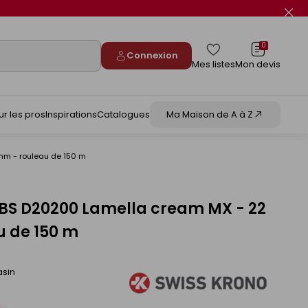
Fer
le
flas
info
0
Connexion
Mes listes
Mon devis
ur les pros
Inspirations
Catalogues
Ma Maison de A à Z
mm - rouleau de 150 m
BS D20200 Lamella cream MX - 22
u de 150 m
asin