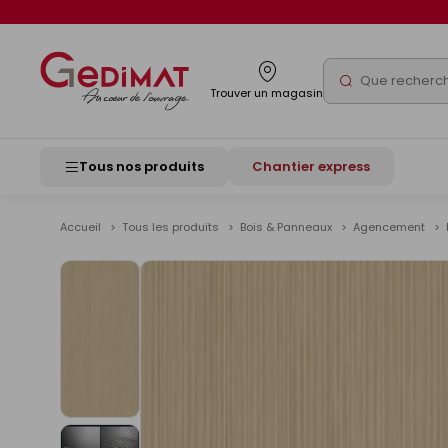
Panneau de gestion des cookies
Rechercher
Trouver un magasin
Tous nos produits
Chantier express
Accueil
Tous les produits
Bois & Panneaux
Agencement
Voir
les
images