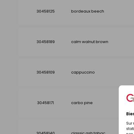
30458125
bordeaux beech
30458189
calm walnut brown
30458109
cappuccino
30458171
carbo pine
Bie
Sur 
stat
30458140
classic ash tabac
nos 