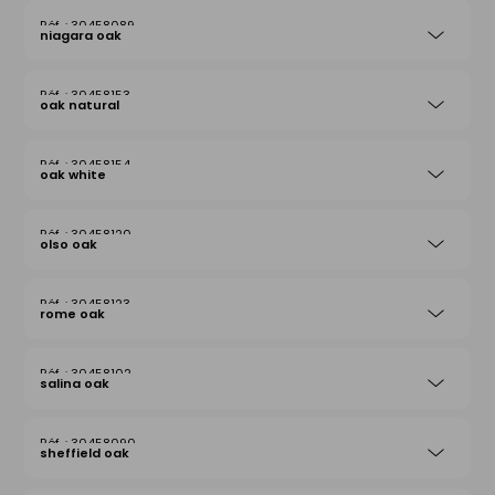
30458089
niagara oak
30458153
oak natural
30458154
oak white
30458120
olso oak
30458123
rome oak
30458102
salina oak
30458090
sheffield oak