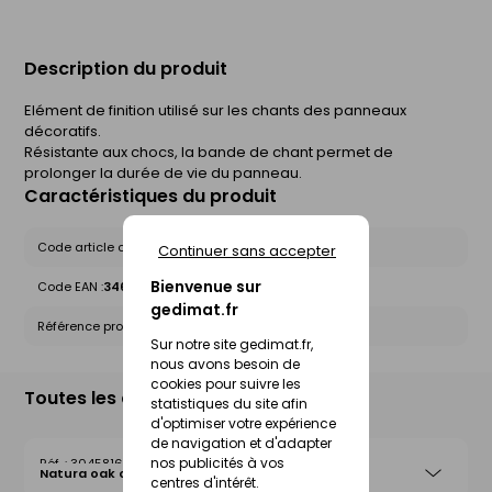
Description du produit
Elément de finition utilisé sur les chants des panneaux
décoratifs.
Résistante aux chocs, la bande de chant permet de
prolonger la durée de vie du panneau.
Caractéristiques du produit
Code article chez le fournisseur :
10346916
Continuer sans accepter
Bienvenue sur
Code EAN :
3464186250661
gedimat.fr
Référence produit nationale Gedimat :
30458192
Sur notre site gedimat.fr,
nous avons besoin de
cookies pour suivre les
Toutes les déclinaisons
statistiques du site afin
d'optimiser votre expérience
de navigation et d'adapter
nos publicités à vos
30458164
Natura oak classic
centres d'intérêt.