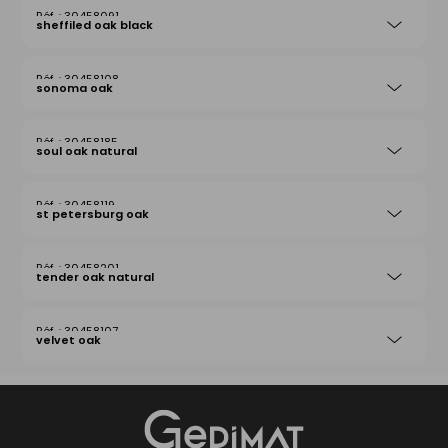
30458091
sheffiled oak black
30458108
sonoma oak
30458185
soul oak natural
30458119
st petersburg oak
30458201
tender oak natural
30458107
velvet oak