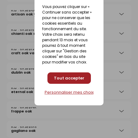
Vous pouvez cliquer sur «
30458204
Continuer sans accepter »
artisan oak yellow
pour ne conserver que les
cookies essentiels au
fonctionnement du site.
30458138
chianti oak sand
Votre choix sera retenu
pendant 13 mois et vous
pourrez à tout moment
30458147
cliquer sur "Gestion des
craft oak vanilla
cookies" en bas du site
pour modifier vos choix.
30458133
dublin oak
Tout accepter
30458167
Personnaliser mes choix
eternal oak
30458170
frappe oak
30458103
gagliano oak