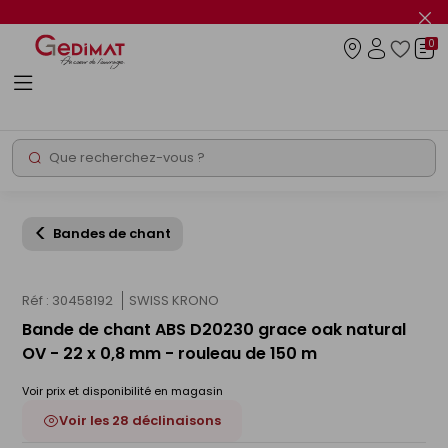
Panneau de gestion des cookies
Fer
le
0
flas
Connexio
info
Rechercher
Chantier express
Bandes de chant
Réf : 30458192
SWISS KRONO
Bande de chant ABS D20230 grace oak natural
OV - 22 x 0,8 mm - rouleau de 150 m
Voir prix et disponibilité en magasin
Voir les 28 déclinaisons