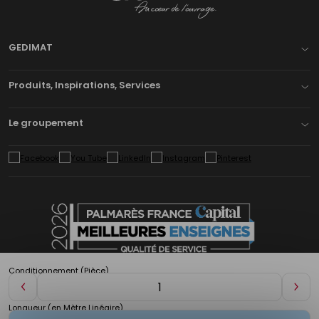
Gedimat
- AU COEUR DE L'OUVRAGE
GEDIMAT
Produits, Inspirations, Services
Le groupement
Conditionnement (Pièce)
Diminuer
Aug
de
de
Longueur (en Mètre Linéaire)
1
1