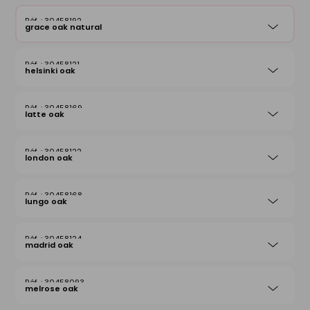
30458192
grace oak natural
30458121
helsinki oak
30458169
latte oak
30458122
london oak
30458168
lungo oak
30458124
madrid oak
30458093
melrose oak