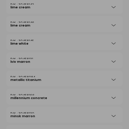
30458142
lime cream
30458146
lime cream
30458145
lime white
30458131
lviv marron
30458084
metallic titanium
30458166
millennium concrete
30458130
minsk marron