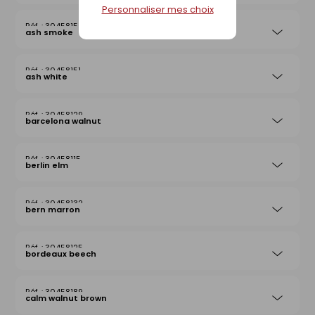
Personnaliser mes choix
30458152
ash smoke
30458151
ash white
30458129
barcelona walnut
30458115
berlin elm
30458132
bern marron
30458125
bordeaux beech
30458189
calm walnut brown