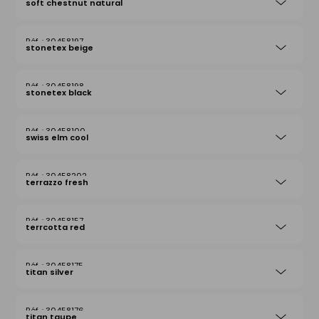
soft chestnut natural
30458197
stonetex beige
30458198
stonetex black
30458100
swiss elm cool
30458202
terrazzo fresh
30458157
terrcotta red
30458175
titan silver
30458176
titan taupe