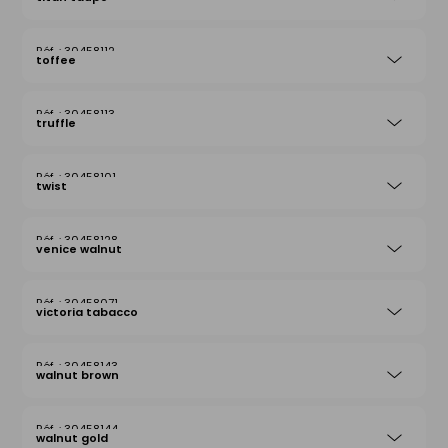
30458112
toffee
30458113
truffle
30458101
twist
30458128
venice walnut
30458071
victoria tabacco
30458143
walnut brown
30458144
walnut gold