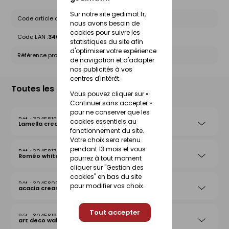
Sur notre site gedimat.fr,
Code article chez le fournisseur :
10347918
nous avons besoin de
cookies pour suivre les
Code EAN :
3464186249023
statistiques du site afin
d'optimiser votre expérience
Référence produit nationale Gedimat :
30458141
de navigation et d'adapter
nos publicités à vos
centres d'intérêt.
Toutes les déclinaisons
Vous pouvez cliquer sur «
Continuer sans accepter »
pour ne conserver que les
30458190
cookies essentiels au
Lamella cream
fonctionnement du site.
Votre choix sera retenu
pendant 13 mois et vous
30458174
Roméo white
pourrez à tout moment
cliquer sur "Gestion des
cookies" en bas du site
30458092
pour modifier vos choix.
acacia cream
Tout accepter
30458199
art deco walnut