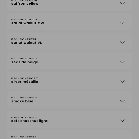
30458104
saffron yellow
30458163
sarlat walnut OW
30458178
sarlat walnut VL
30458196
seaside beige
30458087
silver métallic
30458156
smoke blue
30458186
soft chestnut light
30458187