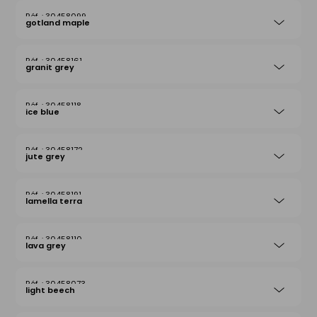
30458099
gotland maple
30458161
granit grey
30458118
ice blue
30458172
jute grey
30458191
lamella terra
30458110
lava grey
30458073
light beech