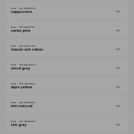
30458109
cappuccino
30458171
carbo pine
30458140
classic ash tabac
30458194
cloud grey
30458159
dijon yellow
30458155
elm natural
30458193
felt grey