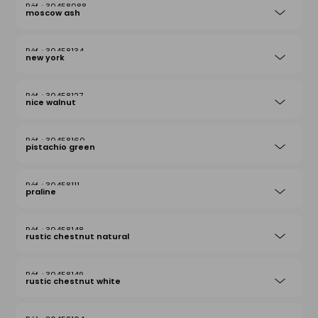
30458088
moscow ash
30458134
new york
30458127
nice walnut
30458160
pistachio green
30458111
praline
30458148
rustic chestnut natural
30458149
rustic chestnut white