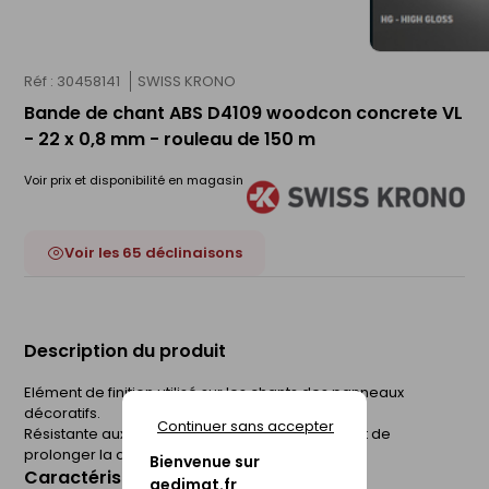
Réf : 30458141
SWISS KRONO
Bande de chant ABS D4109 woodcon concrete VL
- 22 x 0,8 mm - rouleau de 150 m
Voir prix et disponibilité en magasin
Voir les 65 déclinaisons
Description du produit
Elément de finition utilisé sur les chants des panneaux
décoratifs.
Continuer sans accepter
Résistante aux chocs, la bande de chant permet de
prolonger la durée de vie du panneau.
Bienvenue sur
Caractéristiques du produit
gedimat.fr