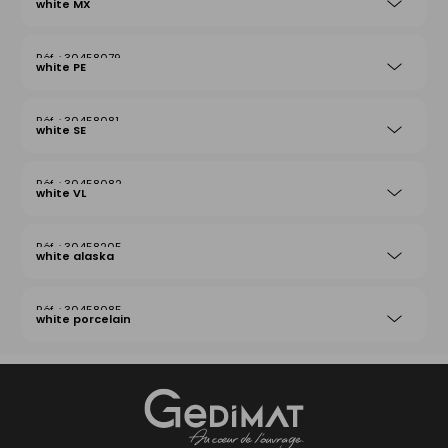
white MX
30458079
white PE
30458081
white SE
30458082
white VL
30458205
white alaska
30458085
white porcelain
Gedimat
- AU COEUR DE L'OUVRAGE