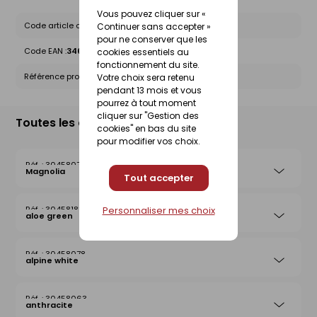
Vous pouvez cliquer sur «
Code article chez le fournisseur :
10347963
Continuer sans accepter »
pour ne conserver que les
Code EAN :
3464186248309
cookies essentiels au
fonctionnement du site.
Référence produit nationale Gedimat :
30458058
Votre choix sera retenu
pendant 13 mois et vous
pourrez à tout moment
cliquer sur "Gestion des
Toutes les déclinaisons
cookies" en bas du site
pour modifier vos choix.
30458074
Magnolia
Tout accepter
Personnaliser mes choix
30458183
aloe green
30458078
alpine white
30458063
anthracite