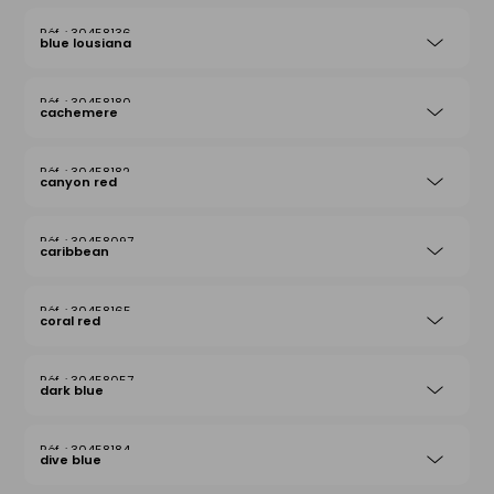
30458136
blue lousiana
30458180
cachemere
30458182
canyon red
30458097
caribbean
30458165
coral red
30458057
dark blue
30458184
dive blue