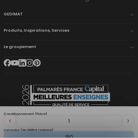
GEDIMAT
Produits, Inspirations, Services
Le groupement
Conditionnement (Pièce)
Diminuer
Aug
de
de
Longueur (en Mètre Linéaire)
1
1