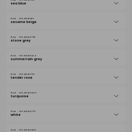
30458135
sea blue
30458181
sesame beige
30458075
stone grey
30458064
summerrain grey
30458173
tender rose
30458060
turquoise
30458077
white
30458080