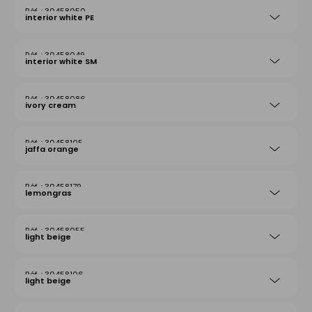
30458050
interior white PE
30458049
interior white SM
30458086
ivory cream
30458105
jaffa orange
30458179
lemongras
30458055
light beige
30458106
light beige