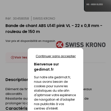
Réf : 30458058
SWISS KRONO
Bande de chant ABS U141 pink VL - 22 x 0,8 mm -
rouleau de 150 m
Voir prix et disponibilité en magasin
Continuer sans accepter
Voir les 52 déclinaisons
Bienvenue sur
gedimat.fr
Sur notre site gedimat.fr,
Description du produit
nous avons besoin de
cookies pour suivre les
Elément de finition utilisé sur les chants des panneaux
statistiques du site afin
décoratifs.
d'optimiser votre expérience
Résistante aux chocs, la bande de chant permet de
de navigation et d'adapter
prolonger la durée de vie du panneau.
nos publicités à vos
Caractéristiques du produit
centres d'intérêt.