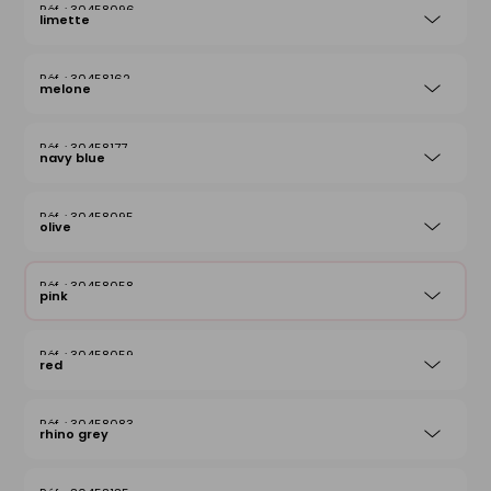
30458096
limette
30458162
melone
30458177
navy blue
30458095
olive
30458058
pink
30458059
red
30458083
rhino grey