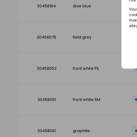
30458184
dive blue
Vous
cook
mois
site
30458076
field grey
30458052
front white PE
30458051
front white SM
30458061
graphite