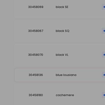
30458069
black SE
30458067
black SQ
30458070
black VL
30458136
blue lousiana
30458180
cachemere