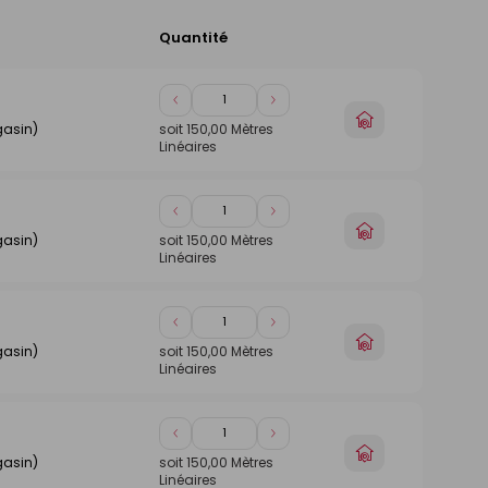
Quantité
Ajouter
au
panier
Diminuer
Augmenter
Choisir
de
de
gasin)
soit
150,00
Mètres
un
Linéaires
1
1
magasin
Diminuer
Augmenter
Choisir
de
de
gasin)
soit
150,00
Mètres
un
Linéaires
1
1
magasin
Diminuer
Augmenter
Choisir
de
de
gasin)
soit
150,00
Mètres
un
Linéaires
1
1
magasin
Diminuer
Augmenter
Choisir
de
de
gasin)
soit
150,00
Mètres
un
Linéaires
1
1