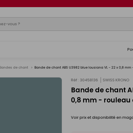
Po
Bandes de chant
Bande de chant ABS U3982 blue lousiana VL - 22 x 0,8 mm 
Réf : 30458136
SWISS KRONO
Bande de chant AB
0,8 mm - rouleau 
Voir prix et disponibilité en mag