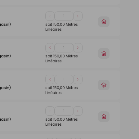
magasin
Diminuer
Augmenter
Choisir
de
de
gasin)
soit
150,00
Mètres
un
Linéaires
1
1
magasin
Diminuer
Augmenter
Choisir
de
de
gasin)
soit
150,00
Mètres
un
Linéaires
1
1
magasin
Diminuer
Augmenter
Choisir
de
de
gasin)
soit
150,00
Mètres
un
Linéaires
1
1
magasin
Diminuer
Augmenter
Choisir
de
de
gasin)
soit
150,00
Mètres
un
Linéaires
1
1
magasin