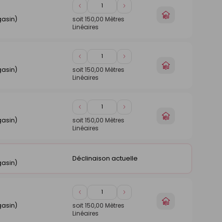
Diminuer
Augmenter
Choisir
de
de
gasin)
soit
150,00
Mètres
un
Linéaires
1
1
magasin
Diminuer
Augmenter
Choisir
de
de
gasin)
soit
150,00
Mètres
un
Linéaires
1
1
magasin
Diminuer
Augmenter
Choisir
de
de
gasin)
soit
150,00
Mètres
un
Linéaires
1
1
magasin
Déclinaison actuelle
gasin)
Diminuer
Augmenter
Choisir
de
de
gasin)
soit
150,00
Mètres
un
Linéaires
1
1
magasin