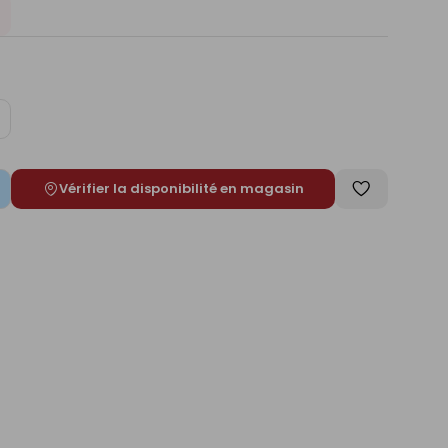
ugmenter
e
Vérifier la disponibilité en magasin
Enregistrer
comme
liste