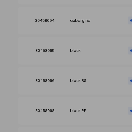
30458094
aubergine
30458065
black
30458066
black BS
30458068
black PE