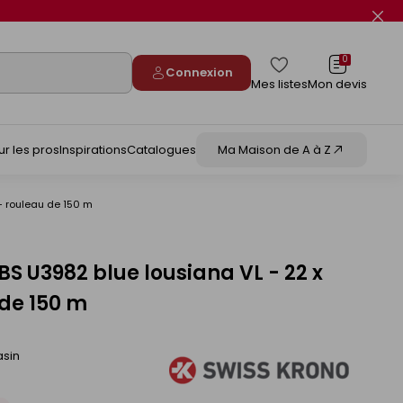
Fer
le
flas
info
0
Connexion
Mes listes
Mon devis
ur les pros
Inspirations
Catalogues
Ma Maison de A à Z
- rouleau de 150 m
S U3982 blue lousiana VL - 22 x
de 150 m
asin