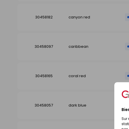
30458182
canyon red
30458097
caribbean
30458165
coral red
30458057
dark blue
Bie
Sur 
stat
nos 