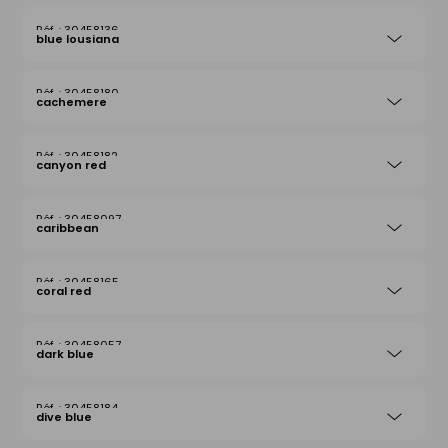
30458136
blue lousiana
30458180
cachemere
30458182
canyon red
30458097
caribbean
30458165
coral red
30458057
dark blue
30458184
dive blue