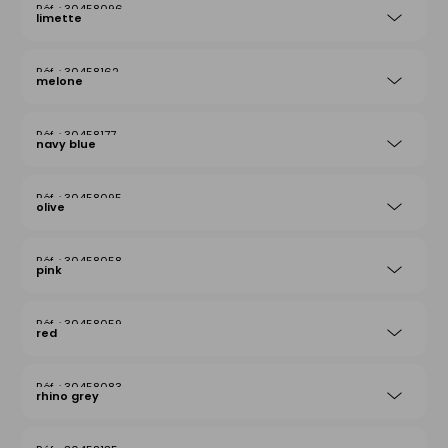
30458096
limette
30458162
melone
30458177
navy blue
30458095
olive
30458058
pink
30458059
red
30458083
rhino grey