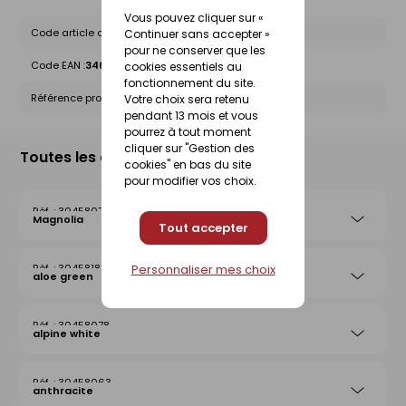
Vous pouvez cliquer sur «
Code article chez le fournisseur :
10348327
Continuer sans accepter »
pour ne conserver que les
Code EAN :
3464186247227
cookies essentiels au
fonctionnement du site.
Référence produit nationale Gedimat :
30458049
Votre choix sera retenu
pendant 13 mois et vous
pourrez à tout moment
cliquer sur "Gestion des
Toutes les déclinaisons
cookies" en bas du site
pour modifier vos choix.
30458074
Magnolia
Tout accepter
Personnaliser mes choix
30458183
aloe green
30458078
alpine white
30458063
anthracite