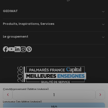
GEDIMAT
Produits, Inspirations, Services
Le groupement
Conditionnement (Mètre Linéaire)
Diminuer
Aug
de
de
Longueur (en Mètre Linéaire)
1
1