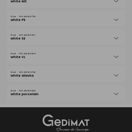
white MX
30458079
white PE
30458081
white SE
30458082
white VL
30458205
white alaska
30458085
white porcelain
Gedimat
- AU COEUR DE L'OUVRAGE