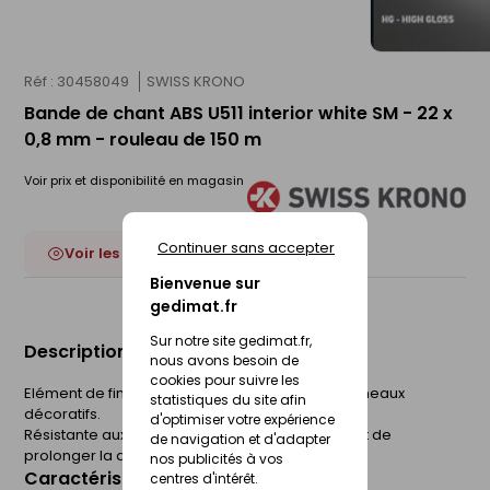
Réf : 30458049
SWISS KRONO
Bande de chant ABS U511 interior white SM - 22 x
0,8 mm - rouleau de 150 m
Voir prix et disponibilité en magasin
Continuer sans accepter
Voir les 52 déclinaisons
Bienvenue sur
gedimat.fr
Sur notre site gedimat.fr,
Description du produit
nous avons besoin de
cookies pour suivre les
Elément de finition utilisé sur les chants des panneaux
statistiques du site afin
décoratifs.
d'optimiser votre expérience
Résistante aux chocs, la bande de chant permet de
de navigation et d'adapter
prolonger la durée de vie du panneau.
nos publicités à vos
Caractéristiques du produit
centres d'intérêt.