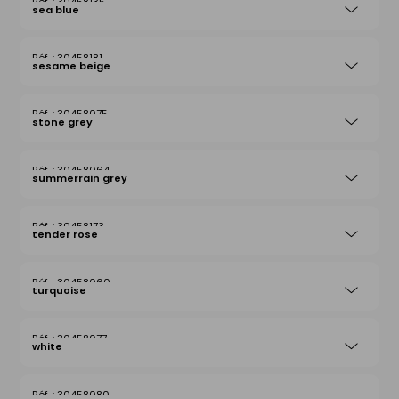
30458135
sea blue
30458181
sesame beige
30458075
stone grey
30458064
summerrain grey
30458173
tender rose
30458060
turquoise
30458077
white
30458080