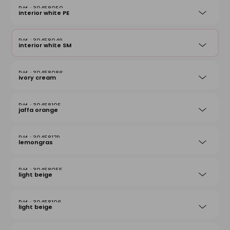
30458050
interior white PE
30458049
interior white SM
30458086
ivory cream
30458105
jaffa orange
30458179
lemongras
30458055
light beige
30458106
light beige