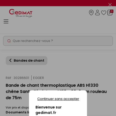
Panneau de gestion des cookies
Fer
le
0
flas
Connexio
info
Rechercher
Chantier express
Bandes de chant
Réf : 30286601
EGGER
Bande de chant thermoplastique ABS H1330
chêne Santa Fé vintage ST10 - 23x2mm rouleau
de 75m
Continuer sans accepter
Bienvenue sur
Voir prix et disponibilité en magasin
Documents liés :
gedimat.fr
Fiche technique