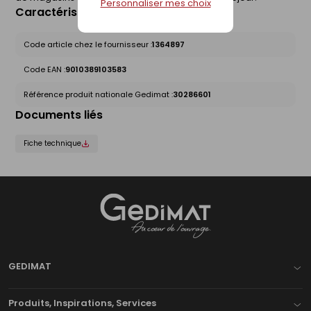
Personnaliser mes choix
Caractéristiques du produit
Code article chez le fournisseur :
1364897
Code EAN :
9010389103583
Référence produit nationale Gedimat :
30286601
Documents liés
Fiche technique
Gedimat
- AU COEUR DE L'OUVRAGE
GEDIMAT
Produits, Inspirations, Services