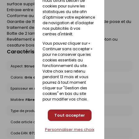
nous avons besoin de
surface supplémentaire.
cookies pour suivre les
Entraxe entre appuis : 60 cm.
statistiques du site afin
Conforme au DTU 41,2.
d'optimiser votre expérience
Garantie de 15 ans sous réserve des conditions de pose et du
de navigation et d'adapter
traitement des champs.
nos publicités à vos
Botte de 2 lames.
centres d'intérêt.
Revêtement extérieur sur parois maçonnées, béton ou
Vous pouvez cliquer sur «
ossature bois.
Continuer sans accepter »
Caractéristiques du produit
pour ne conserver que les
cookies essentiels au
fonctionnement du site.
Aspect :
Structuré
Votre choix sera retenu
pendant 13 mois et vous
Coloris :
Gris anthracite
pourrez à tout moment
cliquer sur "Gestion des
Epaisseur en mm :
8
cookies" en bas du site
pour modifier vos choix.
Matière :
Fibre ciment
Type de produit :
Bardage Autre
Tout accepter
Code article chez le fournisseur :
5420122
Personnaliser mes choix
Code EAN :
0727396165365