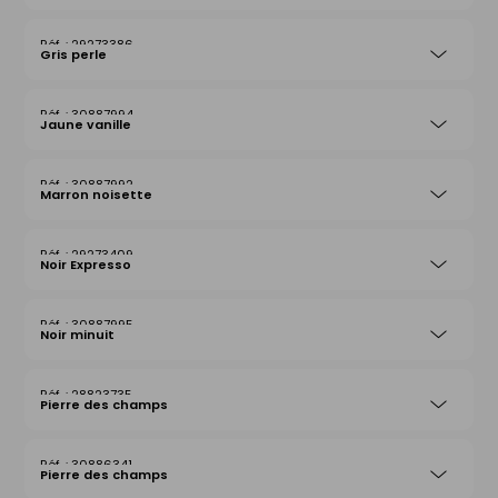
29273386
Gris perle
30887994
Jaune vanille
30887992
Marron noisette
29273409
Noir Expresso
30887995
Noir minuit
28823735
Pierre des champs
30886341
Pierre des champs