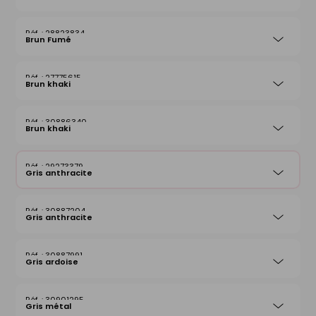
28823834
Brun Fumé
27775615
Brun khaki
30886340
Brun khaki
29273379
Gris anthracite
30887204
Gris anthracite
30887991
Gris ardoise
30901295
Gris métal