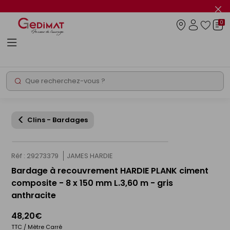
Panneau de gestion des cookies
Fer
le
0
flas
Connexio
info
Rechercher
Chantier express
Clins - Bardages
Réf : 29273379
JAMES HARDIE
Bardage à recouvrement HARDIE PLANK ciment
composite - 8 x 150 mm L.3,60 m - gris
anthracite
48,20€
TTC / Mètre Carré