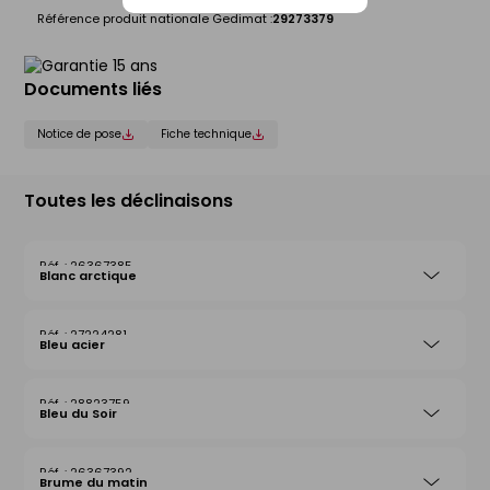
Référence produit nationale Gedimat :
29273379
Documents liés
Notice de pose
Fiche technique
Toutes les déclinaisons
26367385
Blanc arctique
27224281
Bleu acier
28823759
Bleu du Soir
26367392
Brume du matin