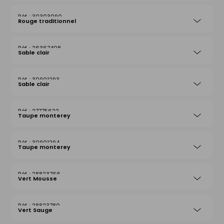
30303090
Rouge traditionnel
26367408
Sable clair
30901293
Sable clair
27775622
Taupe monterey
30901294
Taupe monterey
28823766
Vert Mousse
28823780
Vert Sauge