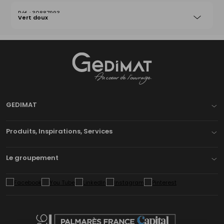
30887993
Vert doux
Gedimat
- AU COEUR DE L'OUVRAGE
GEDIMAT
Produits, Inspirations, Services
Le groupement