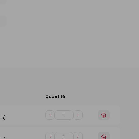
Quantité
Ajouter
au
panier
Choisir
Diminuer
Augmenter
in)
un
de
de
magasin
1
1
Choisir
Diminuer
Augmenter