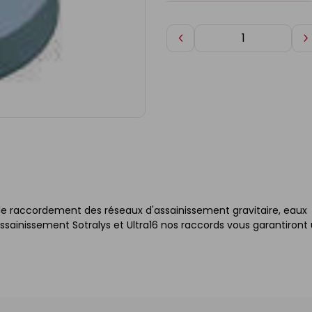
Diminuer
A
de
d
1
1
le raccordement des réseaux d'assainissement gravitaire, eaux
sainissement Sotralys et Ultra16 nos raccords vous garantiront