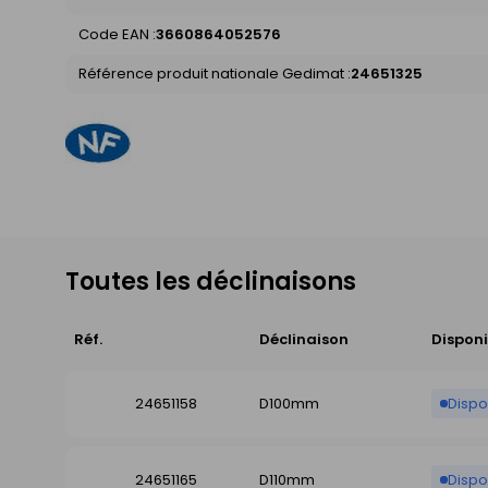
Code EAN :
3660864052576
Référence produit nationale Gedimat :
24651325
Toutes les déclinaisons
Réf.
Déclinaison
Disponi
24651158
D100mm
Dispo
24651165
D110mm
Dispo