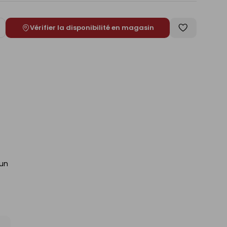
Vérifier la disponibilité en magasin
ugmenter
Enregistrer
e
comme
liste
 un