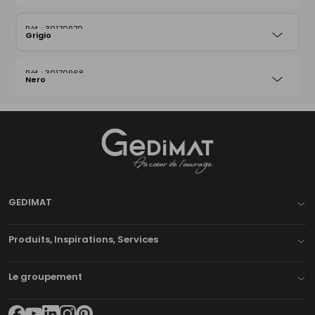
30170970
Grigio
30170968
Nero
Gedimat
- AU COEUR DE L'OUVRAGE
GEDIMAT
Produits, Inspirations, Services
Le groupement