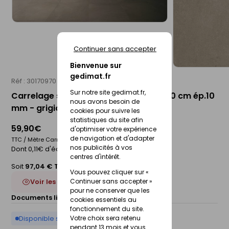
Continuer sans accepter
Bienvenue sur
gedimat.fr
Réf : 30170970
IMOLA
Sur notre site gedimat.fr,
Carrelage sol intérieur AZUMA - 90 x 90 cm ép.10
nous avons besoin de
mm - grigio
cookies pour suivre les
statistiques du site afin
59,90€
d'optimiser votre expérience
de navigation et d'adapter
TTC / Mètre Carré
nos publicités à vos
Dont 0,11€ d'éco-participation
centres d'intérêt.
Soit
97,04 € TTC
/Boite
Vous pouvez cliquer sur «
Voir les 4 déclinaisons
Continuer sans accepter »
pour ne conserver que les
Documents liés :
Fiche technique
cookies essentiels au
fonctionnement du site.
Disponible sur commande
Votre choix sera retenu
pendant 13 mois et vous