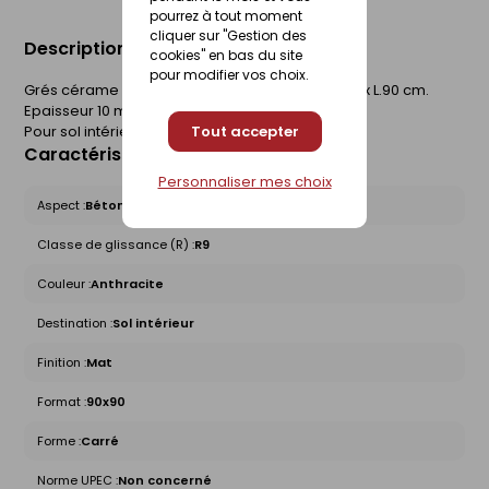
pourrez à tout moment
cliquer sur "Gestion des
Description du produit
cookies" en bas du site
pour modifier vos choix.
Grés cérame coloré dans la masse. Rectifié. 90 x L.90 cm.
Epaisseur 10 mm. Boîte de 1,62 m².
Pour sol intérieur.
Tout accepter
Caractéristiques du produit
Personnaliser mes choix
Aspect :
Béton
Classe de glissance (R) :
R9
Couleur :
Anthracite
Destination :
Sol intérieur
Finition :
Mat
Format :
90x90
Forme :
Carré
Norme UPEC :
Non concerné