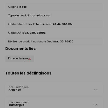
Origine :
Italie
Type de produit :
Carrelage Sol
Code article chez le fournisseur :
AZMA 90G RM
Code EAN :
8027920738006
Référence produit nationale Gedimat :
30170970
Documents liés
Fiche technique
Toutes les déclinaisons
30170969
Argento
30170967
Camargue