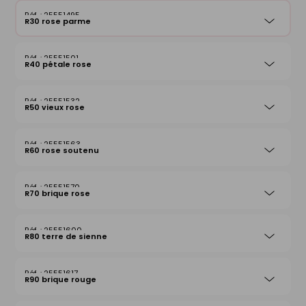
25551495
R30 rose parme
25551501
R40 pétale rose
25551532
R50 vieux rose
25551563
R60 rose soutenu
25551570
R70 brique rose
25551600
R80 terre de sienne
25551617
R90 brique rouge