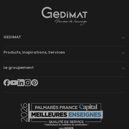
Gedimat
- AU COEUR DE L'OUVRAGE
GEDIMAT
Produits, Inspirations, Services
Le groupement