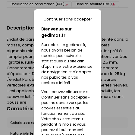
Déclaration de performance (DOP)
Fiche de sécurité (FdS)
Continuer sans accepter
Description du produit
Bienvenue sur
gedimat.fr
Enduit de parement traditionnel grain moyen CR teinté dans la
Sur notre site gedimat.fr,
masse, composé de ciment, chaux aérienne, sables,
nous avons besoin de
pigments minéraux et adjuvants spécifiques. Mortier prêt à
cookies pour suivre les
l'emploi pour plus de fiabilité et de régularité. Finitions variées
statistiques du site afin
: grattée, rustique, jeté-truelle. Granulométrie : 0-2,5 mm.
d'optimiser votre expérience
Consommation : 12 à 18 kg/m². Finitions : 1,7 kg/m² par mm
de navigation et d'adapter
d'épaisseur. Dosage en eau : 3,3 à 3,8 litres par sac de 25 kg.
nos publicités à vos
L'enduit Pardéco Moyen est destiné à enduire les parois
centres d'intérêt.
verticales extérieures et intérieures des maçonneries neuves.
Il est applicable manuellement sur les corps d'enduits, les
Vous pouvez cliquer sur «
sous-enduits Tradirex, Tradidur, Parmurex et Parmurex sans
Continuer sans accepter »
poussière.
pour ne conserver que les
Caractéristiques du produit
cookies essentiels au
fonctionnement du site.
Votre choix sera retenu
Coloris :
Les roses violets
pendant 13 mois et vous
pourrez à tout moment
Nature :
Minérale