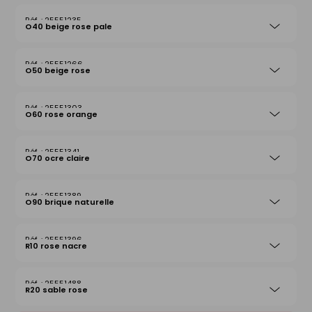
25551235
O40 beige rose pale
25551266
O50 beige rose
25551303
O60 rose orange
25551341
O70 ocre claire
25551389
O90 brique naturelle
25551396
R10 rose nacre
25551488
R20 sable rose