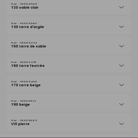
25553369
T20 sable clair
25553383
T30 terre d'argile
25553444
T50 terre de sable
25553475
T60 terre feutrée
25553499
T70 terre beige
25553512
T80 beige
25553550
V10 pierre