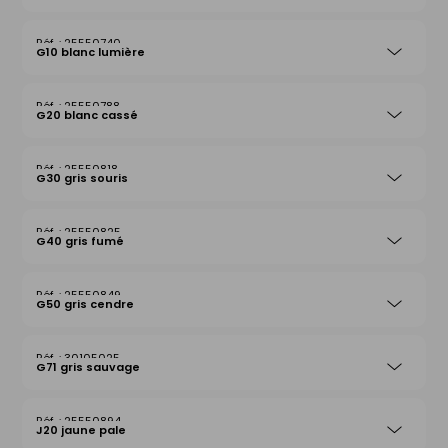
25550740
G10 blanc lumière
25550788
G20 blanc cassé
25550818
G30 gris souris
25550825
G40 gris fumé
25550849
G50 gris cendre
30105025
G71 gris sauvage
25550894
J20 jaune pale