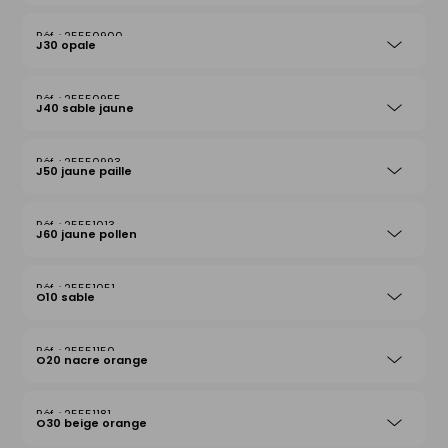
25550900
J30 opale
25550955
J40 sable jaune
25550993
J50 jaune paille
25551013
J60 jaune pollen
25551051
O10 sable
25551150
O20 nacre orange
25551181
O30 beige orange