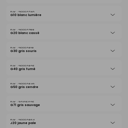
25550740
G10 blanc lumière
25550788
G20 blanc cassé
25550818
G30 gris souris
25550825
G40 gris fumé
25550849
G50 gris cendre
30105025
G71 gris sauvage
25550894
J20 jaune pale