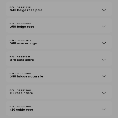
25551235
O40 beige rose pale
25551266
O50 beige rose
25551303
O60 rose orange
25551341
O70 ocre claire
25551389
O90 brique naturelle
25551396
R10 rose nacre
25551488
R20 sable rose