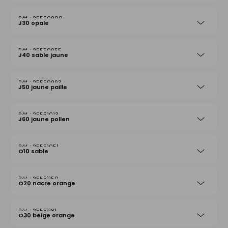
25550900
J30 opale
25550955
J40 sable jaune
25550993
J50 jaune paille
25551013
J60 jaune pollen
25551051
O10 sable
25551150
O20 nacre orange
25551181
O30 beige orange