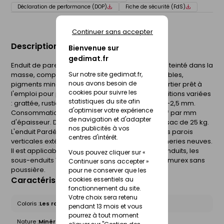
Déclaration de performance (DOP)
Fiche de sécurité (FdS)
Continuer sans accepter
Description du produit
Bienvenue sur
gedimat.fr
Enduit de parement traditionnel grain moyen CR teinté dans la
Sur notre site gedimat.fr,
masse, composé de ciment, chaux aérienne, sables,
nous avons besoin de
pigments minéraux et adjuvants spécifiques. Mortier prêt à
cookies pour suivre les
l'emploi pour plus de fiabilité et de régularité. Finitions variées
statistiques du site afin
: grattée, rustique, jeté-truelle. Granulométrie : 0-2,5 mm.
d'optimiser votre expérience
Consommation : 12 à 18 kg/m². Finitions : 1,7 kg/m² par mm
de navigation et d'adapter
d'épaisseur. Dosage en eau : 3,3 à 3,8 litres par sac de 25 kg.
nos publicités à vos
L'enduit Pardéco Moyen est destiné à enduire les parois
centres d'intérêt.
verticales extérieures et intérieures des maçonneries neuves.
Il est applicable manuellement sur les corps d'enduits, les
Vous pouvez cliquer sur «
sous-enduits Tradirex, Tradidur, Parmurex et Parmurex sans
Continuer sans accepter »
poussière.
pour ne conserver que les
Caractéristiques du produit
cookies essentiels au
fonctionnement du site.
Votre choix sera retenu
Coloris :
Les roses violets
pendant 13 mois et vous
pourrez à tout moment
Nature :
Minérale