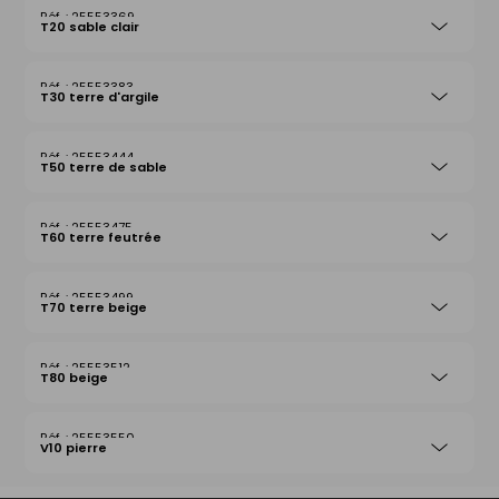
25553369
T20 sable clair
25553383
T30 terre d'argile
25553444
T50 terre de sable
25553475
T60 terre feutrée
25553499
T70 terre beige
25553512
T80 beige
25553550
V10 pierre