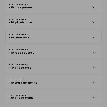
25551495
R30 rose parme
25551501
R40 pétale rose
25551532
R50 vieux rose
25551563
R60 rose soutenu
25551570
R70 brique rose
25551600
R80 terre de sienne
25551617
R90 brique rouge