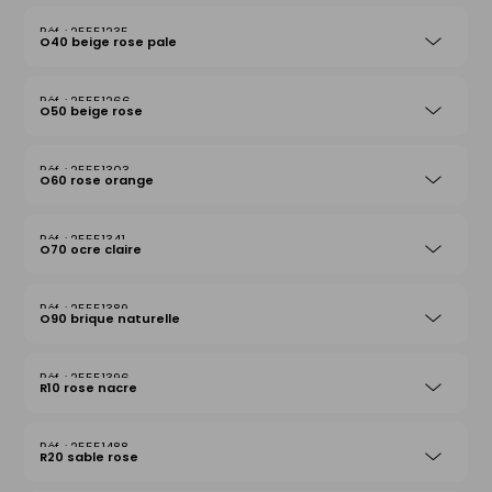
25551235
O40 beige rose pale
25551266
O50 beige rose
25551303
O60 rose orange
25551341
O70 ocre claire
25551389
O90 brique naturelle
25551396
R10 rose nacre
25551488
R20 sable rose