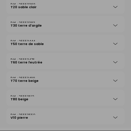
25553369
T20 sable clair
25553383
T30 terre d'argile
25553444
T50 terre de sable
25553475
T60 terre feutrée
25553499
T70 terre beige
25553512
T80 beige
25553550
V10 pierre