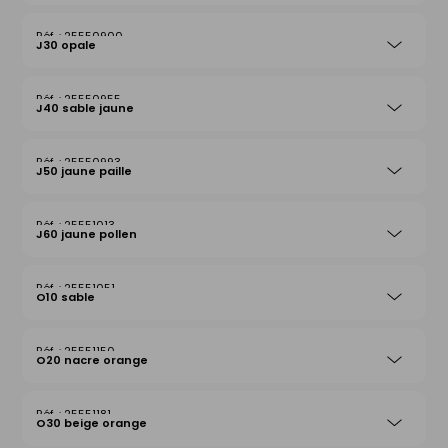
25550900
J30 opale
25550955
J40 sable jaune
25550993
J50 jaune paille
25551013
J60 jaune pollen
25551051
O10 sable
25551150
O20 nacre orange
25551181
O30 beige orange