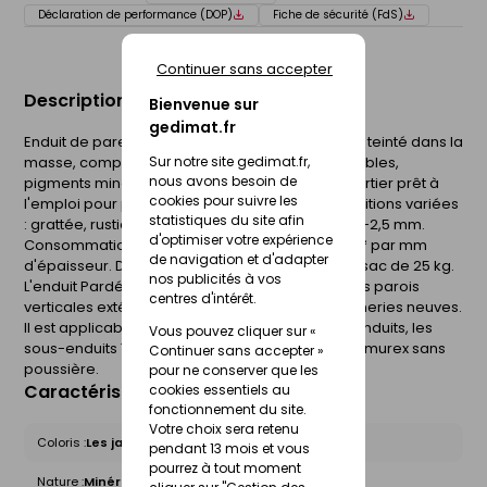
Déclaration de performance (DOP)
Fiche de sécurité (FdS)
Continuer sans accepter
Description du produit
Bienvenue sur
gedimat.fr
Enduit de parement traditionnel grain moyen CR teinté dans la
Sur notre site gedimat.fr,
masse, composé de ciment, chaux aérienne, sables,
nous avons besoin de
pigments minéraux et adjuvants spécifiques. Mortier prêt à
cookies pour suivre les
l'emploi pour plus de fiabilité et de régularité. Finitions variées
statistiques du site afin
: grattée, rustique, jeté-truelle. Granulométrie : 0-2,5 mm.
d'optimiser votre expérience
Consommation : 12 à 18 kg/m². Finitions : 1,7 kg/m² par mm
de navigation et d'adapter
d'épaisseur. Dosage en eau : 3,3 à 3,8 litres par sac de 25 kg.
nos publicités à vos
L'enduit Pardéco Moyen est destiné à enduire les parois
centres d'intérêt.
verticales extérieures et intérieures des maçonneries neuves.
Il est applicable manuellement sur les corps d'enduits, les
Vous pouvez cliquer sur «
sous-enduits Tradirex, Tradidur, Parmurex et Parmurex sans
Continuer sans accepter »
poussière.
pour ne conserver que les
Caractéristiques du produit
cookies essentiels au
fonctionnement du site.
Votre choix sera retenu
Coloris :
Les jaunes orangés rouges
pendant 13 mois et vous
pourrez à tout moment
Nature :
Minérale