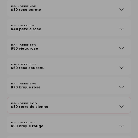
25551495
R30 rose parme
25551501
R40 pétale rose
25551532
R50 vieux rose
25551563
R60 rose soutenu
25551570
R70 brique rose
25551600
R80 terre de sienne
25551617
R90 brique rouge