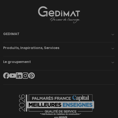
Gedimat
- AU COEUR DE L'OUVRAGE
GEDIMAT
Produits, Inspirations, Services
Le groupement