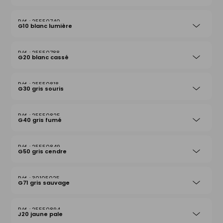
25550740
G10 blanc lumière
25550788
G20 blanc cassé
25550818
G30 gris souris
25550825
G40 gris fumé
25550849
G50 gris cendre
30105025
G71 gris sauvage
25550894
J20 jaune pale