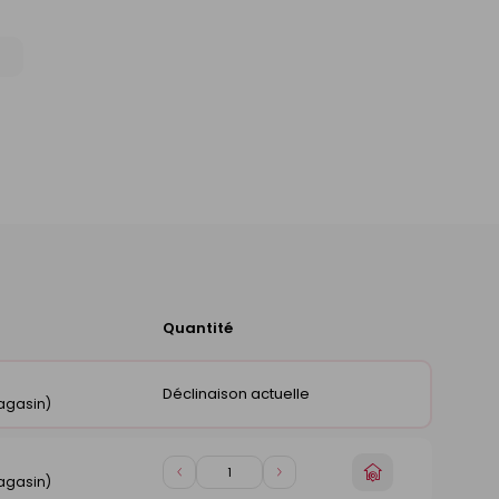
Quantité
Ajouter
au
panier
Déclinaison actuelle
agasin)
Choisir
Diminuer
Augmenter
agasin)
un