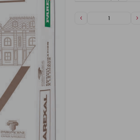
Diminuer
A
de
d
1
1