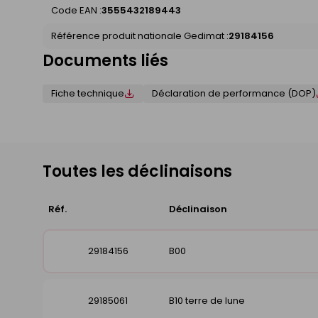
Code EAN :
3555432189443
Référence produit nationale Gedimat :
29184156
Documents liés
Fiche technique
Déclaration de performance (DOP)
Toutes les déclinaisons
Réf.
Déclinaison
29184156
B00
29185061
B10 terre de lune