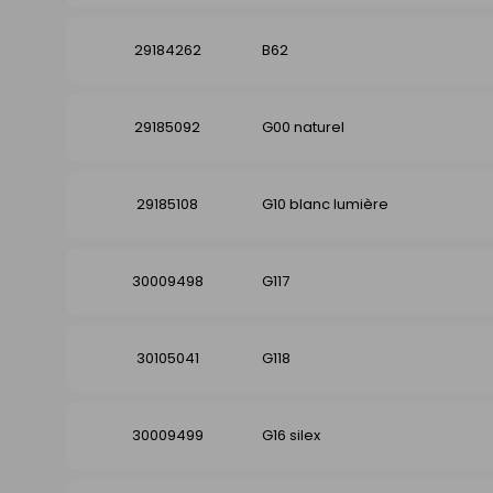
29184262
B62
29185092
G00 naturel
29185108
G10 blanc lumière
30009498
G117
30105041
G118
30009499
G16 silex