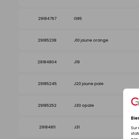
29184767
G95
29185238
J10 jaune orange
29184804
J19
29185245
J20 jaune pale
29185252
J30 opale
Bie
29184811
J31
Sur 
stat
nos 