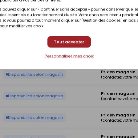
Prix en magasin
 pouvez cliquer sur « Continuer sans accepter » pour ne conserver que le
Disponibilité selon magasin
(contactez votre m
ies essentiels au fonctionnement du site. Votre choix sera retenu pendant
 et vous pourrez à tout moment cliquer sur "Gestion des cookies" en bas
 pour modifier vos choix.
Prix en magasin
Disponibilité selon magasin
(contactez votre m
Tout accepter
Prix en magasin
Disponibilité selon magasin
Personnaliser mes choix
(contactez votre m
Prix en magasin
Disponibilité selon magasin
(contactez votre m
Prix en magasin
Disponibilité selon magasin
(contactez votre m
Prix en magasin
Disponibilité selon magasin
(contactez votre m
Prix en magasin