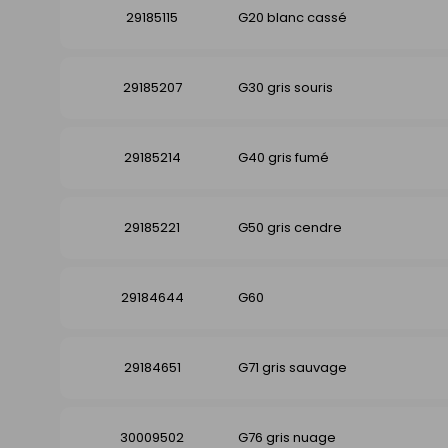
29185115
G20 blanc cassé
29185207
G30 gris souris
29185214
G40 gris fumé
29185221
G50 gris cendre
29184644
G60
29184651
G71 gris sauvage
30009502
G76 gris nuage