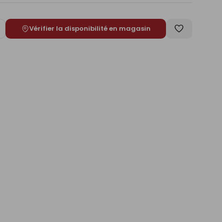
Vérifier la disponibilité en magasin
ugmenter
Enregistrer
e
comme
liste