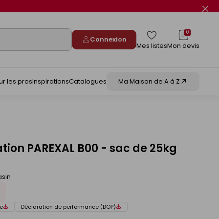
Fer
le
flas
info
0
Connexion
Mes listes
Mon devis
ur les pros
Inspirations
Catalogues
Ma Maison de A à Z
ation PAREXAL B00 - sac de 25kg
asin
e
Déclaration de performance (DOP)