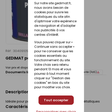
Sur notre site gedimat.fr,
nous avons besoin de
cookies pour suivre les
statistiques du site afin
d'optimiser votre expérience
de navigation et d'adapter
nos publicités à vos
centres d'intérêt.
Vous pouvez cliquer sur «
Continuer sans accepter »
Réf : 30409105
pour ne conserver que les
cookies essentiels au
GEDIMAT peinture spéciale fer 2l
fonctionnement du site.
Votre choix sera retenu
Voir prix et disponibilité en magasin
pendant 13 mois et vous
Documents liés :
Fiche technique
Fiche de sécurité (FdS)
pourrez à tout moment
cliquer sur "Gestion des
cookies" en bas du site
pour modifier vos choix.
Description du produit
Tout accepter
Idéale pour protéger et embellir vos surfaces métalliques
Caractéristiques du produit
Personnaliser mes choix