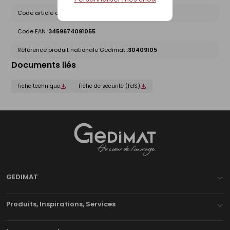
Code article chez le fournisseur :
GED409105
Code EAN :
3459674091055
Référence produit nationale Gedimat :
30409105
Documents liés
Fiche technique
Fiche de sécurité (FdS)
Gedimat
- AU COEUR DE L'OUVRAGE
GEDIMAT
Produits, Inspirations, Services