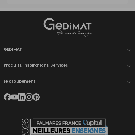
Gedimat
- AU COEUR DE L'OUVRAGE
GEDIMAT
Produits, Inspirations, Services
Le groupement