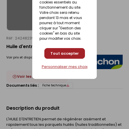
cookies essentiels au
fonctionnement du site.
Votre choix sera retenu
pendant 13 mois et vous
pourrez à tout moment
cliquer sur "Gestion des
cookies" en bas du site
Réf : 24248235
BLANCHON
pour modifier vos choix.
Huile d'entretien blanc pot 1l
Tout accepter
Voir prix et disponibilité en magasin
Personnaliser mes choix
Voir les 6 déclinaisons
Documents liés :
Fiche technique
Description du produit
L'HUILE D'ENTRETIEN permet de régénérer aisément et
rapidement tous les parquets huilés (huiles traditionnelles) et