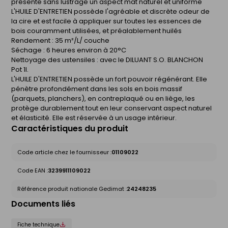
présente sans lustrage un aspect mat naturel et uniforme
L'HUILE D'ENTRETIEN possède l'agréable et discrète odeur de
la cire et est facile à appliquer sur toutes les essences de
bois couramment utilisées, et préalablement huilés
Rendement : 35 m²/L/ couche
Séchage : 6 heures environ à 20°C
Nettoyage des ustensiles : avec le DILUANT S.O. BLANCHON
Pot 1l.
L'HUILE D'ENTRETIEN possède un fort pouvoir régénérant. Elle
pénètre profondément dans les sols en bois massif
(parquets, planchers), en contreplaqué ou en liège, les
protège durablement tout en leur conservant aspect naturel
et élasticité. Elle est réservée à un usage intérieur.
Caractéristiques du produit
Code article chez le fournisseur :
01109022
Code EAN :
3239911109022
Référence produit nationale Gedimat :
24248235
Documents liés
Fiche technique