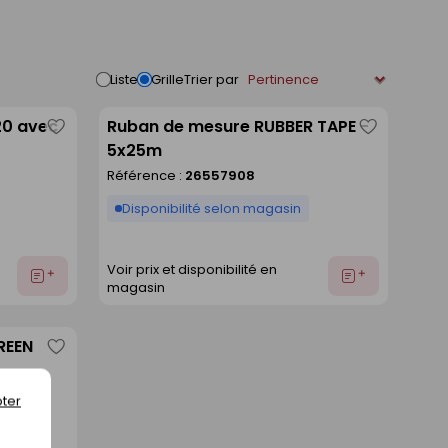
Trier par
Liste
Grille
0 avec
Ruban de mesure RUBBER TAPE -
Enregistrer
Enregistre
5x25m
comme
comme
Référence :
26557908
liste
liste
Disponibilité selon magasin
Voir prix et disponibilité en
Ajouter
Ajouter
magasin
au
au
devis
devis
REEN
Enregistrer
comme
ter
liste