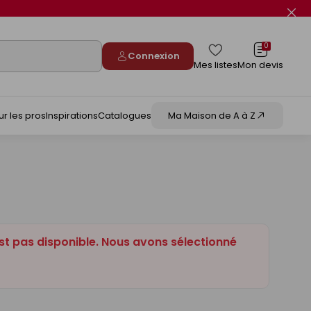
Fer
le
flas
info
0
Connexion
Mes listes
Mon devis
ur les pros
Inspirations
Catalogues
Ma Maison de A à Z
st pas disponible. Nous avons sélectionné