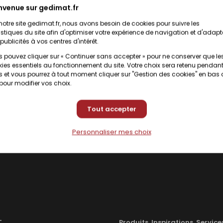
nvenue sur gedimat.fr
t disponibilité en
Voir prix et disponibilité en
notre site gedimat.fr, nous avons besoin de cookies pour suivre les
Ajouter
magasin
istiques du site afin d'optimiser votre expérience de navigation et d'adapt
au
publicités à vos centres d'intérêt.
devis
 pouvez cliquer sur « Continuer sans accepter » pour ne conserver que le
ies essentiels au fonctionnement du site. Votre choix sera retenu pendant
 et vous pourrez à tout moment cliquer sur "Gestion des cookies" en bas
précision et la sécurité de vos installations électriques.
 pour modifier vos choix.
ettent de contrôler la conformité et d’éviter tout risque électrique.
 optez pour des équipements fiables et performants.
Tout accepter
e à vos besoins pour vos travaux d’installation, de maintenance ou 
Personnaliser mes choix
T
Produits, Inspirations, Service