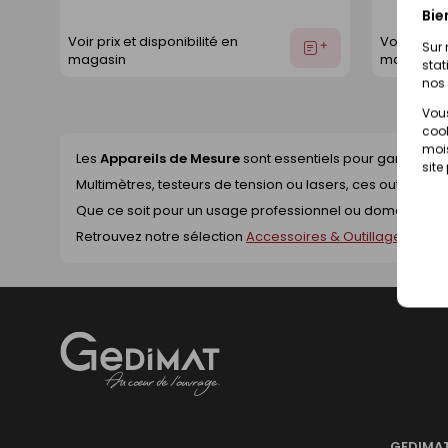
Bie
Voir prix et disponibilité en
Voir prix e
Ajouter
Sur 
magasin
magasin
stat
au
nos 
devis
Vous
cook
mois
Les
Appareils de Mesure
sont essentiels pour garantir la 
site
Multimètres, testeurs de tension ou lasers, ces outils perm
Que ce soit pour un usage professionnel ou domestique,
Retrouvez notre sélection
Accessoires & Outillage
adapté
Gedimat
- AU COEUR DE L'OUVRAGE
GEDIMA