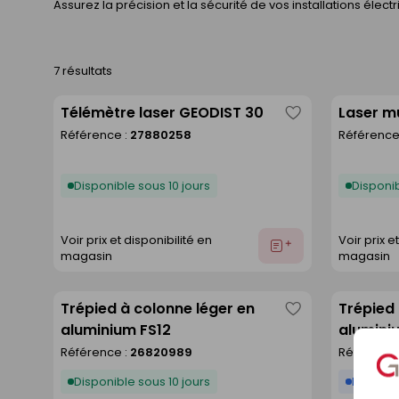
Assurez la précision et la sécurité de vos installations élec
7 résultats
Télémètre laser GEODIST 30
Laser mu
Enregistrer
Référence :
27880258
Référence
comme
liste
Disponible sous 10 jours
Disponib
Voir prix et disponibilité en
Voir prix e
Ajouter
magasin
magasin
au
devis
Trépied à colonne léger en
Trépied 
Enregistrer
aluminium FS12
alumini
comme
Référence :
26820989
Référence
liste
Disponible sous 10 jours
Disponib