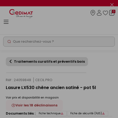
Panneau de gestion des cookies
Fer
le
0
flas
Connexio
info
Rechercher
Chantier express
Traitements curatifs et préventifs bois
Réf : 24059848
CECIL PRO
Lasure LX530 chêne ancien satiné - pot 5l
Voir prix et disponibilité en magasin
Voir les 18 déclinaisons
Documents liés :
Fiche technique
Fiche de sécurité (FdS)