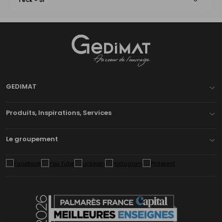
Teck - 5l
Gedimat
- AU COEUR DE L'OUVRAGE
GEDIMAT
Produits, Inspirations, Services
Le groupement