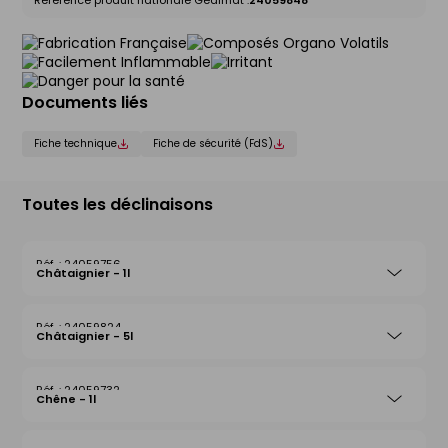
Référence produit nationale Gedimat :
24059848
Documents liés
Fiche technique
Fiche de sécurité (FdS)
Toutes les déclinaisons
24059756
Châtaignier - 1l
24059824
Châtaignier - 5l
24059732
Chêne - 1l