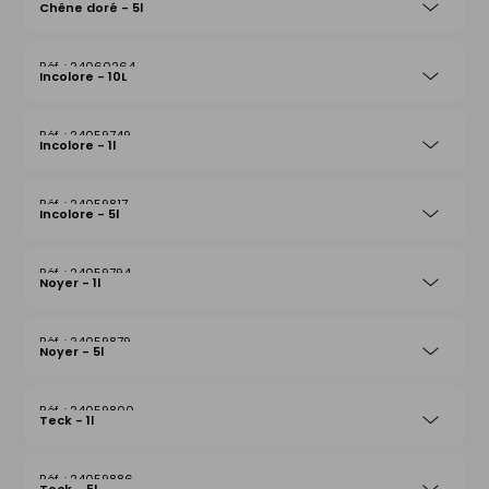
Chêne doré - 5l
24060264
Incolore - 10L
24059749
Incolore - 1l
24059817
Incolore - 5l
24059794
Noyer - 1l
24059879
Noyer - 5l
24059800
Teck - 1l
24059886