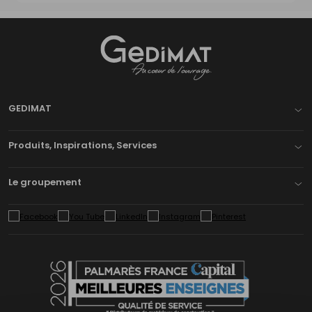
Gedimat
- AU COEUR DE L'OUVRAGE
GEDIMAT
Produits, Inspirations, Services
Le groupement