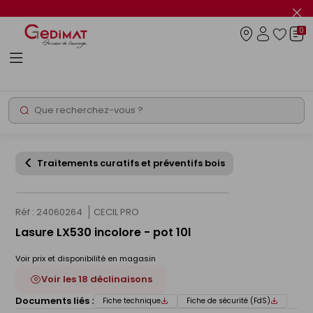
Panneau de gestion des cookies
Fer
le
0
flas
Connexio
info
Rechercher
Chantier express
Traitements curatifs et préventifs bois
Réf : 24060264
CECIL PRO
Lasure LX530 incolore - pot 10l
Voir prix et disponibilité en magasin
Voir les 18 déclinaisons
Documents liés :
Fiche technique
Fiche de sécurité (FdS)