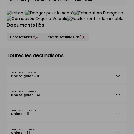
Référence produit nationale Gedimat :
24060264
Documents liés
Fiche technique
Fiche de sécurité (FdS)
Toutes les déclinaisons
24059756
Châtaignier - 1l
24059824
Châtaignier - 5l
24059732
Chêne - 1l
24059831
Chêne - 5l