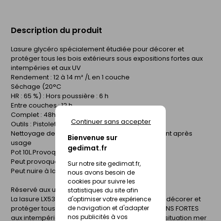
Description du produit
Lasure glycéro spécialement étudiée pour décorer et
protéger tous les bois extérieurs sous expositions fortes aux
intempéries et aux UV
Rendement : 12 à 14 m² /L en 1 couche
Séchage (20°C
HR : 65 %) : Hors poussière : 6 h
Entre couches : 12 h
Complet : 48h
Continuer sans accepter
Outils : Pistolet, pinceau
Nettoyage des outils : White spirit, immédiatement après
Bienvenue sur
usage
gedimat.fr
Pot 10L.Provoque une irritation cutanée. H317
Peut provoquer une allergie cutanée. H360F
Sur notre site gedimat.fr,
Peut nuire à la fertilité.
nous avons besoin de
cookies pour suivre les
Réservé aux utilisateurs professionnels
statistiques du site afin
La lasure LX530+ est spécialement étudiée pour décorer et
d'optimiser votre expérience
de navigation et d'adapter
protéger tous les bois extérieurs sous EXPOSITIONS FORTES
nos publicités à vos
aux intempéries et aux UV (exposition plein sud/situation mer