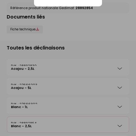
Référence produit nationale Gedimat :
28892854
Documents liés
Fiche technique
Toutes les déclinaisons
28892830
Acajou - 2,5L
27666203
Acajou - 5L
27666302
Blanc - 1L
28892854
Blanc - 2,5L