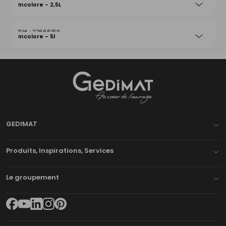
Incolore - 2,5L
27666159
Incolore - 5l
Gedimat
- AU COEUR DE L'OUVRAGE
GEDIMAT
Produits, Inspirations, Services
Le groupement