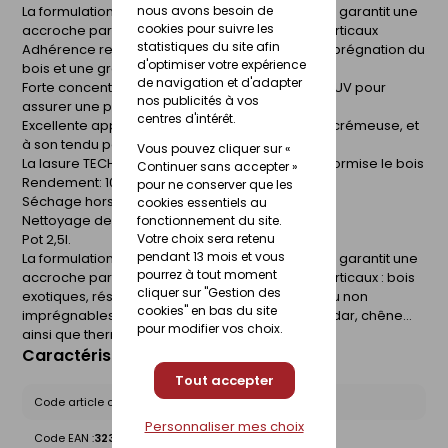
La formulation unique de la lasure TECH-WOOD® garantit une
nous avons besoin de
cookies pour suivre les
accroche parfaite sur tous les bois extérieurs verticaux
statistiques du site afin
Adhérence renforcée grâce à une meilleure imprégnation du
d'optimiser votre expérience
bois et une grande souplesse du film protecteur
de navigation et d'adapter
Forte concentration en pigments et agents Anti-UV pour
nos publicités à vos
assurer une protection longue durée
centres d'intérêt.
Excellente applicabilité grâce à sa consistance crémeuse, et
à son tendu parfait
Vous pouvez cliquer sur «
La lasure TECH-WOOD® protège, embellit et uniformise le bois
Continuer sans accepter »
Rendement: 10-14 m²/L/couche
pour ne conserver que les
Séchage hors poussières : 1 heure environ
cookies essentiels au
Nettoyage des ustensiles : avec de l'eau
fonctionnement du site.
Pot 2,5l.
Votre choix sera retenu
pendant 13 mois et vous
La formulation unique de la lasure TECH-WOOD® garantit une
pourrez à tout moment
accroche parfaite sur tous les bois extérieurs verticaux : bois
cliquer sur "Gestion des
exotiques, résineux ou tendres, y compris peu ou non
cookies" en bas du site
imprégnables tels que mélèze, douglas, red cedar, chêne...
pour modifier vos choix.
ainsi que thermotraités et autoclavés.
Caractéristiques du produit
Tout accepter
Code article chez le fournisseur :
01220864
Personnaliser mes choix
Code EAN :
3239911220864