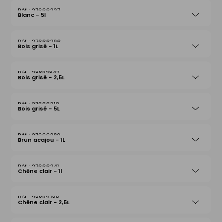
27666227
Blanc - 5l
27666296
Bois grisé - 1L
28892847
Bois grisé - 2,5L
27666210
Bois grisé - 5L
27666289
Brun acajou - 1L
27666241
Chêne clair - 1l
28892786
Chêne clair - 2,5L