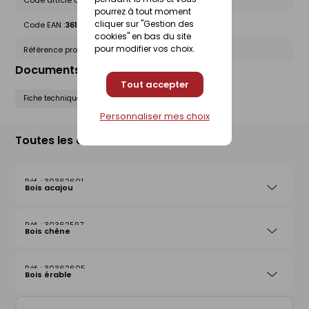
Code article chez le fournisseur :
1420000025
pourrez à tout moment
cliquer sur "Gestion des
Code EAN :
3612830010400
cookies" en bas du site
pour modifier vos choix.
Référence produit nationale Gedimat :
30362618
Documents liés
Tout accepter
Fiche technique
Notice de pose
Personnaliser mes choix
Toutes les déclinaisons
30362601
Bois acajou
30362597
Bois chêne
30362605
Bois érable