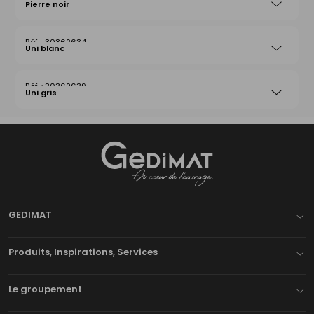
Pierre noir
30362634
Uni blanc
30362639
Uni gris
Gedimat
- AU COEUR DE L'OUVRAGE
GEDIMAT
Produits, Inspirations, Services
Le groupement