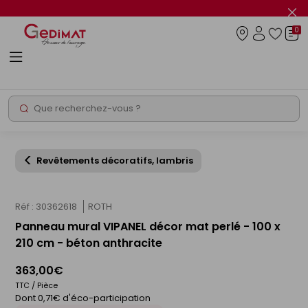
Panneau de gestion des cookies
Fer
le
0
flas
Connexio
info
Rechercher
Chantier express
Revêtements décoratifs, lambris
Réf : 30362618
ROTH
Panneau mural VIPANEL décor mat perlé - 100 x
210 cm - béton anthracite
363,00€
TTC / Pièce
Dont 0,71€ d'éco-participation