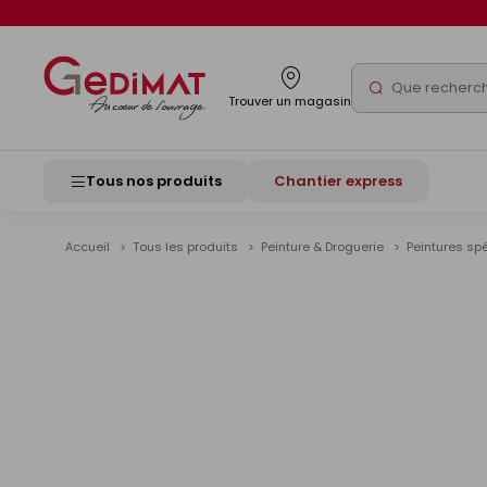
Panneau de gestion des cookies
Rechercher
Trouver un magasin
Tous nos produits
Chantier express
Accueil
Tous les produits
Peinture & Droguerie
Peintures sp
Voir
les
image