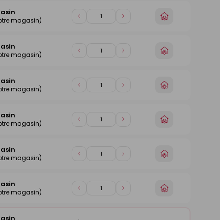
1
1
gasin
Choisir
Diminuer
Augmenter
otre magasin)
un
de
de
magasin
1
1
gasin
Choisir
Diminuer
Augmenter
otre magasin)
un
de
de
magasin
1
1
gasin
Choisir
Diminuer
Augmenter
otre magasin)
un
de
de
magasin
1
1
gasin
Choisir
Diminuer
Augmenter
otre magasin)
un
de
de
magasin
1
1
gasin
Choisir
Diminuer
Augmenter
otre magasin)
un
de
de
magasin
1
1
gasin
Choisir
Diminuer
Augmenter
otre magasin)
un
de
de
magasin
1
1
gasin