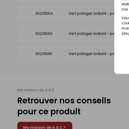
stat
nos 
30231564
Vert potager brillant - pot de 0,2
Vous
cook
mois
30231563
Vert potager brillant - pot de 0,5
site
30231565
Vert potager brillant - pot de 2l
Ma maison de A à Z
Retrouver nos conseils
pour ce produit
Ma maison de A à Z