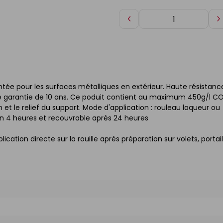
Diminuer
A
de
d
1
1
vantée pour les surfaces métalliques en extérieur. Haute résistanc
ne garantie de 10 ans. Ce poduit contient au maximum 450g/l CO
et le relief du support. Mode d'application : rouleau laqueur ou
 en 4 heures et recouvrable après 24 heures
ication directe sur la rouille après préparation sur volets, portail