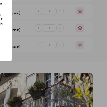
de
de
magasin
er
1
1
gasin
Choisir
Diminuer
Augmenter
otre magasin)
s
un
de
de
 13
magasin
1
1
 du
gasin
Choisir
Diminuer
Augmenter
otre magasin)
un
de
de
magasin
1
1
gasin
Choisir
Diminuer
Augmenter
otre magasin)
un
de
de
magasin
1
1