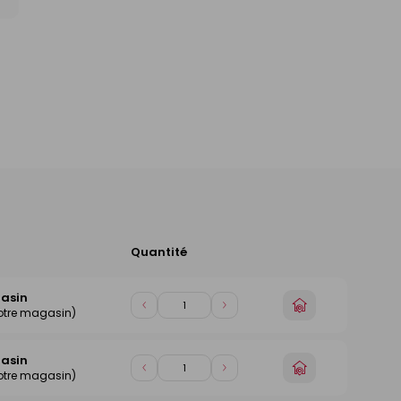
Quantité
Ajouter
au
panier
gasin
Choisir
Diminuer
Augmenter
otre magasin)
un
de
de
magasin
1
1
gasin
Choisir
Diminuer
Augmenter
otre magasin)
un
de
de
magasin