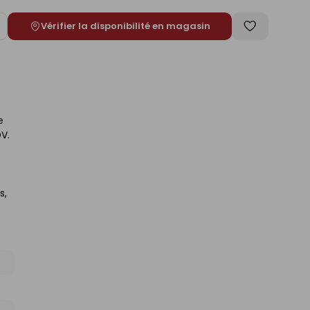
Vérifier la disponibilité en magasin
ugmenter
Enregistrer
e
comme
liste
e
V.
s,