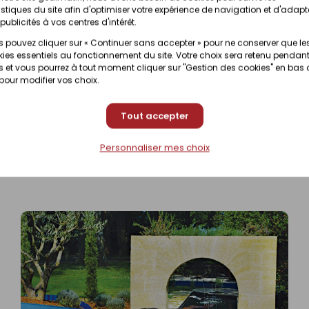
istiques du site afin d'optimiser votre expérience de navigation et d'adapt
publicités à vos centres d'intérêt.
Prix en ma
5l
Disponible sous 10 jours
(contactez v
 pouvez cliquer sur « Continuer sans accepter » pour ne conserver que le
ies essentiels au fonctionnement du site. Votre choix sera retenu pendant
 et vous pourrez à tout moment cliquer sur "Gestion des cookies" en bas
Prix en ma
l
Disponible sous 10 jours
 pour modifier vos choix.
(contactez v
Tout accepter
Prix en ma
Disponible sous 10 jours
(contactez v
Personnaliser mes choix