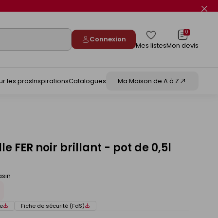
Fer
le
flas
info
0
Connexion
Mes listes
Mon devis
ur les pros
Inspirations
Catalogues
Ma Maison de A à Z
le FER noir brillant - pot de 0,5l
asin
e
Fiche de sécurité (FdS)