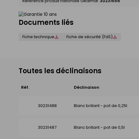
Référence produit nationale Gedimat :
30231556
Documents liés
Fiche technique
Fiche de sécurité (FdS)
Toutes les déclinaisons
Réf.
Déclinaison
30231488
Blanc brillant - pot de 0,25l
30231487
Blanc brillant - pot de 0,5l