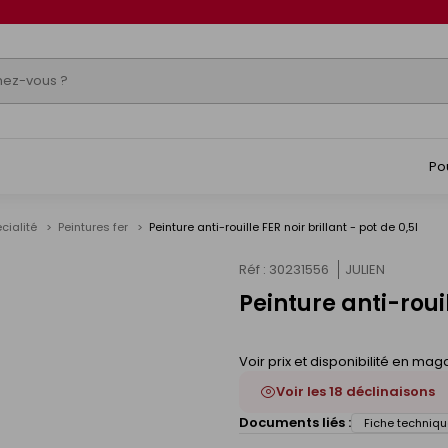
Po
écialité
Peintures fer
Peinture anti-rouille FER noir brillant - pot de 0,5l
Réf : 30231556
JULIEN
Peinture anti-rouil
s
Voir prix et disponibilité en mag
Voir les 18 déclinaisons
Documents liés :
Fiche techniqu