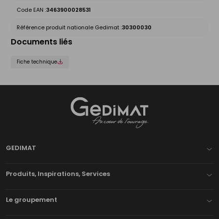
Code EAN :
3463900028531
Référence produit nationale Gedimat :
30300030
Documents liés
Fiche technique
Gedimat
- AU COEUR DE L'OUVRAGE
GEDIMAT
Produits, Inspirations, Services
Le groupement