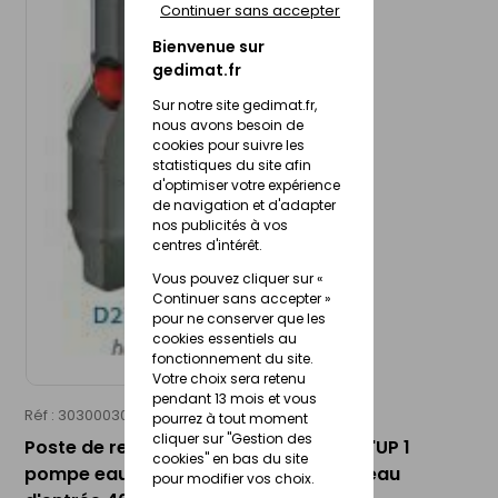
Continuer sans accepter
Bienvenue sur
gedimat.fr
Sur notre site gedimat.fr,
nous avons besoin de
cookies pour suivre les
statistiques du site afin
d'optimiser votre expérience
de navigation et d'adapter
nos publicités à vos
centres d'intérêt.
Vous pouvez cliquer sur «
Continuer sans accepter »
pour ne conserver que les
cookies essentiels au
fonctionnement du site.
Votre choix sera retenu
pendant 13 mois et vous
Réf : 30300030
SEBICO
pourrez à tout moment
cliquer sur "Gestion des
Poste de relevage polyéthylène DRAIN'UP 1
cookies" en bas du site
pompe eaux claires sur trépied - fil d'eau
pour modifier vos choix.