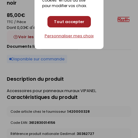
cookies" en bas du site
noir
pour modifier vos choix.
85,00€
Tout accepter
TTC / Pièce
Dont 0,03€ d'éco-participation
Personnaliser mes choix
Voir les 3 déclinaisons
Documents liés :
Fiche technique
Disponible sur commande
Description du produit
Accessoires pour panneaux muraux VIPANEL.
Caractéristiques du produit
Code article chez le fournisseur :
1420000328
Code EAN :
3612830014156
Référence produit nationale Gedimat :
30362727