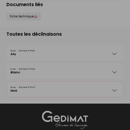
Documents liés
Fiche technique
Toutes les déclinaisons
30362725
Alu
30362726
Blanc
30362727
Noir
Gedimat
- AU COEUR DE L'OUVRAGE