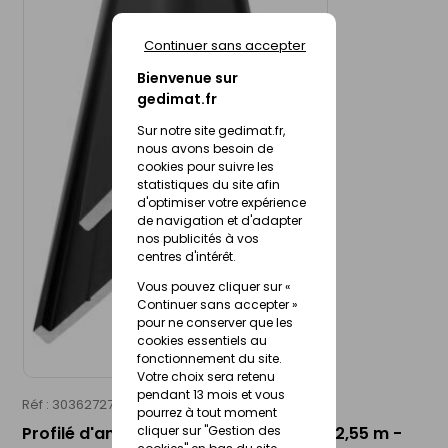
Continuer sans accepter
Bienvenue sur
gedimat.fr
Sur notre site gedimat.fr,
nous avons besoin de
cookies pour suivre les
statistiques du site afin
d'optimiser votre expérience
de navigation et d'adapter
nos publicités à vos
centres d'intérêt.
Vous pouvez cliquer sur «
Continuer sans accepter »
pour ne conserver que les
cookies essentiels au
fonctionnement du site.
Votre choix sera retenu
pendant 13 mois et vous
Réf : 30362727
ROTH
pourrez à tout moment
Profilé d'angle extérieur 90° VIPANEL - 2,55 m -
cliquer sur "Gestion des