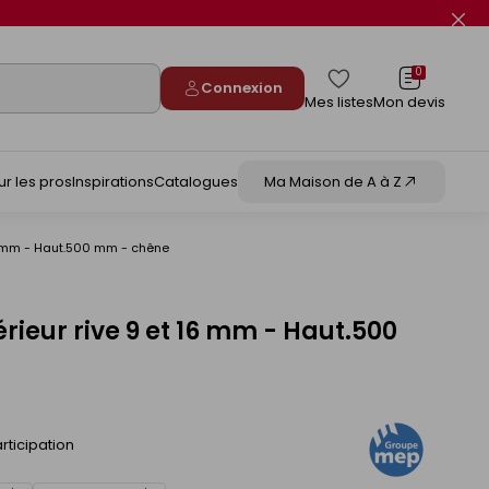
Fer
le
flas
info
0
Connexion
Mes listes
Mon devis
ur les pros
Inspirations
Catalogues
Ma Maison de A à Z
 16 mm - Haut.500 mm - chêne
térieur rive 9 et 16 mm - Haut.500
rticipation