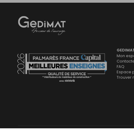
Gedimat
- AU COEUR DE L'OUVRAGE
GEDIMA
Mon espa
Contact
FAQ
Espace 
Trouver
Plan du