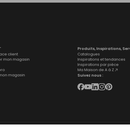
T
Produits, Inspirations, Ser
ce client
Catalogues
er mon magasin
Inspirations et tendances
Inspirations par pièce
pro
Ma Maison de A à Z
 mon magasin
Suivez nous :
 site
Mentions légales
Cookies
Déclaration d'accessibilité
Gestion des 