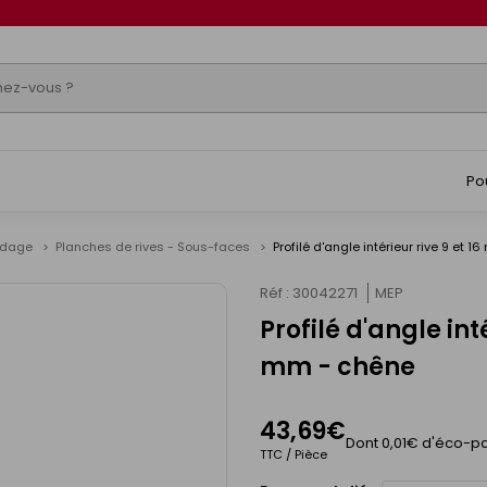
Po
ardage
Planches de rives - Sous-faces
Profilé d'angle intérieur rive 9 et
Réf : 30042271
MEP
Profilé d'angle in
mm - chêne
43,69€
Dont 0,01€ d'éco-pa
TTC / Pièce