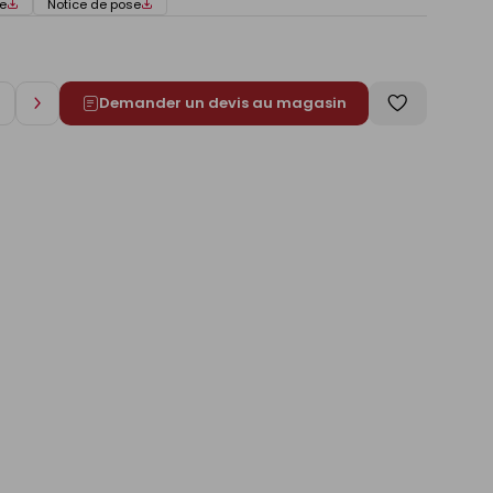
e
Notice de pose
Demander un devis au magasin
Augmenter
Enregistrer
de
comme
1
liste