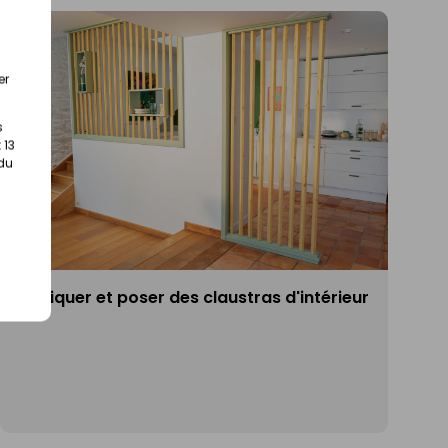
er
s
 13
 du
Fabriquer et poser des claustras d'intérieur