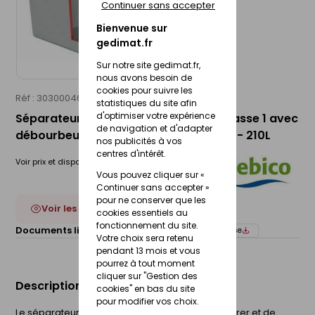
Continuer sans accepter
Bienvenue sur
gedimat.fr
Sur notre site gedimat.fr,
nous avons besoin de
cookies pour suivre les
Réf : 30300046
SEBICO
statistiques du site afin
d'optimiser votre expérience
Séparateur d'hydrocarbures béton classe 1 avec
de navigation et d'adapter
débourbeur et alarme incorporés TN6 - 210L
nos publicités à vos
centres d'intérêt.
Voir prix et disponibilité en magasin
Vous pouvez cliquer sur «
Continuer sans accepter »
pour ne conserver que les
Voir les 2 déclinaisons
cookies essentiels au
fonctionnement du site.
Documents liés :
Fiche technique
Notice de pose
Votre choix sera retenu
pendant 13 mois et vous
pourrez à tout moment
cliquer sur "Gestion des
Description du produit
cookies" en bas du site
pour modifier vos choix.
Le séparateur d'hydrocarbures permet de séparer et de