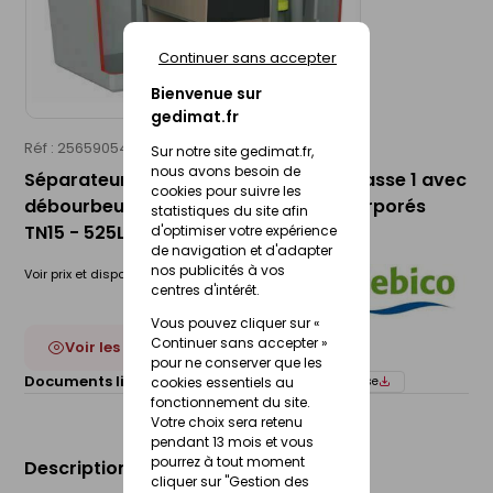
Continuer sans accepter
Bienvenue sur
gedimat.fr
Réf : 25659054
SEBICO
Sur notre site gedimat.fr,
nous avons besoin de
Séparateur d'hydrocarbures béton classe 1 avec
cookies pour suivre les
débourbeur et déversoir d'orage incorporés
statistiques du site afin
TN15 - 525L
d'optimiser votre expérience
de navigation et d'adapter
nos publicités à vos
Voir prix et disponibilité en magasin
centres d'intérêt.
Vous pouvez cliquer sur «
Continuer sans accepter »
Voir les 5 déclinaisons
pour ne conserver que les
Documents liés :
Fiche technique
Notice de pose
cookies essentiels au
fonctionnement du site.
Votre choix sera retenu
pendant 13 mois et vous
pourrez à tout moment
Description du produit
cliquer sur "Gestion des