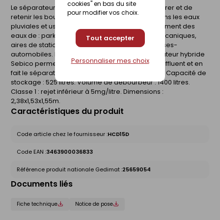
cookies" en bas du site
Le séparateur d'hydrocarbures permet de séparer et de
pour modifier vos choix.
retenir les boues et hydrocarbures contenus dans les eaux
pluviales et usées. Il est obligatoire pour le traitement des
eaux de : parkings, stations services, ateliers mécaniques,
Tout accepter
aires de stationnement, stations de lavage, casses-
automobiles. La conception brevetée du séparateur hybride
Personnaliser mes choix
Sebico permet un traitement exceptionnel de l'effluent et en
fait le séparateur le plus performant du marché. Capacité de
stockage : 525 litres. Volume de débourbeur : 1400 litres.
Classe 1 : rejet inférieur à 5mg/litre. Dimensions :
2,38x1,53x1,55m.
Caractéristiques du produit
Code article chez le fournisseur :
HCD15D
Code EAN :
3463900036833
Référence produit nationale Gedimat :
25659054
Documents liés
Fiche technique
Notice de pose