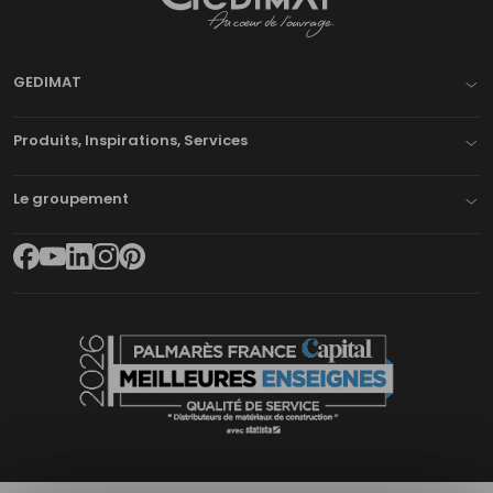
Gedimat
- AU COEUR DE L'OUVRAGE
GEDIMAT
Produits, Inspirations, Services
Le groupement