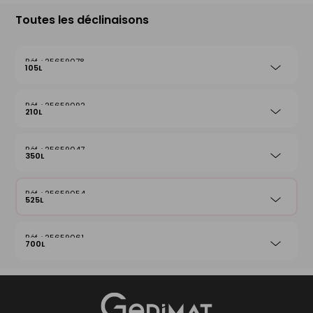
Toutes les déclinaisons
25659078
105L
25659092
210L
25659047
350L
25659054
525L
25659061
700L