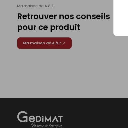
Ma maison de A à Z
Retrouver nos conseils
pour ce produit
Ma maison de A à Z
Gedimat
- AU COEUR DE L'OUVRAGE