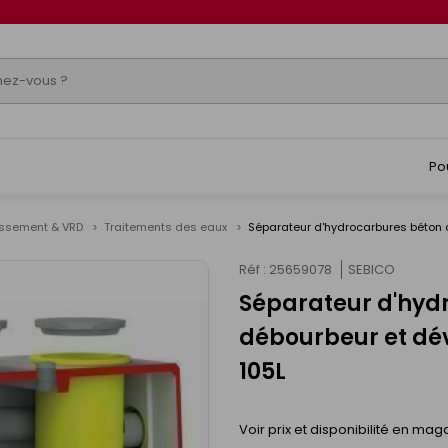
Po
issement & VRD
Traitements des eaux
Séparateur d'hydrocarbures béton c
Réf : 25659078
SEBICO
Séparateur d'hydr
débourbeur et dév
105L
Voir prix et disponibilité en mag