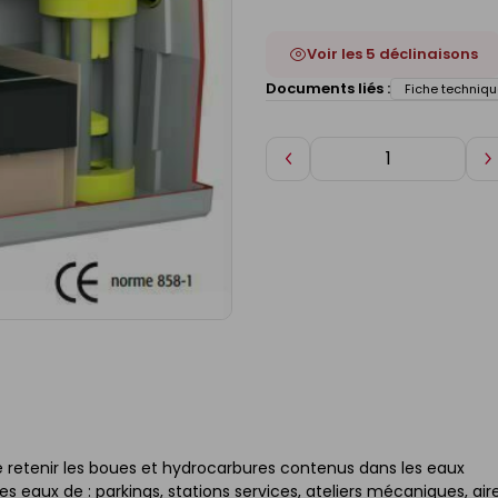
Voir les 5 déclinaisons
Documents liés :
Fiche techniqu
Diminuer
A
de
d
1
1
 retenir les boues et hydrocarbures contenus dans les eaux
des eaux de : parkings, stations services, ateliers mécaniques, air