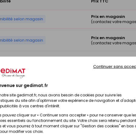
bilité
Prix TTC
Prix en magasin
nibilité selon magasin
(contactez votre magas
Prix en magasin
nibilité selon magasin
(contactez votre magas
Prix en magasin
nibilité selon magasin
(contactez votre magas
Continuer sans accep
Prix en magasin
nibilité selon magasin
nvenue sur gedimat.fr
(contactez votre magas
notre site gedimat.fr, nous avons besoin de cookies pour suivre les
istiques du site afin d'optimiser votre expérience de navigation et d'adapt
Prix en magasin
nibilité selon magasin
publicités à vos centres d'intérêt.
(contactez votre magas
 pouvez cliquer sur « Continuer sans accepter » pour ne conserver que le
ies essentiels au fonctionnement du site. Votre choix sera retenu pendant
 et vous pourrez à tout moment cliquer sur "Gestion des cookies" en bas
 pour modifier vos choix.