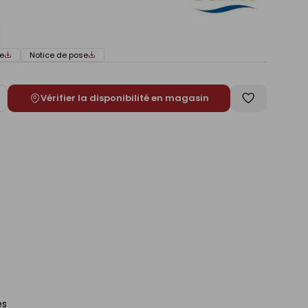
e
Notice de pose
Vérifier la disponibilité en magasin
ugmenter
Enregistrer
e
comme
liste
es