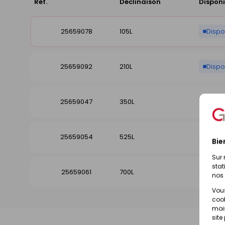
Réf.
Déclinaison
Disponi
25659078
105L
Dispo
25659092
210L
Dispo
25659047
350L
Dispo
25659054
525L
Dispo
Bie
Sur 
stat
25659061
700L
Dispo
nos 
Vous
cook
mois
site