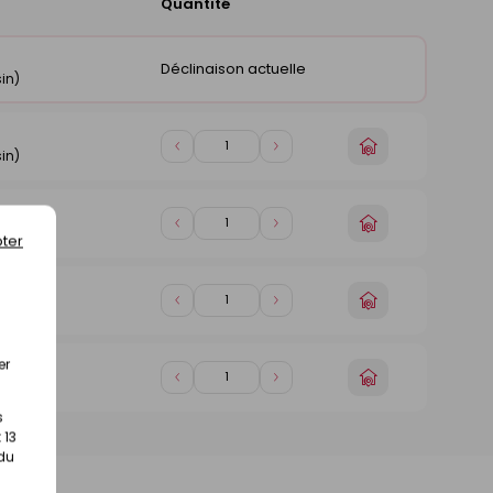
Quantité
Ajouter
au
panier
Déclinaison actuelle
in)
Choisir
Diminuer
Augmenter
in)
un
de
de
magasin
1
1
Choisir
Diminuer
Augmenter
in)
ter
un
de
de
magasin
1
1
Choisir
Diminuer
Augmenter
in)
un
de
de
magasin
1
1
er
Choisir
Diminuer
Augmenter
in)
un
de
de
magasin
s
1
1
 13
 du