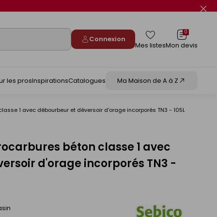
Fer
le
flas
info
0
Connexion
Mes listes
Mon devis
ur les pros
Inspirations
Catalogues
Ma Maison de A à Z
lasse 1 avec débourbeur et déversoir d'orage incorporés TN3 - 105L
ocarbures béton classe 1 avec
ersoir d'orage incorporés TN3 -
asin