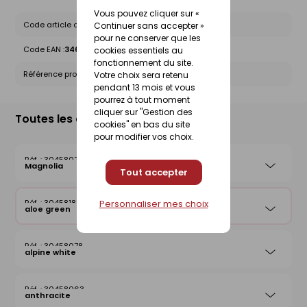
Vous pouvez cliquer sur «
Code article chez le fournisseur :
10347557
Continuer sans accepter »
pour ne conserver que les
Code EAN :
3464186250463
cookies essentiels au
fonctionnement du site.
Référence produit nationale Gedimat :
30458183
Votre choix sera retenu
pendant 13 mois et vous
pourrez à tout moment
cliquer sur "Gestion des
Toutes les déclinaisons
cookies" en bas du site
pour modifier vos choix.
30458074
Magnolia
Tout accepter
Personnaliser mes choix
30458183
aloe green
30458078
alpine white
30458063
anthracite