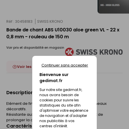
Réf : 30458183
SWISS KRONO
Bande de chant ABS U10030 aloe green VL - 22 x
0,8 mm - rouleau de 150 m
Voir prix et disponibilité en magasin
Continuer sans accepter
Voir les 52 déclinaisons
Bienvenue sur
gedimat.fr
Sur notre site gedimat.fr,
Description du produit
nous avons besoin de
cookies pour suivre les
Elément de finition utilisé sur les chants des panneaux
statistiques du site afin
décoratifs.
d'optimiser votre expérience
Résistante aux chocs, la bande de chant permet de
de navigation et d'adapter
prolonger la durée de vie du panneau.
nos publicités à vos
Caractéristiques du produit
centres d'intérêt.