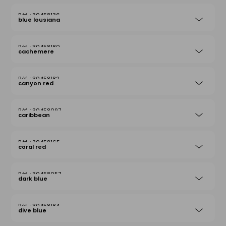
30458136
blue lousiana
30458180
cachemere
30458182
canyon red
30458097
caribbean
30458165
coral red
30458057
dark blue
30458184
dive blue