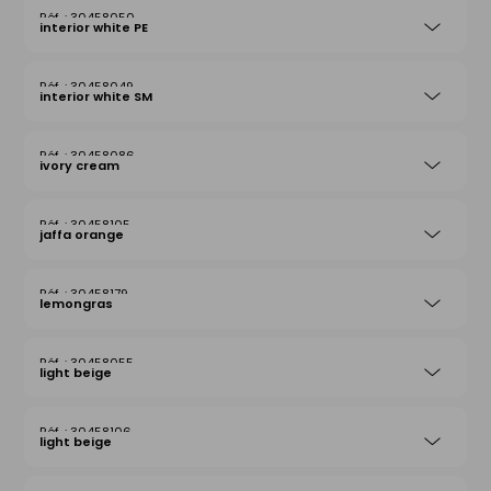
30458050
interior white PE
30458049
interior white SM
30458086
ivory cream
30458105
jaffa orange
30458179
lemongras
30458055
light beige
30458106
light beige