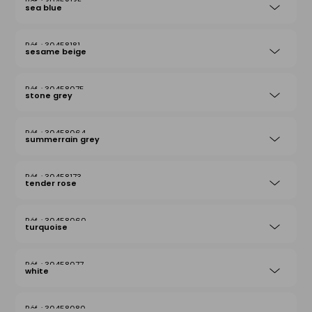
30458135
sea blue
30458181
sesame beige
30458075
stone grey
30458064
summerrain grey
30458173
tender rose
30458060
turquoise
30458077
white
30458080