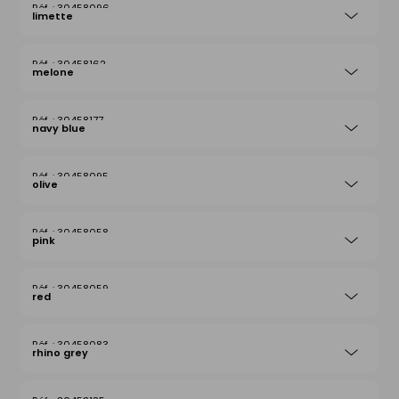
30458096
limette
30458162
melone
30458177
navy blue
30458095
olive
30458058
pink
30458059
red
30458083
rhino grey