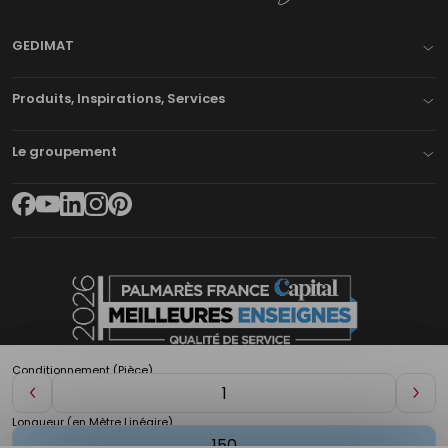
GEDIMAT
Produits, Inspirations, Services
Le groupement
Conditionnement (Pièce)
Diminuer
Aug
de
de
Longueur (en Mètre Linéaire)
1
1