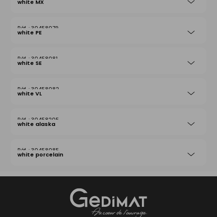
white MX
30458079
white PE
30458081
white SE
30458082
white VL
30458205
white alaska
30458085
white porcelain
Gedimat
- AU COEUR DE L'OUVRAGE