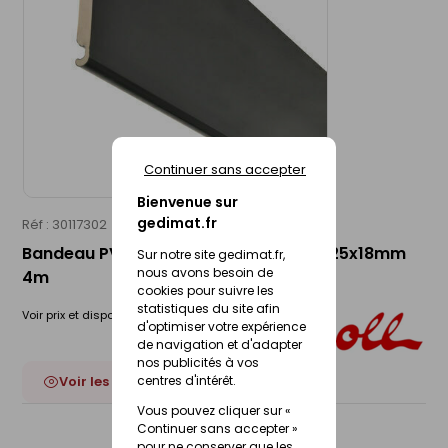
Continuer sans accepter
Bienvenue sur
gedimat.fr
Réf : 30117302
NICOLL
Bandeau PVC cellulaire anthracite - 225x18mm
Sur notre site gedimat.fr,
nous avons besoin de
4m
cookies pour suivre les
statistiques du site afin
Voir prix et disponibilité en magasin
d'optimiser votre expérience
de navigation et d'adapter
nos publicités à vos
Voir les 17 déclinaisons
centres d'intérêt.
Vous pouvez cliquer sur «
Continuer sans accepter »
pour ne conserver que les