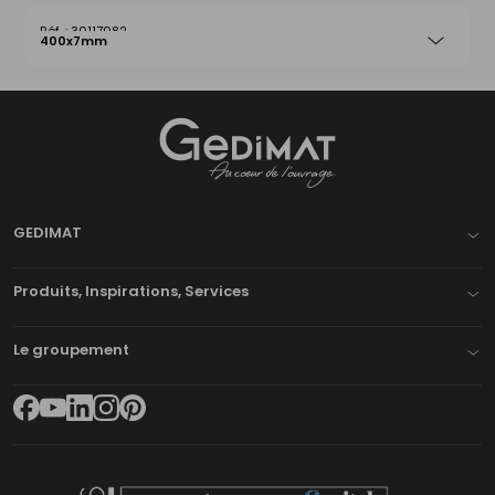
30117082
400x7mm
Gedimat
- AU COEUR DE L'OUVRAGE
GEDIMAT
Produits, Inspirations, Services
Le groupement