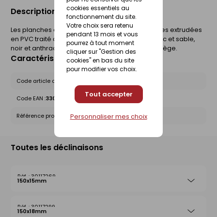
cookies essentiels au
Description du produit
fonctionnement du site.
Votre choix sera retenu
Les planches de rive sont des planches cellulaires extrudées
pendant 13 mois et vous
en PVC traité anti UV en 4 coloris différents (blanc et sable,
pourrez à tout moment
noir et anthracite ) ou plaxées en finition chêne liège.
cliquer sur "Gestion des
Caractéristiques du produit
cookies" en bas du site
pour modifier vos choix.
Code article chez le fournisseur :
C18B2254A
Tout accepter
Code EAN :
3309033814408
Référence produit nationale Gedimat :
30117302
Personnaliser mes choix
Toutes les déclinaisons
30117269
150x15mm
30117299
150x18mm