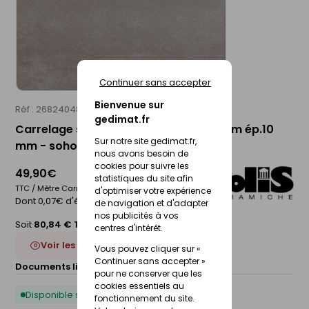
Continuer sans accepter
Bienvenue sur
Réf : 26824048
POLIS
gedimat.fr
Carrelage sol intérieur NYC - 90 x 90 cm ép.10
Sur notre site gedimat.fr,
mm - soho
nous avons besoin de
cookies pour suivre les
49,90€
statistiques du site afin
TTC / Mètre Carré
d'optimiser votre expérience
Dont 0,07€ d'éco-participation
de navigation et d'adapter
nos publicités à vos
Soit
80,84 € TTC
/Boite
centres d'intérêt.
Voir les 5 déclinaisons
Vous pouvez cliquer sur «
Continuer sans accepter »
Documents liés :
Fiche technique
pour ne conserver que les
cookies essentiels au
Disponible sous 10 jours
fonctionnement du site.