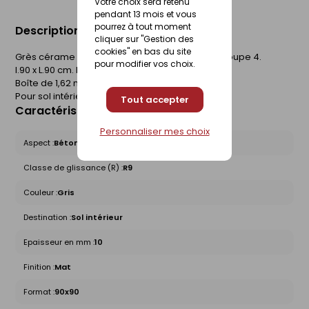
Votre choix sera retenu
pendant 13 mois et vous
pourrez à tout moment
Description du produit
cliquer sur "Gestion des
cookies" en bas du site
Grès cérame coloré dans la masse. Rectifié. Groupe 4.
pour modifier vos choix.
l.90 x L.90 cm. Epaisseur 10 mm.
Boîte de 1,62 m².
Pour sol intérieur.
Tout accepter
Caractéristiques du produit
Personnaliser mes choix
Aspect :
Béton
Classe de glissance (R) :
R9
Couleur :
Gris
Destination :
Sol intérieur
Epaisseur en mm :
10
Finition :
Mat
Format :
90x90