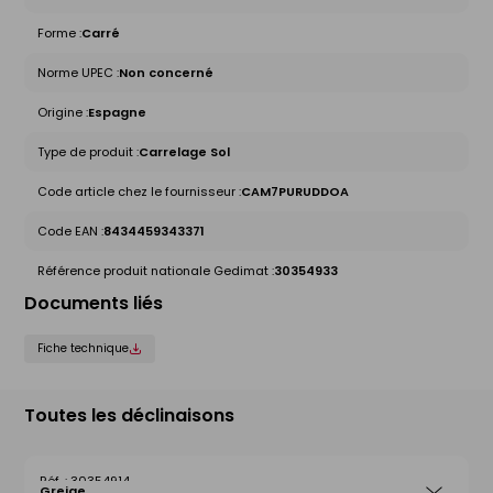
Forme :
Carré
Norme UPEC :
Non concerné
Origine :
Espagne
Type de produit :
Carrelage Sol
Code article chez le fournisseur :
CAM7PURUDDOA
Code EAN :
8434459343371
Référence produit nationale Gedimat :
30354933
Documents liés
Fiche technique
Toutes les déclinaisons
30354914
Greige