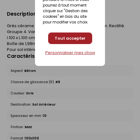
pourrez à tout moment
cliquer sur "Gestion des
Description du produit
cookies" en bas du site
pour modifier vos choix.
Grès cérame émaillé. Finition mate. Aspect béton. Rectifié.
Groupe 4. Variation de nuances V2.
l.100 x L.100 cm. Epaisseur 10mm.
Tout accepter
Boîte de 1,98m².
Pour sol intérieur.
Personnaliser mes choix
Caractéristiques du produit
Aspect :
Béton
Classe de glissance (R) :
R9
Couleur :
Gris
Destination :
Sol intérieur
Epaisseur en mm :
10
Finition :
Mat
Format :
100x100