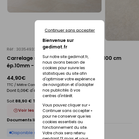
Continuer sans accepter
Bienvenue sur
gedimat.fr
Réf : 30354933
STN
Sur notre site gedimat.fr,
Carrelage sol intérieur PURSUE - 100 x 100 cm
nous avons besoin de
ép.10mm - grey
cookies pour suivre les
statistiques du site afin
44,90€
d'optimiser votre expérience
de navigation et d'adapter
TTC / Mètre Carré
Dont 0,06€ d'éco-participation
nos publicités à vos
centres d'intérêt.
Soit
88,90 € TTC
/Boite
Vous pouvez cliquer sur «
Voir les 3 déclinaisons
Continuer sans accepter »
pour ne conserver que les
Documents liés :
Fiche technique
cookies essentiels au
fonctionnement du site.
Disponible sur commande
Votre choix sera retenu
pendant 13 mois et vous