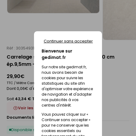
Continuer sans accepter
Réf : 30354931
STN
Bienvenue sur
Carrelage sol intérieur PURSUE - 60 x 60 cm
gedimat.fr
ép.9,5mm - pearl
Sur notre site gedimat.fr,
nous avons besoin de
29,90€
cookies pour suivre les
TTC / Mètre Carré
statistiques du site afin
Dont 0,06€ d'éco-participation
d'optimiser votre expérience
de navigation et d'adapter
Soit
42,34 € TTC
/Boite
nos publicités à vos
centres d'intérêt.
Voir les 6 déclinaisons
Vous pouvez cliquer sur «
Documents liés :
Fiche technique
Continuer sans accepter »
pour ne conserver que les
Disponible sous 10 jours
cookies essentiels au