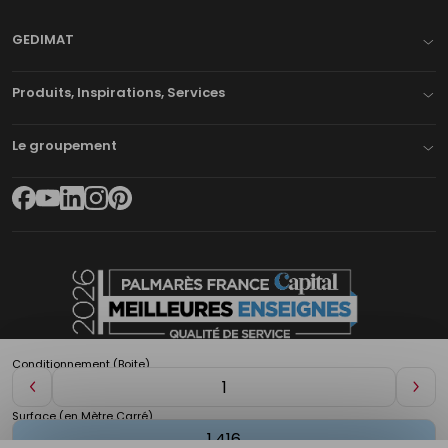
GEDIMAT
Produits, Inspirations, Services
Le groupement
Conditionnement (Boite)
Diminuer
Aug
de
de
Surface (en Mètre Carré)
1
1