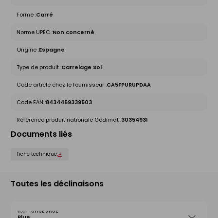
Forme :
Carré
Norme UPEC :
Non concerné
Origine :
Espagne
Type de produit :
Carrelage Sol
Code article chez le fournisseur :
CA5FPURUPDAA
Code EAN :
8434459339503
Référence produit nationale Gedimat :
30354931
Documents liés
Fiche technique
Toutes les déclinaisons
30354935
Blue