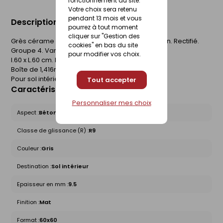
fonctionnement du site.
Votre choix sera retenu
pendant 13 mois et vous
Description du produit
pourrez à tout moment
cliquer sur "Gestion des
Grès cérame émaillé. Finition mate. Aspect béton. Rectifié.
cookies" en bas du site
Groupe 4. Variation de nuances V2.
pour modifier vos choix.
l.60 x L.60 cm. Epaisseur 9.5mm.
Boîte de 1,416m².
Pour sol intérieur.
Tout accepter
Caractéristiques du produit
Personnaliser mes choix
Aspect :
Béton
Classe de glissance (R) :
R9
Couleur :
Gris
Destination :
Sol intérieur
Epaisseur en mm :
9.5
Finition :
Mat
Format :
60x60