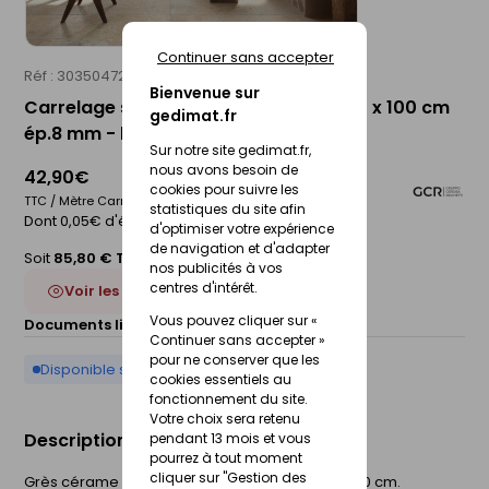
Continuer sans accepter
Réf : 30350472
RICCHETTI
Bienvenue sur
Carrelage sol intérieur TIMESTONE - 50 x 100 cm
gedimat.fr
ép.8 mm - beige
Sur notre site gedimat.fr,
nous avons besoin de
42,90€
cookies pour suivre les
TTC / Mètre Carré
statistiques du site afin
Dont 0,05€ d'éco-participation
d'optimiser votre expérience
de navigation et d'adapter
Soit
85,80 € TTC
/Boite
nos publicités à vos
centres d'intérêt.
Voir les 2 déclinaisons
Vous pouvez cliquer sur «
Documents liés :
Fiche technique
Continuer sans accepter »
pour ne conserver que les
Disponible sur commande
cookies essentiels au
fonctionnement du site.
Votre choix sera retenu
Description du produit
pendant 13 mois et vous
pourrez à tout moment
cliquer sur "Gestion des
Grès cérame émaillé. QB U3S P3 E3 C2. l.50 x L.100 cm.