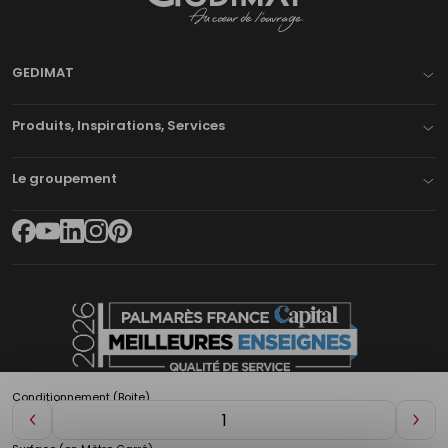
Gedimat
- AU COEUR DE L'OUVRAGE
GEDIMAT
Produits, Inspirations, Services
Le groupement
Conditionnement (Boite)
Diminuer
Aug
de
de