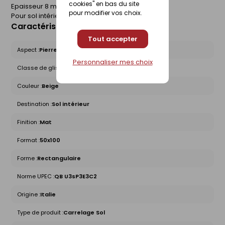
cookies" en bas du site
Epaisseur 8 mm. Boîte de 2 m².
pour modifier vos choix.
Pour sol intérieur.
Caractéristiques du produit
Tout accepter
Aspect :
Pierre
Personnaliser mes choix
Classe de glissance (R) :
R9
Couleur :
Beige
Destination :
Sol intérieur
Finition :
Mat
Format :
50x100
Forme :
Rectangulaire
Norme UPEC :
QB U3sP3E3C2
Origine :
Italie
Type de produit :
Carrelage Sol