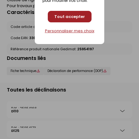
pour modifier vos choix.
Pour travaux publics.
Caractéristiques du produit
Tout accepter
Code article chez le fournisseur :
3026134
Personnaliser mes choix
Code EAN :
3306490021745
Référence produit nationale Gedimat :
25954197
Documents liés
Fiche technique
Déclaration de performance (DOP)
Toutes les déclinaisons
25954166
D110
25954173
D125