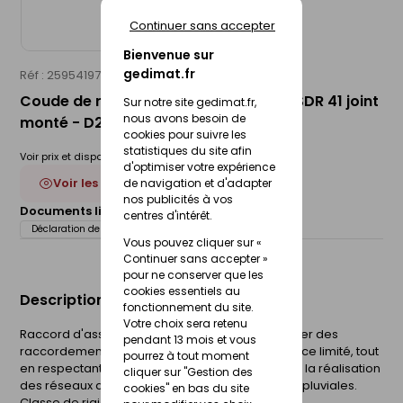
Continuer sans accepter
Bienvenue sur
gedimat.fr
Réf : 25954197
WAVIN
Coude de raccordement PVC MF 30° SDR 41 joint
Sur notre site gedimat.fr,
nous avons besoin de
monté - D200
cookies pour suivre les
statistiques du site afin
Voir prix et disponibilité en magasin
d'optimiser votre expérience
Voir les 6 déclinaisons
de navigation et d'adapter
nos publicités à vos
Documents liés :
Fiche technique
centres d'intérêt.
Déclaration de performance (DOP)
Vous pouvez cliquer sur «
Continuer sans accepter »
pour ne conserver que les
cookies essentiels au
Description du produit
fonctionnement du site.
Votre choix sera retenu
Raccord d'assainissement permettant d'effectuer des
pendant 13 mois et vous
raccordements dans des configurations à espace limité, tout
pourrez à tout moment
en respectant le sens du fil d'eau. Il est destiné à la réalisation
cliquer sur "Gestion des
des réseaux d'évacuation d'eaux usées et eaux pluviales.
cookies" en bas du site
Classe de rigidité : SDR 41 (SN4).