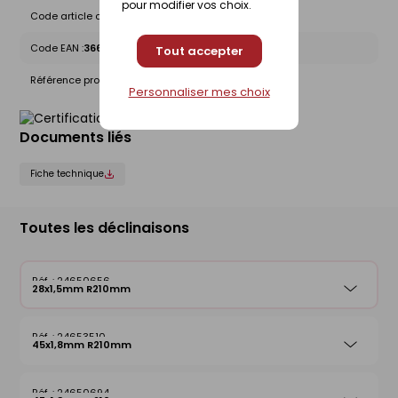
pour modifier vos choix.
Code article chez le fournisseur :
20051618
Code EAN :
3660864014697
Tout accepter
Référence produit nationale Gedimat :
24650656
Personnaliser mes choix
Documents liés
Fiche technique
Toutes les déclinaisons
24650656
28x1,5mm R210mm
24653510
45x1,8mm R210mm
24650694