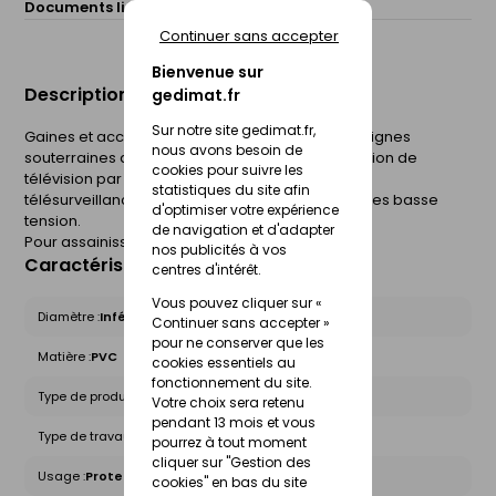
Documents liés :
Fiche technique
Continuer sans accepter
Bienvenue sur
Description du produit
gedimat.fr
Sur notre site gedimat.fr,
Gaines et accessoires pour la construction des lignes
nous avons besoin de
souterraines de télécommunication, de distribution de
cookies pour suivre les
télévision par câble, de réseaux d'alarme ou de
statistiques du site afin
télésurveillance. Protection des câbles électriques basse
d'optimiser votre expérience
tension.
de navigation et d'adapter
Pour assainissement.
nos publicités à vos
Caractéristiques du produit
centres d'intérêt.
Vous pouvez cliquer sur «
Diamètre :
Inférieur à 100mm
Continuer sans accepter »
pour ne conserver que les
Matière :
PVC
cookies essentiels au
fonctionnement du site.
Type de produit :
Coudes
Votre choix sera retenu
pendant 13 mois et vous
Type de travaux :
Travaux Publics
pourrez à tout moment
cliquer sur "Gestion des
Usage :
Protection
cookies" en bas du site