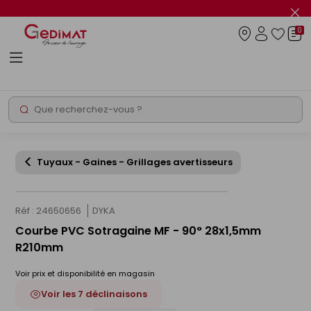
Panneau de gestion des cookies
Fer
le
0
flas
Connexio
info
Rechercher
Chantier express
Tuyaux - Gaines - Grillages avertisseurs
Réf : 24650656
DYKA
Courbe PVC Sotragaine MF - 90° 28x1,5mm
R210mm
Voir prix et disponibilité en magasin
Voir les 7 déclinaisons