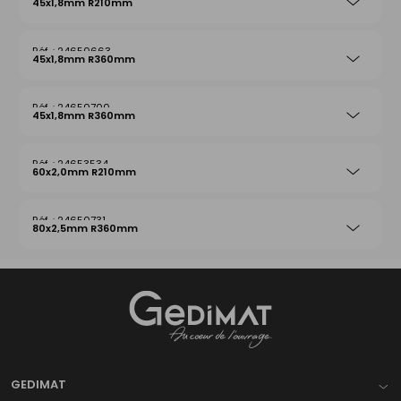
45x1,8mm R210mm
24650663
45x1,8mm R360mm
24650700
45x1,8mm R360mm
24653534
60x2,0mm R210mm
24650731
80x2,5mm R360mm
Gedimat
- AU COEUR DE L'OUVRAGE
GEDIMAT