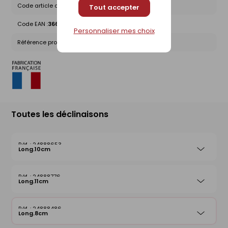
Code article chez le fournisseur :
QAFAA0867/5
Tout accepter
Code EAN :
3661044014209
Personnaliser mes choix
Référence produit nationale Gedimat :
24888486
Toutes les déclinaisons
24888653
Long.10cm
24888776
Long.11cm
24888486
Long.8cm