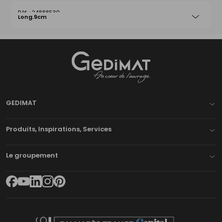
24888530
Long.9cm
Gedimat
- AU COEUR DE L'OUVRAGE
GEDIMAT
Produits, Inspirations, Services
Le groupement