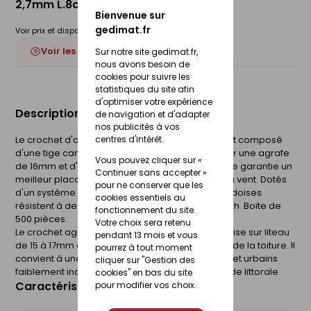
2,7mm L.8cm - boite de 500 pièces
Bienvenue sur
gedimat.fr
Voir prix et disponibilité en magasin
Voir les 4 déclinaisons
Sur notre site gedimat.fr,
nous avons besoin de
cookies pour suivre les
statistiques du site afin
d'optimiser votre expérience
Description du produit
de navigation et d'adapter
nos publicités à vos
Le crochet d'ardoise de Frénéhard & Michaux est composé
centres d'intérêt.
d'une tige cambrée en fil inox 17%, prolongée par une agrafe
Vous pouvez cliquer sur «
de 16mm et d'un talon standard. Sa tige cambrée garantie un
Continuer sans accepter »
meilleur placage de l'ardoise, moins de prise au vent. Dotés
pour ne conserver que les
d'un système déposé et breveté Force 9, ces ardoises
cookies essentiels au
résistent à des vents violents de plus de 200 km/h. Boite de
fonctionnement du site.
500 pièces.
Votre choix sera retenu
Le crochet agrafe est destiné à la fixation d'ardoise sur liteau
pendant 13 mois et vous
de 15 à 17mm d'épaisseur et assure l'étanchéité de la toiture. Il
pourrez à tout moment
convient à une utilisation dans les milieux ruraux et urbains
cliquer sur "Gestion des
faiblement industrialisés, déconseillé sur la bande littorale.
cookies" en bas du site
Caractéristiques du produit
pour modifier vos choix.