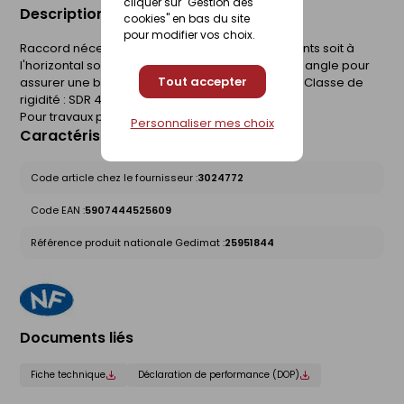
cliquer sur "Gestion des
Description du produit
cookies" en bas du site
pour modifier vos choix.
Raccord nécessaire pour réunir deux écoulements soit à
l'horizontal soit à la verticale. Il faut utiliser le bon angle pour
Tout accepter
assurer une bonne évacuation de votre réseau. Classe de
rigidité : SDR 41(SN4).
Pour travaux publics.
Personnaliser mes choix
Caractéristiques du produit
Code article chez le fournisseur :
3024772
Code EAN :
5907444525609
Référence produit nationale Gedimat :
25951844
Documents liés
Fiche technique
Déclaration de performance (DOP)