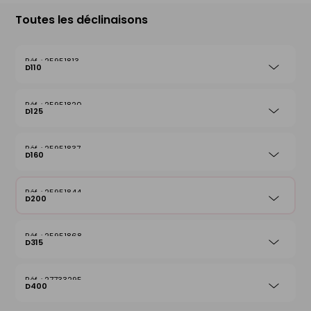
Toutes les déclinaisons
25951813
D110
25951820
D125
25951837
D160
25951844
D200
25951868
D315
27733295
D400