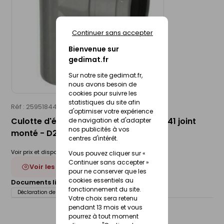
Continuer sans accepter
Bienvenue sur
gedimat.fr
Sur notre site gedimat.fr,
nous avons besoin de
cookies pour suivre les
statistiques du site afin
Réf : 25951844
WAVIN
d'optimiser votre expérience
Culotte d'évacuation PVC MF 45° SDR 41 joint
de navigation et d'adapter
nos publicités à vos
monté - D200
centres d'intérêt.
Voir prix et disponibilité en magasin
Vous pouvez cliquer sur «
Continuer sans accepter »
Voir les 6 déclinaisons
pour ne conserver que les
cookies essentiels au
Documents liés :
Fiche technique
fonctionnement du site.
Déclaration de performance (DOP)
Votre choix sera retenu
pendant 13 mois et vous
pourrez à tout moment