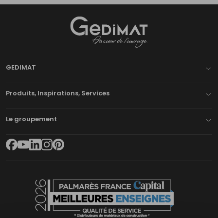
Gedimat
- AU COEUR DE L'OUVRAGE
GEDIMAT
Produits, Inspirations, Services
Le groupement