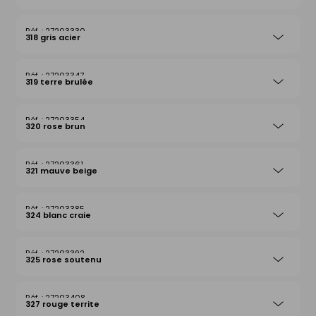
27203330
318 gris acier
27203347
319 terre brulée
27203354
320 rose brun
27203361
321 mauve beige
27203385
324 blanc craie
27203392
325 rose soutenu
27203408
327 rouge territe