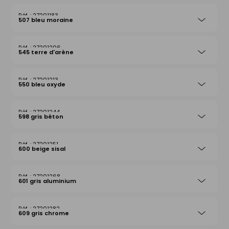
27201183
507 bleu moraine
27201206
545 terre d'arène
27201213
550 bleu oxyde
27201244
598 gris béton
27201251
600 beige sisal
27201268
601 gris aluminium
27201282
609 gris chrome