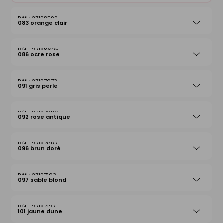
27198599
083 orange clair
27198605
086 ocre rose
27197073
091 gris perle
27197080
092 rose antique
27197097
096 brun doré
27197103
097 sable blond
27197127
101 jaune dune