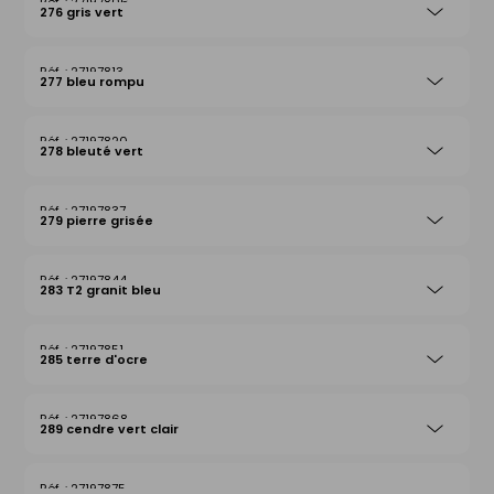
27197806
276 gris vert
27197813
277 bleu rompu
27197820
278 bleuté vert
27197837
279 pierre grisée
27197844
283 T2 granit bleu
27197851
285 terre d'ocre
27197868
289 cendre vert clair
27197875