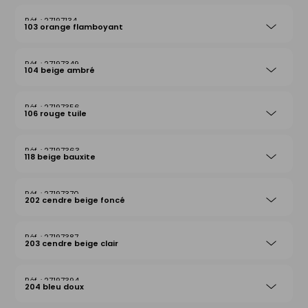
27197134
103 orange flamboyant
27197349
104 beige ambré
27197356
106 rouge tuile
27197363
118 beige bauxite
27197370
202 cendre beige foncé
27197387
203 cendre beige clair
27197394
204 bleu doux