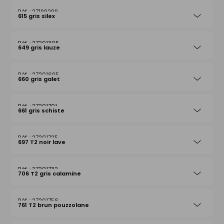
27199299
615 gris silex
27201305
649 gris lauze
27201695
660 gris galet
27201701
661 gris schiste
27201725
697 T2 noir lave
27201732
706 T2 gris calamine
27201756
761 T2 brun pouzzolane