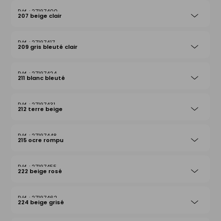
27197400
207 beige clair
27197417
209 gris bleuté clair
27197424
211 blanc bleuté
27197431
212 terre beige
27197448
215 ocre rompu
27197455
222 beige rosé
27197462
224 beige grisé