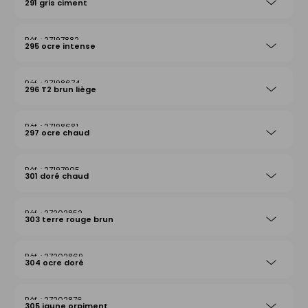
291 gris ciment
27197882
295 ocre intense
27198674
296 T2 brun liège
27198681
297 ocre chaud
27197905
301 doré chaud
27202852
303 terre rouge brun
27202869
304 ocre doré
27202876
305 jaune orpiment