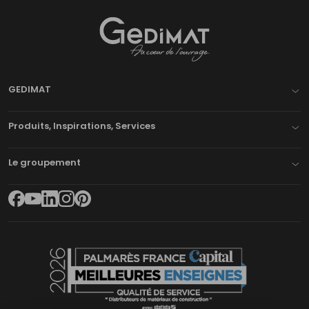
Gedimat
- AU COEUR DE L'OUVRAGE
GEDIMAT
Produits, Inspirations, Services
Le groupement