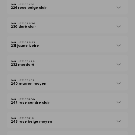
27197479
226 rose beige clair
27198636
230 doré clair
27198643
231 jaune ivoire
27197486
232 mordoré
27197493
240 marron moyen
27197509
247 rose cendre clair
27197516
248 rose beige moyen