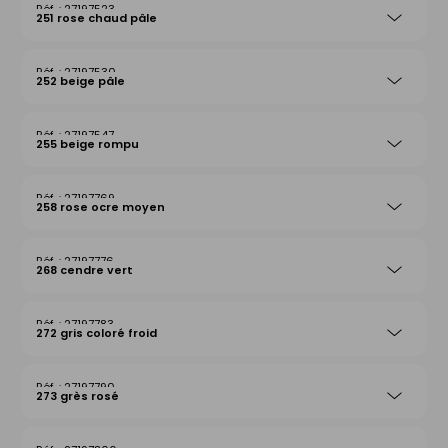
27197523
251 rose chaud pâle
27197530
252 beige pâle
27197547
255 beige rompu
27197769
258 rose ocre moyen
27197776
268 cendre vert
27197783
272 gris coloré froid
27197790
273 grès rosé