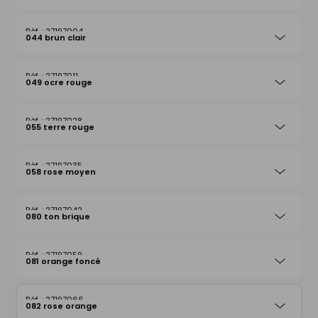
27197004
044 brun clair
27197011
049 ocre rouge
27197028
055 terre rouge
27197035
058 rose moyen
27197042
080 ton brique
27197059
081 orange foncé
27197066
082 rose orange