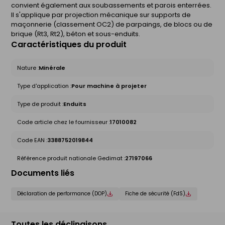
convient également aux soubassements et parois enterrées.
Il s'applique par projection mécanique sur supports de
maçonnerie (classement OC2) de parpaings, de blocs ou de
brique (Rt3, Rt2), béton et sous-enduits.
Caractéristiques du produit
Nature :
Minérale
Type d'application :
Pour machine à projeter
Type de produit :
Enduits
Code article chez le fournisseur :
17010082
Code EAN :
3388752019844
Référence produit nationale Gedimat :
27197066
Documents liés
Déclaration de performance (DOP)
Fiche de sécurité (FdS)
Toutes les déclinaisons