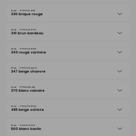
27203415
330 brique rouge
27203422
341 brun bardeau
27203439
343 rouge carmine
27203460
347 beige chanvre
27199848
370 blanc calcaire
27203705
495 beige schiste
27203712
500 blanc kaolin