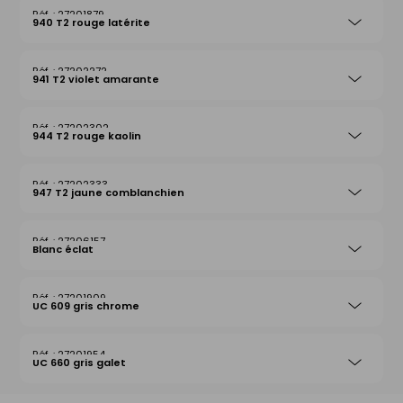
27201879
940 T2 rouge latérite
27202272
941 T2 violet amarante
27202302
944 T2 rouge kaolin
27202333
947 T2 jaune comblanchien
27206157
Blanc éclat
27201909
UC 609 gris chrome
27201954
UC 660 gris galet