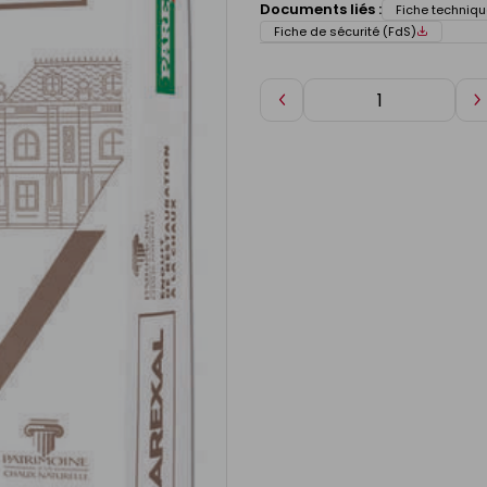
Documents liés :
Fiche techniqu
Fiche de sécurité (FdS)
Diminuer
A
de
d
1
1