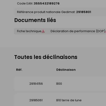
Code EAN :
3555432189276
Référence produit nationale Gedimat :
29185801
Documents liés
Fiche technique
Déclaration de performance (DOP)
Toutes les déclinaisons
Réf.
Déclinaison
29184156
B00
29185061
B10 terre de lune