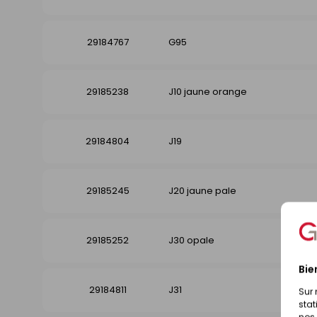
29184767
G95
29185238
J10 jaune orange
29184804
J19
29185245
J20 jaune pale
29185252
J30 opale
Bie
29184811
J31
Sur 
stat
nos 