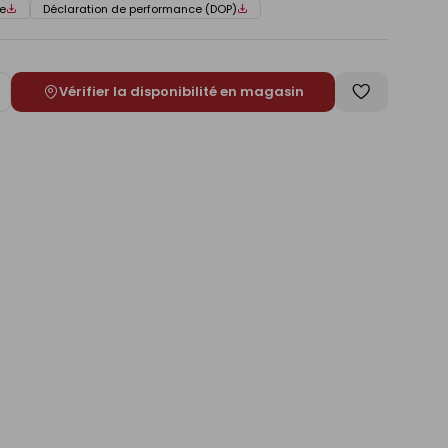
e
Déclaration de performance (DOP)
Vérifier la disponibilité en magasin
ugmenter
Enregistrer
e
comme
liste