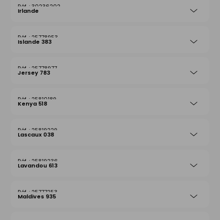
30236202
Irlande
25778953
Islande 383
25778977
Jersey 783
25810189
Kenya 518
25819229
Lascaux 038
25819236
Lavandou 613
25777253
Maldives 935