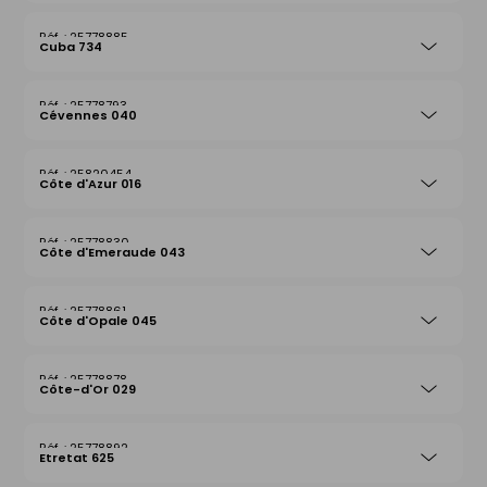
25778885
Cuba 734
25778793
Cévennes 040
25820454
Côte d'Azur 016
25778830
Côte d'Emeraude 043
25778861
Côte d'Opale 045
25778878
Côte-d'Or 029
25778892
Etretat 625