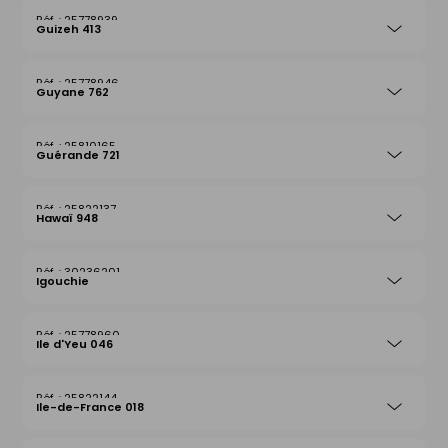
25778939
Guizeh 413
25778946
Guyane 762
25810165
Guérande 721
25822137
Hawaï 948
30236201
Igouchie
25778960
Ile d'Yeu 046
25822144
Ile-de-France 018