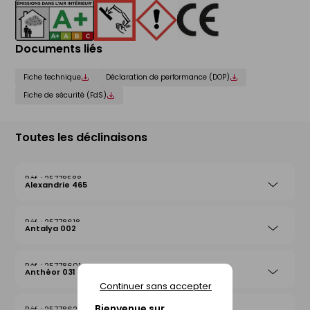
Documents liés
Fiche technique
Déclaration de performance (DOP)
Fiche de sécurité (FdS)
Toutes les déclinaisons
25778588
Alexandrie 465
25778618
Antalya 002
25778601
Anthéor 031
Continuer sans accepter
Bienvenue sur
25778625