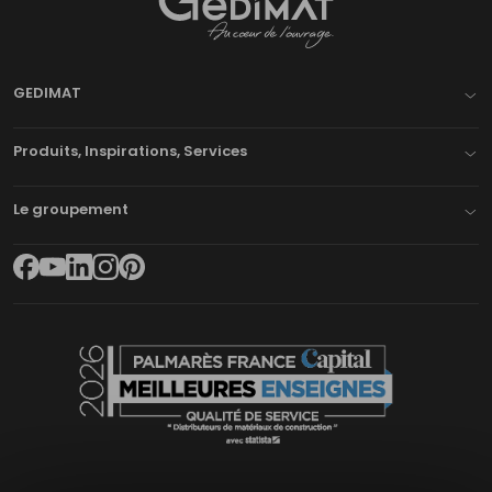
Gedimat
- AU COEUR DE L'OUVRAGE
GEDIMAT
Produits, Inspirations, Services
Le groupement