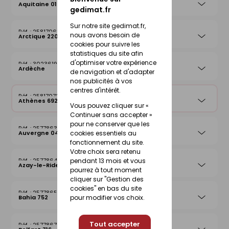
Aquitaine 019
gedimat.fr
Sur notre site gedimat.fr,
25817065
nous avons besoin de
Arctique 220
cookies pour suivre les
statistiques du site afin
d'optimiser votre expérience
30236199
Ardèche
de navigation et d'adapter
nos publicités à vos
centres d'intérêt.
25817072
Athènes 692
Vous pouvez cliquer sur «
Continuer sans accepter »
pour ne conserver que les
25778632
cookies essentiels au
Auvergne 042
fonctionnement du site.
Votre choix sera retenu
pendant 13 mois et vous
25778649
Azay-le-Rideau 026
pourrez à tout moment
cliquer sur "Gestion des
cookies" en bas du site
25778656
pour modifier vos choix.
Bahia 752
Tout accepter
25778670