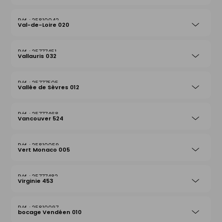
25810042
Val-de-Loire 020
25777451
Vallauris 032
25777505
Vallée de Sèvres 012
25777468
Vancouver 524
25810059
Vert Monaco 005
25777482
Virginie 453
25810097
bocage Vendéen 010