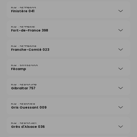
25778922
Finistère 041
25778915
Fort-de-France 398
25778908
Franche-Comté 023
30236200
Fécamp
25820478
Gibraltar 757
25810158
Gris Ouessant 009
25820461
Grès d'Alsace 036