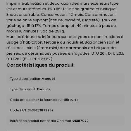
Imperméabilisation et décoration des murs extérieurs type
Rt3 et murs intérieurs. PRB 85 H : Finition grattée et rustique.
Enduit enterrable. Conservation : 12 mois. Consommation :
varie selon le support (nature, planéité, rugosité). Taux de
gâchage : 15 à 17%. Temps d'emploi : 40 minutes à plus ou
moins 10 minutes. Sac de 25kg.
Murs extérieurs ou intérieurs sur tous types de constructions à
usage d'habitation, tertiaire ou industriel. Bâti ancien sain et
résistant. Joints (8mm mini) de parements de briques, de
pierres, de céramiques posées en façades. DTU 20.1, DTU 23.1,
DTU 26.1 (P1-1, P1-2 et P2).
Caractéristiques du produit
Type d'application :
Manuel
Type de produit :
Enduits
Code article chez le fournisseur :
85HATH
Code EAN :
3535270179257
Référence produit nationale Gedimat :
25817072