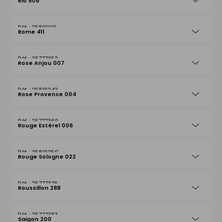
Rio 505
25810011
Rome 411
25777352
Rose Anjou 007
25819243
Rose Provence 004
25777369
Rouge Estérel 006
25819250
Rouge Sologne 022
25777376
Roussillon 288
25777383
Saigon 200