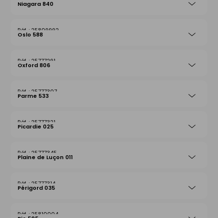
Niagara 840
25809992
Oslo 588
25777291
Oxford 806
25777307
Parme 533
25777321
Picardie 025
25777345
Plaine de Luçon 011
25777314
Périgord 035
25810004