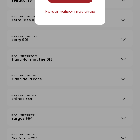
Belfast 716
Personnaliser mes choix
25778687
Bermudes 097
25778694
Berry 901
25778700
Blanc Noirmoutier 013
25778663
Blanc de la côte
25778724
Bréhat 854
25778731
Burgos 894
25778748
Californie 253