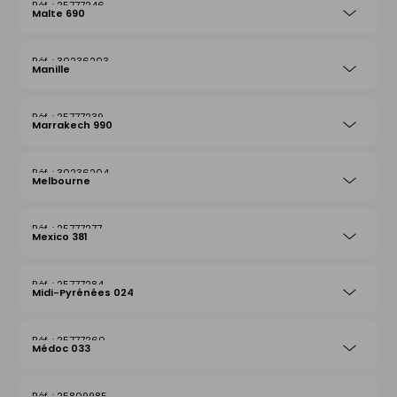
25777246
Malte 690
30236203
Manille
25777239
Marrakech 990
30236204
Melbourne
25777277
Mexico 381
25777284
Midi-Pyrénées 024
25777260
Médoc 033
25809985