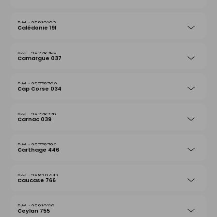
25810103
Calédonie 191
25778755
Camargue 037
25778762
Cap Corse 034
25778779
Carnac 039
25778786
Carthage 446
25820447
Caucase 766
25810110
Ceylan 755