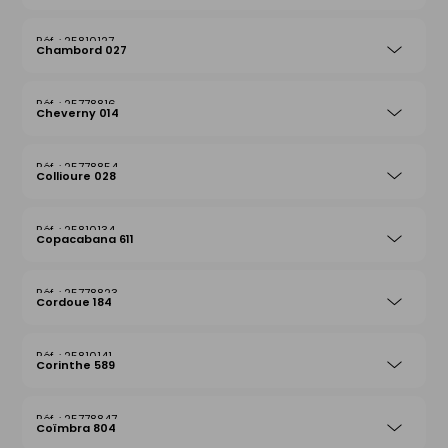
25810127
Chambord 027
25778816
Cheverny 014
25778854
Collioure 028
25810134
Copacabana 611
25778823
Cordoue 184
25810141
Corinthe 589
25778847
Coïmbra 804