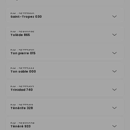
25777390
Saint-Tropez 030
25810035
Tolède 865
25777420
Ton pierre 015
25777444
Ton sable 000
25777437
Trinidad 740
25777413
Ténérife 328
25810028
Ténéré 933