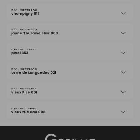
25778809
champigny 017
25778984
jaune Touraine clair 003
25777338
pinel 353
25777406
terre de Languedoc 021
25777499
vieux Pisé 001
25824285
vieux tuffeau 008