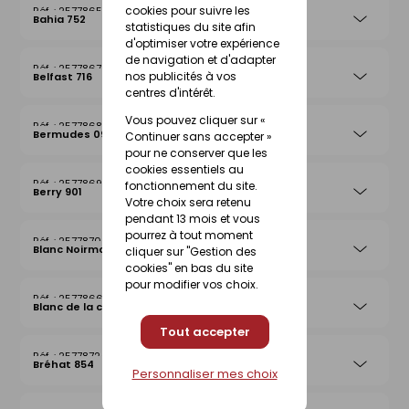
cookies pour suivre les
25778656
Bahia 752
statistiques du site afin
d'optimiser votre expérience
de navigation et d'adapter
25778670
nos publicités à vos
Belfast 716
centres d'intérêt.
Vous pouvez cliquer sur «
25778687
Bermudes 097
Continuer sans accepter »
pour ne conserver que les
cookies essentiels au
25778694
fonctionnement du site.
Berry 901
Votre choix sera retenu
pendant 13 mois et vous
pourrez à tout moment
25778700
Blanc Noirmoutier 013
cliquer sur "Gestion des
cookies" en bas du site
pour modifier vos choix.
25778663
Blanc de la côte
Tout accepter
25778724
Bréhat 854
Personnaliser mes choix