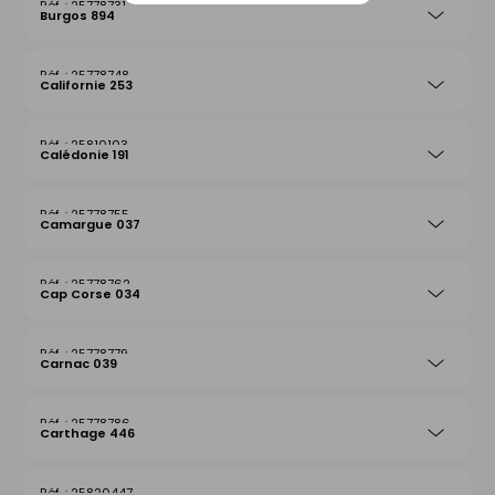
25778731
Burgos 894
25778748
Californie 253
25810103
Calédonie 191
25778755
Camargue 037
25778762
Cap Corse 034
25778779
Carnac 039
25778786
Carthage 446
25820447