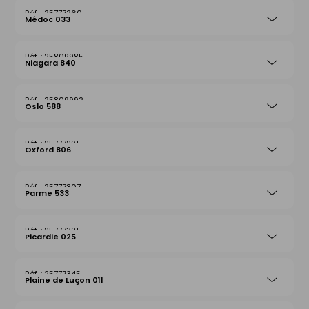
25777260
Médoc 033
25809985
Niagara 840
25809992
Oslo 588
25777291
Oxford 806
25777307
Parme 533
25777321
Picardie 025
25777345
Plaine de Luçon 011