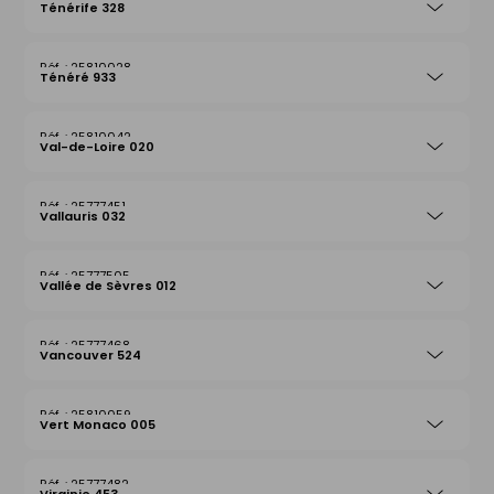
Ténérife 328
25810028
Ténéré 933
25810042
Val-de-Loire 020
25777451
Vallauris 032
25777505
Vallée de Sèvres 012
25777468
Vancouver 524
25810059
Vert Monaco 005
25777482