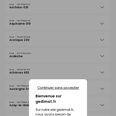
25778601
Anthéor 031
25778625
Aquitaine 019
25817065
Arctique 220
30236199
Ardèche
25817072
Athènes 692
25778632
Continuer sans accepter
Auvergne 042
Bienvenue sur
gedimat.fr
25778649
Azay-le-Rideau 026
Sur notre site gedimat.fr,
nous avons besoin de