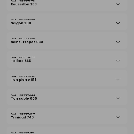
25777376
Roussillon 288
25777383
Saigon 200
25777390
Saint-Tropez 030
25810035
Tolède 865
25777420
Ton pierre 015
25777444
Ton sable 000
25777437
Trinidad 740
25777413