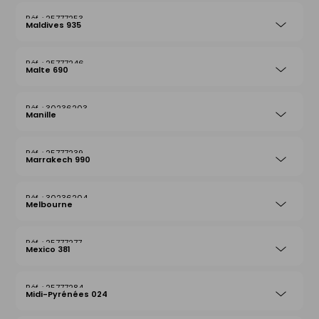
25777253
Maldives 935
25777246
Malte 690
30236203
Manille
25777239
Marrakech 990
30236204
Melbourne
25777277
Mexico 381
25777284
Midi-Pyrénées 024