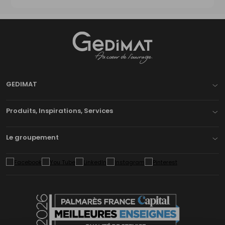
Gedimat
- AU COEUR DE L'OUVRAGE
GEDIMAT
Produits, Inspirations, Services
Le groupement