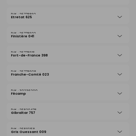
25778892
Etretat 625
25778922
Finistère 041
25778915
Fort-de-France 398
25778908
Franche-Comté 023
30236200
Fécamp
25820478
Gibraltar 757
25810158
Gris Ouessant 009