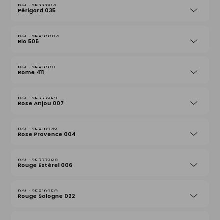
25777314
Périgord 035
25810004
Rio 505
25810011
Rome 411
25777352
Rose Anjou 007
25819243
Rose Provence 004
25777369
Rouge Estérel 006
25819250
Rouge Sologne 022