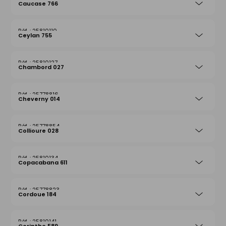
Caucase 766
25810110
Ceylan 755
25810127
Chambord 027
25778816
Cheverny 014
25778854
Collioure 028
25810134
Copacabana 611
25778823
Cordoue 184
25810141