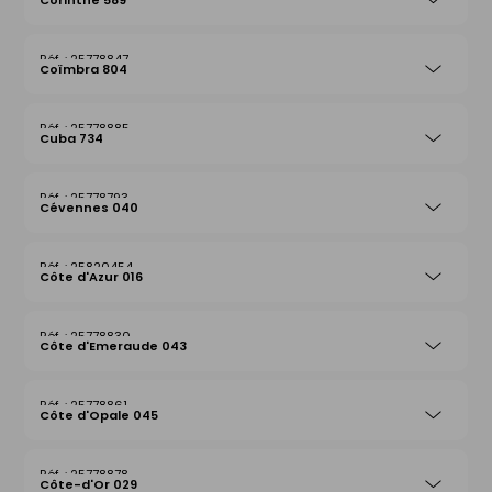
Corinthe 589
25778847
Coïmbra 804
25778885
Cuba 734
25778793
Cévennes 040
25820454
Côte d'Azur 016
25778830
Côte d'Emeraude 043
25778861
Côte d'Opale 045
25778878
Côte-d'Or 029