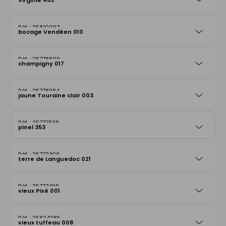
Virginie 453
25810097
bocage Vendéen 010
25778809
champigny 017
25778984
jaune Touraine clair 003
25777338
pinel 353
25777406
terre de Languedoc 021
25777499
vieux Pisé 001
25824285
vieux tuffeau 008