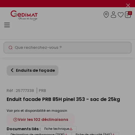
Panneau de gestion des cookies
Fer
le
0
flas
Connexio
info
Rechercher
Chantier express
Enduits de façade
Réf : 25777338
PRB
Enduit facade PRB 85H pinel 353 - sac de 25kg
Voir prix et disponibilité en magasin
Voir les 102 déclinaisons
Documents liés :
Fiche technique
Déclaration de performance (DOP)
Fiche de sécurité (FdS)