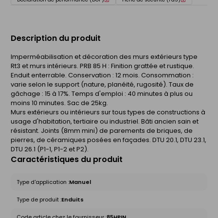
Description du produit
Imperméabilisation et décoration des murs extérieurs type
Rt3 et murs intérieurs. PRB 85 H : Finition grattée et rustique.
Enduit enterrable. Conservation : 12 mois. Consommation :
varie selon le support (nature, planéité, rugosité). Taux de
gâchage : 15 à 17%. Temps d'emploi : 40 minutes à plus ou
moins 10 minutes. Sac de 25kg.
Murs extérieurs ou intérieurs sur tous types de constructions à
usage d'habitation, tertiaire ou industriel. Bâti ancien sain et
résistant. Joints (8mm mini) de parements de briques, de
pierres, de céramiques posées en façades. DTU 20.1, DTU 23.1,
DTU 26.1 (P1-1, P1-2 et P2).
Caractéristiques du produit
Type d'application :
Manuel
Type de produit :
Enduits
Code article chez le fournisseur :
85HPIN