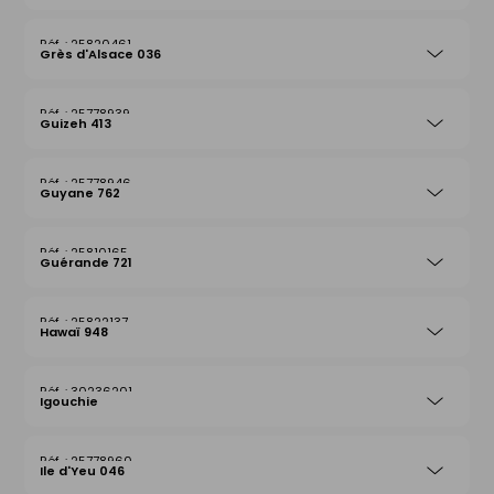
25820461
Grès d'Alsace 036
25778939
Guizeh 413
25778946
Guyane 762
25810165
Guérande 721
25822137
Hawaï 948
30236201
Igouchie
25778960
Ile d'Yeu 046