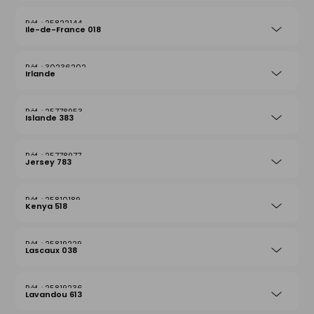
25822144
Ile-de-France 018
30236202
Irlande
25778953
Islande 383
25778977
Jersey 783
25810189
Kenya 518
25819229
Lascaux 038
25819236
Lavandou 613