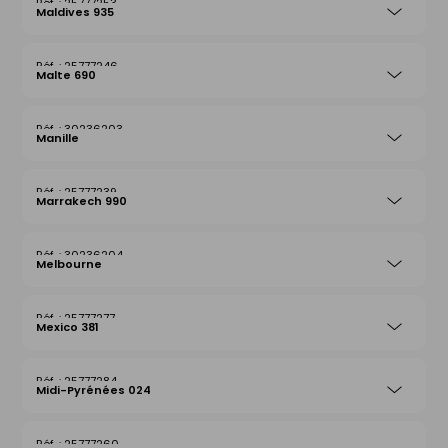
25777253
Maldives 935
25777246
Malte 690
30236203
Manille
25777239
Marrakech 990
30236204
Melbourne
25777277
Mexico 381
25777284
Midi-Pyrénées 024
25777260