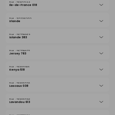
25822144
Ile-de-France 018
30236202
Irlande
25778953
Islande 383
25778977
Jersey 783
25810189
Kenya 518
25819229
Lascaux 038
25819236
Lavandou 613