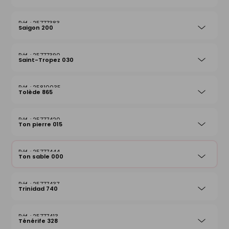
25777383
Saigon 200
25777390
Saint-Tropez 030
25810035
Tolède 865
25777420
Ton pierre 015
25777444
Ton sable 000
25777437
Trinidad 740
25777413
Ténérife 328