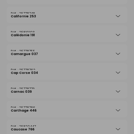
25778748
Californie 253
25810103
Calédonie 191
25778755
Camargue 037
25778762
Cap Corse 034
25778779
Carnac 039
25778786
Carthage 446
25820447
Caucase 766