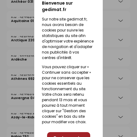
Anthéor 031
Bienvenue sur
gedimat.fr
25778625
Sur notre site gedimat.fr,
Aquitaine 019
nous avons besoin de
cookies pour suivre les
statistiques du site afin
25817065
Arctique 220
d'optimiser votre expérience
de navigation et d'adapter
nos publicités à vos
30236199
centres d'intérêt.
Ardèche
Vous pouvez cliquer sur «
Continuer sans accepter »
25817072
pour ne conserver que les
Athènes 692
cookies essentiels au
fonctionnement du site.
Votre choix sera retenu
25778632
Auvergne 042
pendant 13 mois et vous
pourrez à tout moment
cliquer sur "Gestion des
25778649
cookies" en bas du site
Azay-le-Rideau 026
pour modifier vos choix.
25778656
Bahia 752