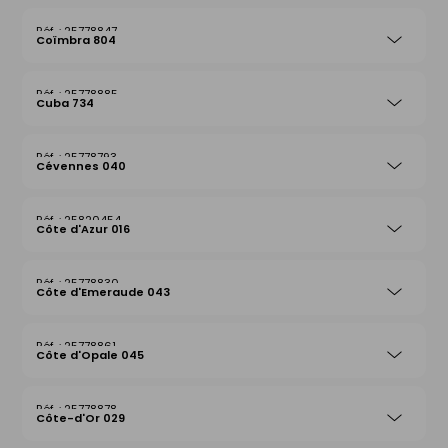
25778847
Coïmbra 804
25778885
Cuba 734
25778793
Cévennes 040
25820454
Côte d'Azur 016
25778830
Côte d'Emeraude 043
25778861
Côte d'Opale 045
25778878
Côte-d'Or 029