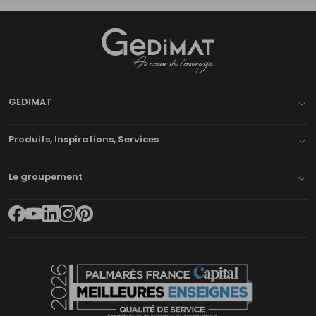
Gedimat
- AU COEUR DE L'OUVRAGE
GEDIMAT
Produits, Inspirations, Services
Le groupement