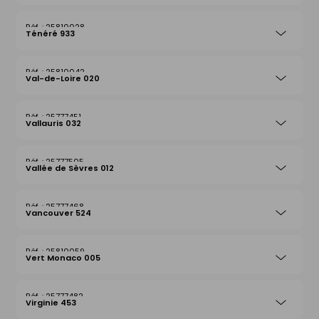
25810028
Ténéré 933
25810042
Val-de-Loire 020
25777451
Vallauris 032
25777505
Vallée de Sèvres 012
25777468
Vancouver 524
25810059
Vert Monaco 005
25777482
Virginie 453