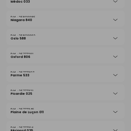
Médoc 033
25809985
Niagara 840
25809992
Oslo 588
25777291
Oxford 806
25777307
Parme 533
25777321
Picardie 025
25777345
Plaine de Luçon 011
25777314
Périgord 035