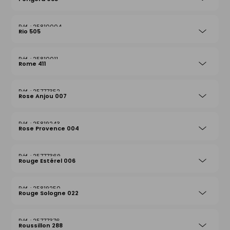
25810004
Rio 505
25810011
Rome 411
25777352
Rose Anjou 007
25819243
Rose Provence 004
25777369
Rouge Estérel 006
25819250
Rouge Sologne 022
25777376
Roussillon 288