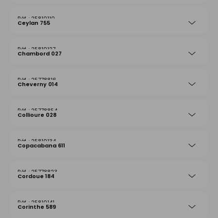
25810110
Ceylan 755
25810127
Chambord 027
25778816
Cheverny 014
25778854
Collioure 028
25810134
Copacabana 611
25778823
Cordoue 184
25810141
Corinthe 589