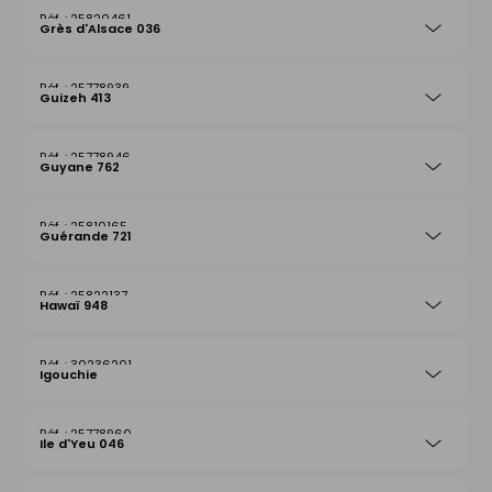
25820461
Grès d'Alsace 036
25778939
Guizeh 413
25778946
Guyane 762
25810165
Guérande 721
25822137
Hawaï 948
30236201
Igouchie
25778960
Ile d'Yeu 046