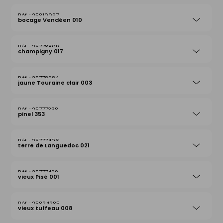
25810097
bocage Vendéen 010
25778809
champigny 017
25778984
jaune Touraine clair 003
25777338
pinel 353
25777406
terre de Languedoc 021
25777499
vieux Pisé 001
25824285
vieux tuffeau 008