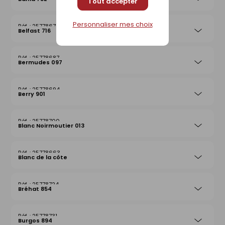
Tout accepter
Personnaliser mes choix
25778670
Belfast 716
25778687
Bermudes 097
25778694
Berry 901
25778700
Blanc Noirmoutier 013
25778663
Blanc de la côte
25778724
Bréhat 854
25778731
Burgos 894