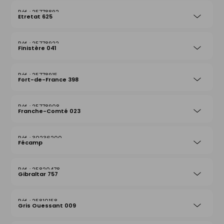
25778892
Etretat 625
25778922
Finistère 041
25778915
Fort-de-France 398
25778908
Franche-Comté 023
30236200
Fécamp
25820478
Gibraltar 757
25810158
Gris Ouessant 009