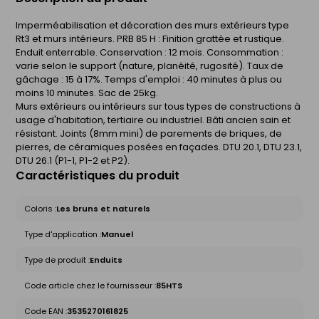
Imperméabilisation et décoration des murs extérieurs type
Rt3 et murs intérieurs. PRB 85 H : Finition grattée et rustique.
Enduit enterrable. Conservation : 12 mois. Consommation :
varie selon le support (nature, planéité, rugosité). Taux de
gâchage : 15 à 17%. Temps d'emploi : 40 minutes à plus ou
moins 10 minutes. Sac de 25kg.
Murs extérieurs ou intérieurs sur tous types de constructions à
usage d'habitation, tertiaire ou industriel. Bâti ancien sain et
résistant. Joints (8mm mini) de parements de briques, de
pierres, de céramiques posées en façades. DTU 20.1, DTU 23.1,
DTU 26.1 (P1-1, P1-2 et P2).
Caractéristiques du produit
Coloris :
Les bruns et naturels
Type d'application :
Manuel
Type de produit :
Enduits
Code article chez le fournisseur :
85HTS
Code EAN :
3535270161825